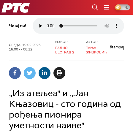
РТС
Читај ми!
ИЗВОР:
АУТОР:
СРЕДА, 19.02.2025,
štampaj
РАДИО
ТАЊА
16:00 -> 08:12
БЕОГРАД 2
ЖИВКОВИЋ
„Из атељеа" и „Јан
Књазовиц - сто година од
рођења пионира
уметности наиве"