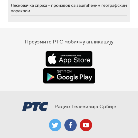
Лесковачка спржа – производ са заштићеним географским
пореклом
Преузмите РТС мобилну апликацију
Радио Телевизија Србије