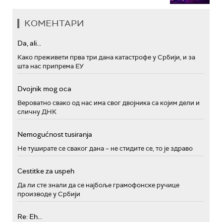
КОМЕНТАРИ
Da, ali...
Како преживети прва три дана катастрофе у Србији, и за
шта нас припрема ЕУ
Dvojnik mog oca
Вероватно свако од нас има свог двојника са којим дели и
сличну ДНК
Nemogućnost tusiranja
Не туширате се сваког дана – не стидите се, то је здраво
Cestitke za uspeh
Да ли сте знали да се најбоље грамофонске ручице
производе у Србији
Re: Eh...