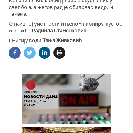
Ковачице. Књазовиц је био заљубљеник у
свет боја, а његов рад је обиловао ведрим
темама.
О наивној уметности и њеном пиониру, кустос
изложбе
Радмила Стаменковић
.
Емисију води
Тања Живковић
.