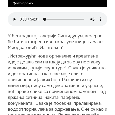
Фото промо
У београдској галерији Сингидунум, вечерас
ће бити отворена изложба уметнице Тамаре
Миодраговић „Из атељеа".
„Истражујући нове оргиналне и креативне
идеје дошла сам на идеју да за ову поставку
изложим „кутије скулптуре". Свака је уникатна
и декоративна, а као све моје слике
оригиналне и јарких боја. Различитих су
димензија, нису само декоративне и украсне,
већ праве слике са примењеном наменом – од
држања ситница, накита, парфема,
докумената...Свака је посебна, прелакирана,
водоотпорна, лака за одржавање. Оне су као и