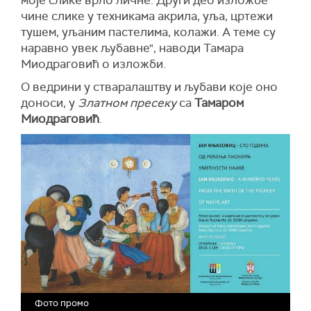
моје слике врло личне. Други део изложбе
чине слике у техникама акрила, уља, цртежи
тушем, уљаним пастелима, колажи. А теме су
наравно увек љубавне", наводи Тамара
Миодраговић о изложби.
О ведрини у стваралаштву и љубави које оно
доноси, у
Златном пресеку
са
Тамаром
Миодраговић
.
Фото промо