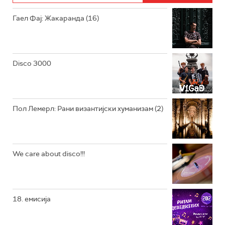
РАДИО ЏУБОКС
Гаел Фај: Жакаранда (16)
РАДИО ВРТЕШКА
РАДИО ЏЕЗЕР
Disco 3000
АРХИВ
Пол Лемерл: Рани византијски хуманизам (2)
We care about disco!!!
18. емисија