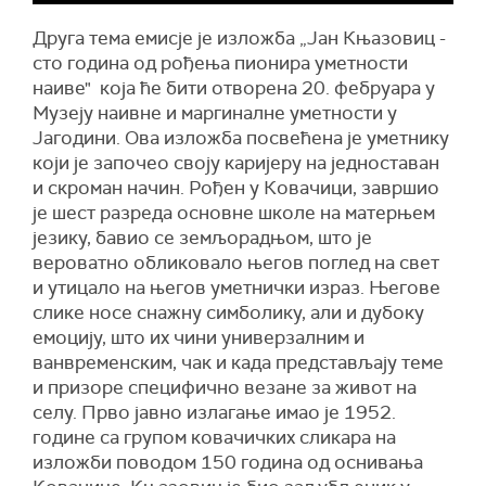
Друга тема емисје је изложба „Јан Књазовиц -
сто година од рођења пионира уметности
наиве" која ће бити отворена 20. фебруара у
Музеју наивне и маргиналне уметности у
Јагодини. Ова изложба посвећена је уметнику
који је започео своју каријеру на једноставан
и скроман начин. Рођен у Ковачици, завршио
је шест разреда основне школе на матерњем
језику, бавио се земљорадњом, што је
вероватно обликовало његов поглед на свет
и утицало на његов уметнички израз. Његове
слике носе снажну симболику, али и дубоку
емоцију, што их чини универзалним и
ванвременским, чак и када представљају теме
и призоре специфично везане за живот на
селу. Прво јавно излагање имао је 1952.
године са групом ковачичких сликара на
изложби поводом 150 година од оснивања