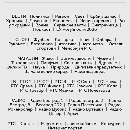
|
|
|
|
ВЕСТИ
Политика
Регион
Свет
Србија данас
|
|
|
|
Хроника
Друштво
Економија
Мерила времена
Рат
|
|
|
|
у Украјини
Време
Сервисне вести
Сматрачница
|
Подкаст
ЕУ могућности 2026
|
|
|
|
СПОРТ
Фудбал
Кошарка
Тенис
Одбојка
|
|
|
|
Рукомет
Ватерполо
Атлетика
Ауто-мото
Остали
|
спортови
Меморијал РТС
|
|
|
МАГАЗИН
Живот
Занимљивости
Музика
|
|
|
|
Технологијa
Путујемо
Свет познатих
Здравље
|
|
|
|
Филм и ТВ
Наука
Природа
Дигитални предузетник
|
За мале велике хероје
Наизглед здрав
|
|
|
|
|
ТВ
РТС 1
РТС 2
РТС 3
РТС Свет
РТС Наука
|
|
|
|
РТС Драма
РТС Живот
РТС Класика
РТС Коло
|
|
РТС Трезор
РТС Музика
РТС Полетарац
|
|
РАДИО
Радио Београд 1
Радио Београд 2
Радио
|
|
|
Београд 3
Београд 202
Радио Плетеница
Радио
|
|
|
Рокенролер
Радио Џубокс
Радио Вртешка
Радио
|
Џезер
Архив
|
|
|
|
РТС
Контакт
Маркетинг
Јавне набавке
Конкурси
Интернет портал