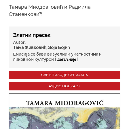
Тамара Миодраговић и Радмила
Стаменковић
Златни пресек
Autor:
Тања Живковић, Зоја Бојић
Емисија се бави визуелним уметностима и
ликовном културом [
]
детаљније
СВЕ ЕПИЗОДЕ СЕРИЈАЛА
АУДИО ПОДКАСТ