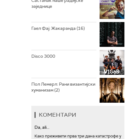
Састанак наше радијске
заједнице
АРХИВ
Гаел Фај: Жакаранда (16)
Disco 3000
Пол Лемерл: Рани византијски
хуманизам (2)
КОМЕНТАРИ
Da, ali...
Како преживети прва три дана катастрофе у