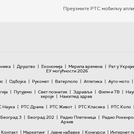
Преузмите РТС мобилну апли
|
|
|
|
оника
Друштво
Економија
Мерила времена
Рат у Украји
ЕУ могућности 2026
|
|
|
|
|
|
ис
Одбојка
Рукомет
Ватерполо
Атлетика
Ауто-мото
|
|
|
|
|
гијa
Путујемо
Свет познатих
Здравље
Филм и ТВ
Нау
|
хероје
Наизглед здрав
|
|
|
|
С Наука
РТС Драма
РТС Живот
РТС Класика
РТС Коло
|
|
|
 Београд 3
Београд 202
Радио Плетеница
Радио Рокенро
Архив
|
|
|
|
Контакт
Маркетинг
Јавне набавке
Конкурси
Интернет п