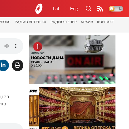
Lat
Eng
УБОКС
РАДИО ВРТЕШКА
РАДИО ЏЕЗЕР
АРХИВ
КОНТАКТ
 џез
ука