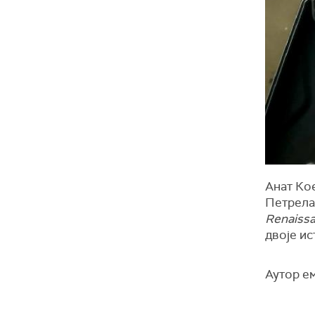
Анат Кое
Петрела
Renaiss
двоjе ис
Аутор ем