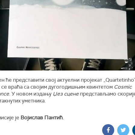
н ће представити свој актуелни пројекат „Quartetinho”
 се враћа са својим дугогодишњим квинтетом
Cosmic
ance
. У новом издању
Џез сцене
представљамо скориј
такнутих уметника.
исије је
Војислав Пантић
.