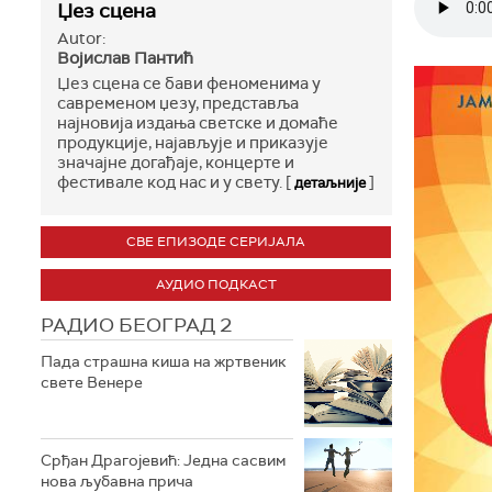
Џез сцена
Autor:
Војислав Пантић
Џез сцена се бави феноменима у
савременом џезу, представља
најновија издања светске и домаће
продукције, најављује и приказује
значајне догађаје, концерте и
фестивале код нас и у свету. [
]
детаљније
СВЕ ЕПИЗОДЕ СЕРИЈАЛА
АУДИО ПОДКАСТ
РАДИО БЕОГРАД 2
Пада страшна киша на жртвеник
свете Венере
Срђан Драгојевић: Једна сасвим
нова љубавна прича