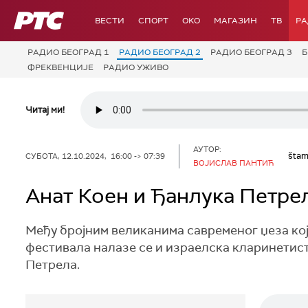
РТС
ВЕСТИ
СПОРТ
OKO
МАГАЗИН
ТВ
Р
РАДИО БЕОГРАД 1
РАДИО БЕОГРАД 2
РАДИО БЕОГРАД 3
Б
ФРЕКВЕНЦИЈЕ
РАДИО УЖИВО
Читај ми!
АУТОР:
štam
СУБОТА, 12.10.2024, 16:00 -> 07:39
ВОЈИСЛАВ ПАНТИЋ
Анат Коен и Ђанлука Петре
Међу бројним великанима савременог џеза кој
фестивала налазе се и израелска кларинетис
Петрела.