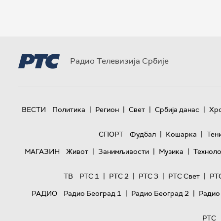
Радио Телевизија Србије
|
|
|
|
ВЕСТИ
Политика
Регион
Свет
Србија данас
Хр
|
|
СПОРТ
Фудбал
Кошарка
Тен
|
|
|
МАГАЗИН
Живот
Занимљивости
Музика
Техноло
|
|
|
|
ТВ
РТС 1
РТС 2
РТС 3
РТС Свет
РТ
|
|
РАДИО
Радио Београд 1
Радио Београд 2
Радио
РТС