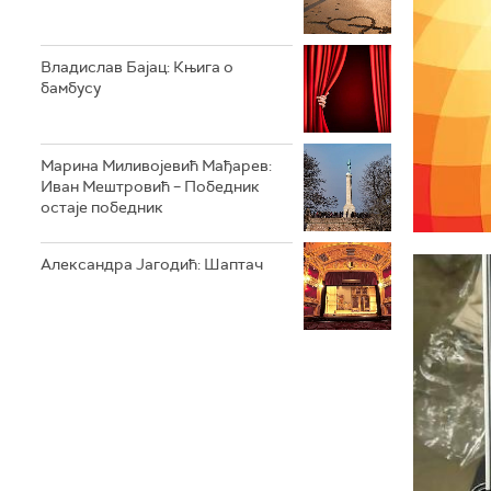
Владислав Бајац: Књига о
бамбусу
Марина Миливојевић Мађарев:
Иван Мештровић – Победник
остаје победник
Александра Јагодић: Шаптач