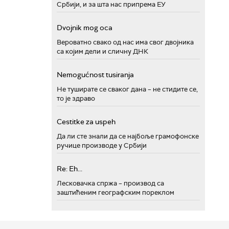
Србији, и за шта нас припрема ЕУ
Dvojnik mog oca
Вероватно свако од нас има свог двојника
са којим дели и сличну ДНК
Nemogućnost tusiranja
Не туширате се сваког дана – не стидите се,
то је здраво
Cestitke za uspeh
Да ли сте знали да се најбоље грамофонске
ручице производе у Србији
Re: Eh...
Лесковачка спржа – производ са
заштићеним географским пореклом