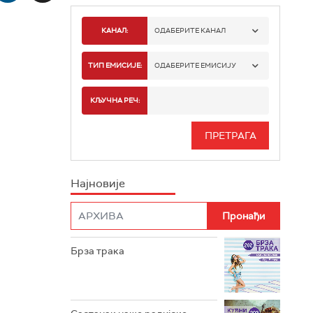
КАНАЛ:
ОДАБЕРИТЕ КАНАЛ
РАДИО БЕОГРАД 1
ТИП ЕМИСИЈЕ:
ОДАБЕРИТЕ ЕМИСИЈУ
РАДИО БЕОГРАД 2
СПОРТ
КЉУЧНА РЕЧ:
РАДИО БЕОГРАД 3
СЕРИЈА
БЕОГРАД 202
ИНФО
Најновије
РАДИО ПЛЕТЕНИЦА
ФИЛМ
РАДИО РОКЕНРОЛЕР
РАДИО ЏУБОКС
Брза трака
РАДИО ВРТЕШКА
РАДИО ЏЕЗЕР