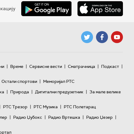
кацију
|
|
|
|
|
ни
Време
Сервисне вести
Сматрачница
Подкаст
|
Остали спортови
Меморијал РТС
|
|
|
ка
Природа
Дигитални предузетник
За мале велике
|
|
|
РТС Трезор
РТС Музика
РТС Полетарац
|
|
|
|
лер
Радио Џубокс
Радио Вртешка
Радио Џезер
ортал