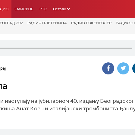
АДИО
ЕМИСИЈЕ
РТС
Остало
ЕОГРАД 202
РАДИО ПЛЕТЕНИЦА
РАДИО РОКЕНРОЛЕР
РАДИО Џ
paj
ла
и наступају на јубиларном 40. издању Београдског
ткиња Анат Коен и италијански тромбониста Ђанл