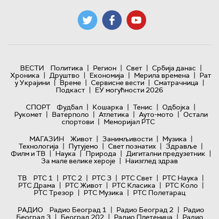
|
|
|
|
ВЕСТИ
Политика
Регион
Свет
Србија данас
|
|
|
|
Хроника
Друштво
Економија
Мерила времена
Рат
|
|
|
|
у Украјини
Време
Сервисне вести
Сматрачница
|
Подкаст
ЕУ могућности 2026
|
|
|
|
СПОРТ
Фудбал
Кошарка
Тенис
Одбојка
|
|
|
|
Рукомет
Ватерполо
Атлетика
Ауто-мото
Остали
|
спортови
Меморијал РТС
|
|
|
МАГАЗИН
Живот
Занимљивости
Музика
|
|
|
|
Технологијa
Путујемо
Свет познатих
Здравље
|
|
|
|
Филм и ТВ
Наука
Природа
Дигитални предузетник
|
За мале велике хероје
Наизглед здрав
|
|
|
|
|
ТВ
РТС 1
РТС 2
РТС 3
РТС Свет
РТС Наука
|
|
|
|
РТС Драма
РТС Живот
РТС Класика
РТС Коло
|
|
РТС Трезор
РТС Музика
РТС Полетарац
|
|
РАДИО
Радио Београд 1
Радио Београд 2
Радио
|
|
|
Београд 3
Београд 202
Радио Плетеница
Радио