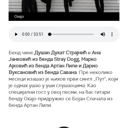
Oxajo
Бенд чине
Душан Дукат Страјнић
и
Ана
Јанковић из бенда Stray Dogg, Марко
Ајковић
из бенда Артан Лили и Дарио
Вуксановић из бенда Савана
. Пре неколико
месеци изашао је њихов први сингл „Пут", који
је одмах ушао у уши слушаоцима. Као
специјални гост у овој песми, на бас гитари
бенду Oxajo придружио се Бојан Слачала из
бенда Артан Лили.