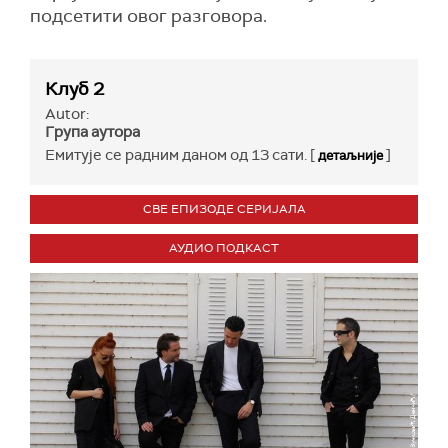
подсетити овог разговора.
Клуб 2
Autor:
Група аутора
Емитује се радним даном од 13 сати. [
]
детаљније
СВЕ ЕПИЗОДЕ СЕРИЈАЛА
АУДИО ПОДКАСТ