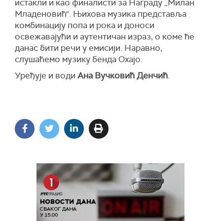
истакли и као финалисти за Награду „Милан
Младеновић". Њихова музика представља
комбинацију попа и рока и доноси
освежавајући и аутентичан израз, о коме ће
данас бити речи у емисији. Наравно,
слушаћемо музику бенда Oxajo.
Уређује и води
Ана Вучковић Денчић
.