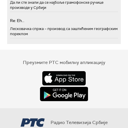
Да ли сте знали да се најбоље грамофонске ручице
производе у Србији
Re: Eh...
Лесковачка спржа – производ са заштићеним географским
пореклом
Преузмите РТС мобилну апликацију
Радио Телевизија Србије