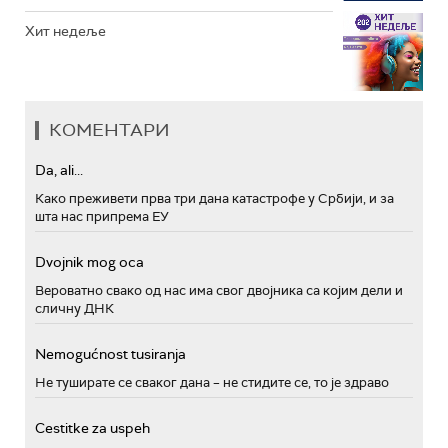
Хит недеље
КОМЕНТАРИ
Da, ali...
Како преживети прва три дана катастрофе у Србији, и за
шта нас припрема ЕУ
Dvojnik mog oca
Вероватно свако од нас има свог двојника са којим дели и
сличну ДНК
Nemogućnost tusiranja
Не туширате се сваког дана – не стидите се, то је здраво
Cestitke za uspeh