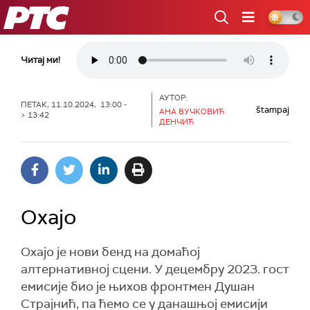
РТС
Читај ми!
АУТОР:
ПЕТАК, 11.10.2024, 13:00 -
štampaj
АНА ВУЧКОВИЋ
> 13:42
ДЕНЧИЋ
Oxajo
Oxajo је нови бенд на домаћој
алтернативној сцени. У децембру 2023. гост
емисије био је њихов фронтмен Душан
Страјнић, па ћемо се у данашњој емисији