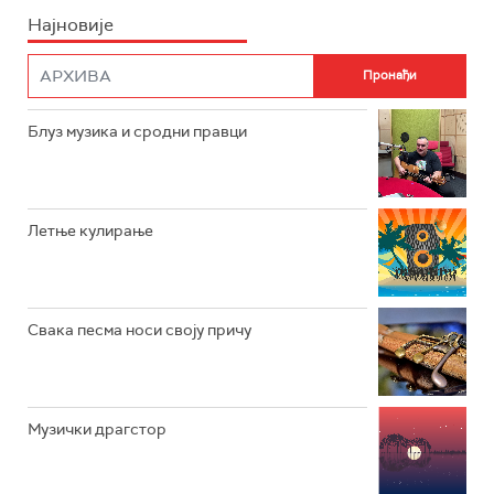
Најновије
РАДИО ПЛЕТЕНИЦА
ФИЛМ
РАДИО РОКЕНРОЛЕР
РАДИО ЏУБОКС
Блуз музика и сродни правци
РАДИО ВРТЕШКА
РАДИО ЏЕЗЕР
Летње кулирање
АРХИВ
Свака песма носи своју причу
Музички драгстор