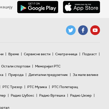
кацију
|
|
|
|
|
ни
Време
Сервисне вести
Сматрачница
Подкаст
|
Остали спортови
Меморијал РТС
|
|
|
ка
Природа
Дигитални предузетник
За мале велике
|
|
|
РТС Трезор
РТС Музика
РТС Полетарац
|
|
|
|
лер
Радио Џубокс
Радио Вртешка
Радио Џезер
ортал