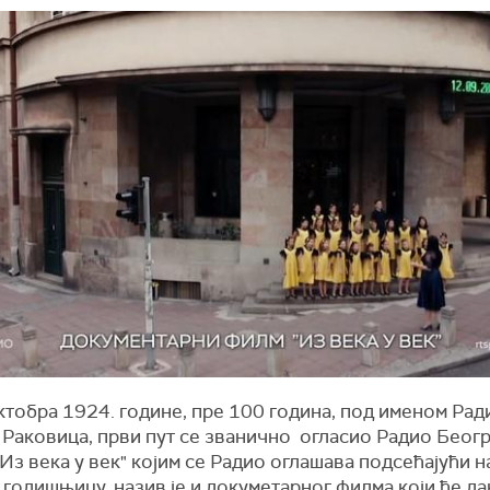
ктобра 1924. године, пре 100 година, под именом Рад
 Раковица, први пут се званично огласио Радио Беогр
Из века у век" којим се Радио оглашава подсећајући н
 годишњицу, назив је и докуметарног филма који ће да