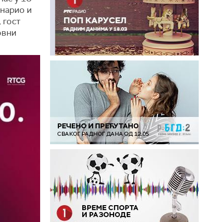
енарио и
 гост
овни