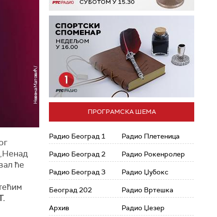
ПРОГРАМСКА ШЕМА
Радио Београд 1
Радио Плетеница
ог
 „Ненад
Радио Београд 2
Радио Рокенролер
вал ће
Радио Београд 3
Радио Џубокс
тећим
Београд 202
Радио Вртешка
Т.
Архив
Радио Џезер