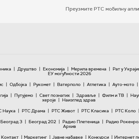
Преузмите РТС мобилну апли
|
|
|
|
оника
Друштво
Економија
Мерила времена
Рат у Украји
ЕУ могућности 2026
|
|
|
|
|
|
ис
Одбојка
Рукомет
Ватерполо
Атлетика
Ауто-мото
|
|
|
|
|
гијa
Путујемо
Свет познатих
Здравље
Филм и ТВ
Нау
|
хероје
Наизглед здрав
|
|
|
|
С Наука
РТС Драма
РТС Живот
РТС Класика
РТС Коло
|
|
|
 Београд 3
Београд 202
Радио Плетеница
Радио Рокенро
Архив
|
|
|
|
Контакт
Маркетинг
Јавне набавке
Конкурси
Интернет п