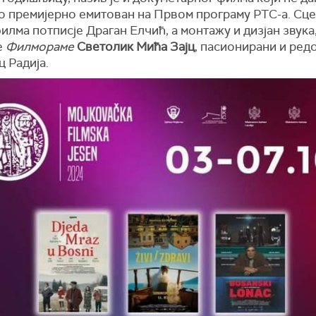
то премијерно емитован на Првом програму РТС-а. Сц
илма потписје Драган Елчић, а монтажу и дизјан звука,
е
Филмораме
Светолик Мића Зајц
, пасионирани и ред
 Радија.