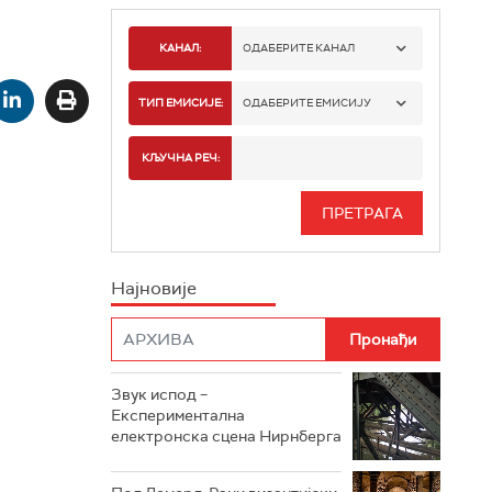
КАНАЛ:
ОДАБЕРИТЕ КАНАЛ
РАДИО БЕОГРАД 1
ТИП ЕМИСИЈЕ:
ОДАБЕРИТЕ ЕМИСИЈУ
РАДИО БЕОГРАД 2
СПОРТ
КЉУЧНА РЕЧ:
РАДИО БЕОГРАД 3
СЕРИЈА
БЕОГРАД 202
ИНФО
Најновије
РАДИО ПЛЕТЕНИЦА
ФИЛМ
РАДИО РОКЕНРОЛЕР
РАДИО ЏУБОКС
Звук испод –
Експериментална
РАДИО ВРТЕШКА
електронска сцена Нирнберга
РАДИО ЏЕЗЕР