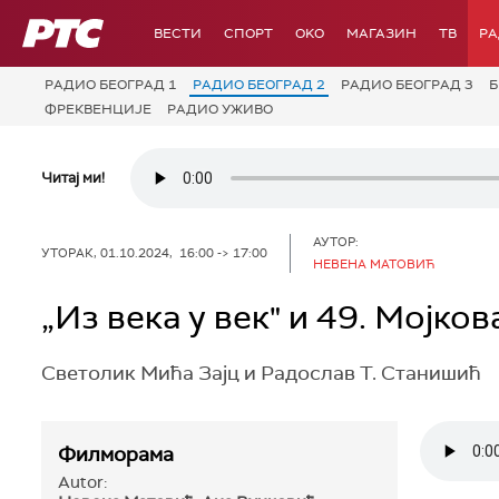
РТС
ВЕСТИ
СПОРТ
OKO
МАГАЗИН
ТВ
Р
РАДИО БЕОГРАД 1
РАДИО БЕОГРАД 2
РАДИО БЕОГРАД 3
Б
ФРЕКВЕНЦИЈЕ
РАДИО УЖИВО
Читај ми!
АУТОР:
УТОРАК, 01.10.2024, 16:00 -> 17:00
НЕВЕНА МАТОВИЋ
„Из века у век" и 49. Мојко
Светолик Мића Зајц и Радослав Т. Станишић
Филморама
Autor: