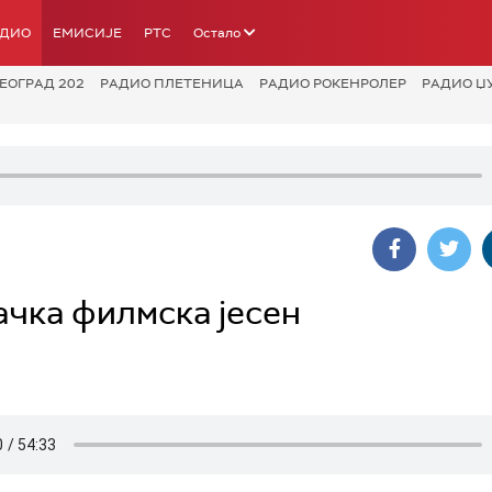
АДИО
ЕМИСИЈЕ
РТС
Остало
ЕОГРАД 202
РАДИО ПЛЕТЕНИЦА
РАДИО РОКЕНРОЛЕР
РАДИО Џ
вачка филмска јесен