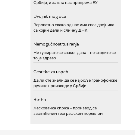
Србији, и за шта нас припрема ЕУ
Dvojnik mog oca
Вероватно свако од нас има свог двојника
са којим дели и сличну ДНК
Nemogućnost tusiranja
Не туширате се сваког дана – не стидите се,
то је здраво
Cestitke za uspeh
Да ли сте знали да се најбоље грамофонске
ручице производе у Србији
Re: Eh...
Лесковачка спржа – производ са
заштићеним географским пореклом