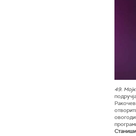
49. Мој
подручја
Ракочеви
отворит
овогоди
програм
Станиш