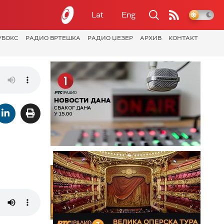
Lat
Eng
УБОКС
РАДИО ВРТЕШКА
РАДИО ЏЕЗЕР
АРХИВ
КОНТАКТ