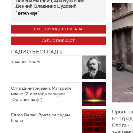
Невена Матовић, Ана Вучковић
Денчић, Владимир Џудовић
[
]
детаљније
СВЕ ЕПИЗОДЕ СЕРИЈАЛА
АУДИО ПОДКАСТ
РАДИО БЕОГРАД 2
Јоханес Брамс
Олга Димитријевић: Магареће
млеко (2. епизода серијала
„Органик лајф”)
Првог о
Едгар Валас: Врата са седам
Београд
брава
Слоган „
значајну