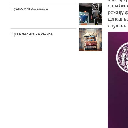
сати би
Пушкомитраљезац
режију ф
данашњ
слушалац
Прве песничке књиге