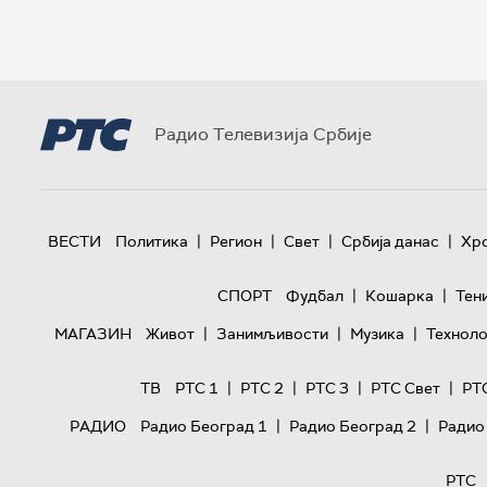
Радио Телевизија Србије
|
|
|
|
ВЕСТИ
Политика
Регион
Свет
Србија данас
Хр
|
|
СПОРТ
Фудбал
Кошарка
Тен
|
|
|
МАГАЗИН
Живот
Занимљивости
Музика
Техноло
|
|
|
|
ТВ
РТС 1
РТС 2
РТС 3
РТС Свет
РТ
|
|
РАДИО
Радио Београд 1
Радио Београд 2
Радио
РТС