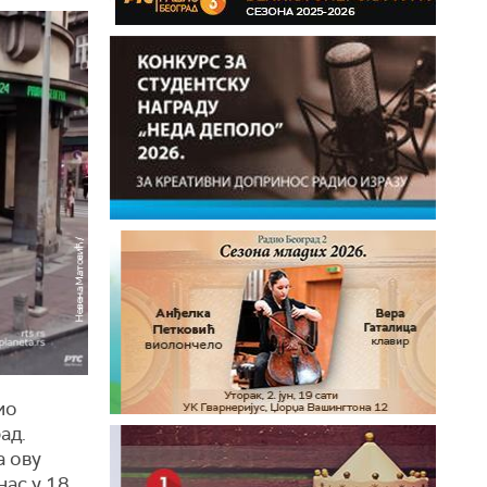
ио
ад.
а ову
нас у 18