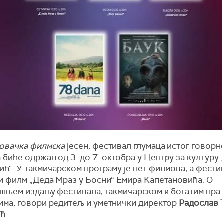
ковачка
филмска
јесен, фестивал глумаца истог говорн
 биће одржан од 3. до 7. октобра у Центру за културу
ћ“. У такмичарском програму је пет филмова, а фести
и филм „Деда Мраз у Босни“ Емира Капетановића. О
шњем издању фестивала, такмичарском и богатим пра
има, говори редитељ и уметнички директор
Радослав 
ић
.