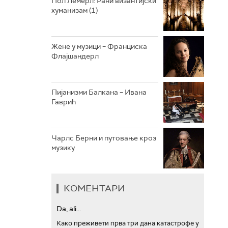
Пол Лемерл: Рани византијски
хуманизам (1)
АРХИВ
Жене у музици – Франциска
Флајшандерл
Пијанизми Балкана – Ивана
Гаврић
Чарлс Берни и путовање кроз
музику
КОМЕНТАРИ
Da, ali...
Како преживети прва три дана катастрофе у