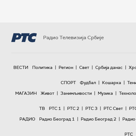
Радио Телевизија Србије
|
|
|
|
ВЕСТИ
Политика
Регион
Свет
Србија данас
Хр
|
|
СПОРТ
Фудбал
Кошарка
Тен
|
|
|
МАГАЗИН
Живот
Занимљивости
Музика
Техноло
|
|
|
|
ТВ
РТС 1
РТС 2
РТС 3
РТС Свет
РТ
|
|
РАДИО
Радио Београд 1
Радио Београд 2
Радио
РТС