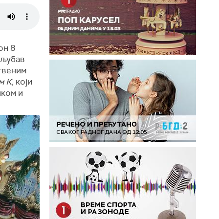
он 8
 љубав
твеним
м К,
који
иком и