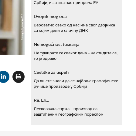
Србији, и за шта нас припрема ЕУ
Dvojnik mog oca
Вероватно свако од нас има свог двојника
са којим дели и сличну ДНК
Nemogućnost tusiranja
Не туширате се сваког дана – не стидите се,
то је здраво
Cestitke za uspeh
Да ли сте знали да се најбоље грамофонске
ручице производе у Србији
Re: Eh...
Лесковачка спржа – производ са
заштићеним географским пореклом