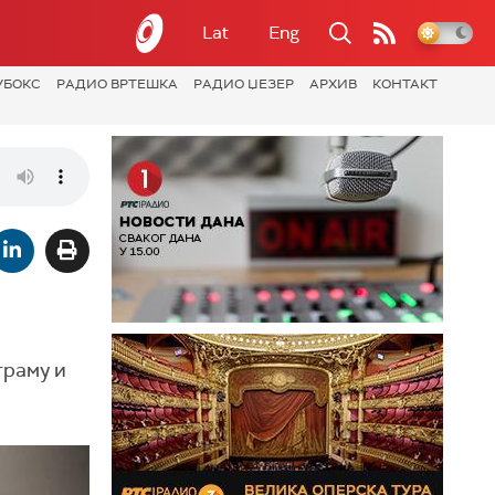
Lat
Eng
УБОКС
РАДИО ВРТЕШКА
РАДИО ЏЕЗЕР
АРХИВ
КОНТАКТ
граму и