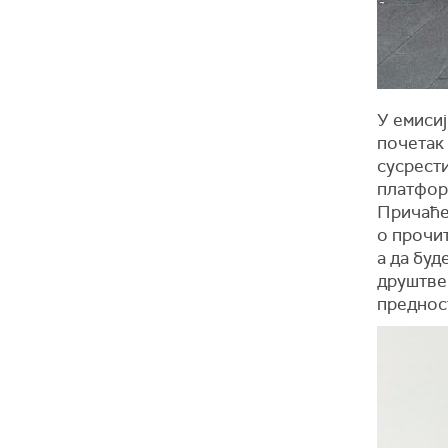
У емиси
почетак 
сусрест
платформ
Причаће
о прочи
а да буд
друштве
преднос