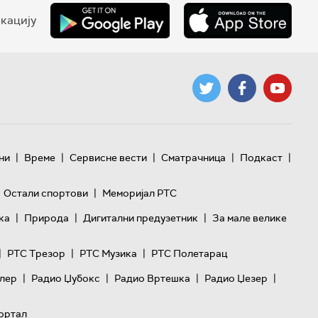
кацију
|
|
|
|
|
ни
Време
Сервисне вести
Сматрачница
Подкаст
|
Остали спортови
Меморијал РТС
|
|
|
ка
Природа
Дигитални предузетник
За мале велике
|
|
|
РТС Трезор
РТС Музика
РТС Полетарац
|
|
|
|
лер
Радио Џубокс
Радио Вртешка
Радио Џезер
ортал