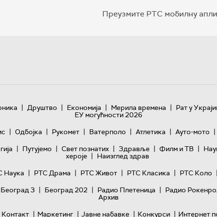
Преузмите РТС мобилну апли
|
|
|
|
оника
Друштво
Економија
Мерила времена
Рат у Украји
ЕУ могућности 2026
|
|
|
|
|
|
ис
Одбојка
Рукомет
Ватерполо
Атлетика
Ауто-мото
|
|
|
|
|
гијa
Путујемо
Свет познатих
Здравље
Филм и ТВ
Нау
|
хероје
Наизглед здрав
|
|
|
|
С Наука
РТС Драма
РТС Живот
РТС Класика
РТС Коло
|
|
|
 Београд 3
Београд 202
Радио Плетеница
Радио Рокенро
Архив
|
|
|
|
Контакт
Маркетинг
Јавне набавке
Конкурси
Интернет п