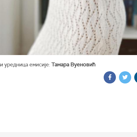
и уредница емисије:
Тамара Вуеновић