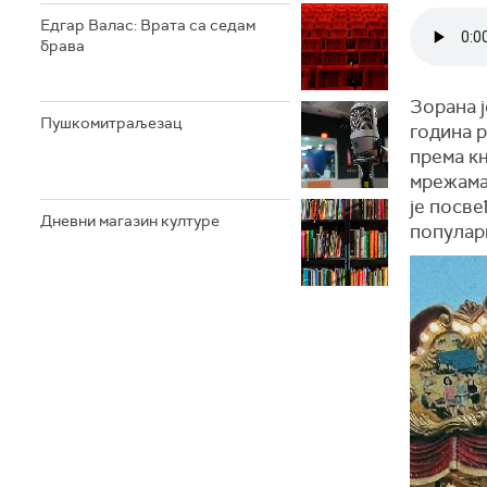
Едгар Валас: Врата са седам
брава
Зорана ј
Пушкомитраљезац
година р
према к
мрежама.
је посве
Дневни магазин културе
популар