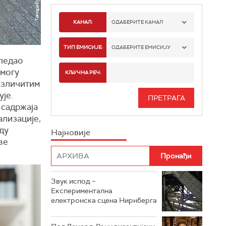
КАНАЛ:
ОДАБЕРИТЕ КАНАЛ
РАДИО БЕОГРАД 1
ТИП ЕМИСИЈЕ:
ОДАБЕРИТЕ ЕМИСИЈУ
гледао
РАДИО БЕОГРАД 2
 могу
СПОРТ
КЉУЧНА РЕЧ:
азличитим
РАДИО БЕОГРАД 3
СЕРИЈА
ује.
 садржаја
БЕОГРАД 202
ИНФО
ализације,
ду
Најновије
РАДИО ПЛЕТЕНИЦА
ФИЛМ
ве
РАДИО РОКЕНРОЛЕР
РАДИО ЏУБОКС
Звук испод –
Експериментална
РАДИО ВРТЕШКА
електронска сцена Нирнберга
РАДИО ЏЕЗЕР