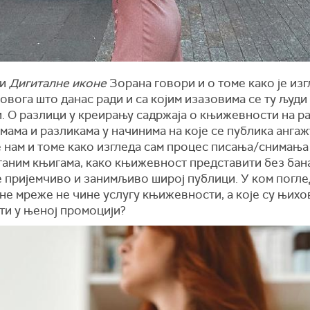
ји
Дигиталне иконе
Зорана говори и о томе како је из
овога што данас ради и са којим изазовима се ту људи
и. О разлици у креирању садржаја о књижевности на р
ама и разликама у начинима на које се публика ангаж
 нам и томе како изгледа сам процес писања/снимања
таним књигама, како књижевност представити без бан
е пријемчиво и занимљиво широј публици. У ком погле
не мреже не чине услугу књижевности, а које су њихо
ти у њеној промоцији?