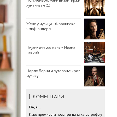
Пол Лемерл: Рани византијски
хуманизам (1)
АРХИВ
Жене у музици – Франциска
Флајшандерл
Пијанизми Балкана – Ивана
Гаврић
Чарлс Берни и путовање кроз
музику
КОМЕНТАРИ
Da, ali...
Како преживети прва три дана катастрофе у