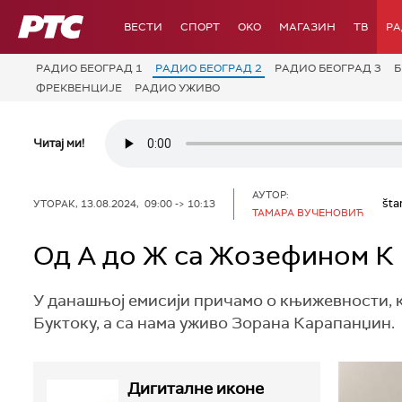
РТС
ВЕСТИ
СПОРТ
OKO
МАГАЗИН
ТВ
Р
РАДИО БЕОГРАД 1
РАДИО БЕОГРАД 2
РАДИО БЕОГРАД 3
Б
ФРЕКВЕНЦИЈЕ
РАДИО УЖИВО
Читај ми!
АУТОР:
šta
УТОРАК, 13.08.2024, 09:00 -> 10:13
ТАМАРА ВУЧЕНОВИЋ
Од А до Ж са Жозефином К
У данашњој емисији причамо о књижевности, к
Буктоку, а са нама уживо Зорана Карапанџин.
Дигиталне иконе