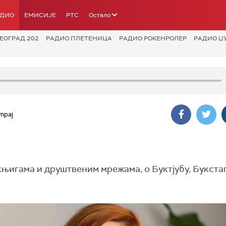
АДИО
ЕМИСИЈЕ
РТС
Остало
ЕОГРАД 202
РАДИО ПЛЕТЕНИЦА
РАДИО РОКЕНРОЛЕР
РАДИО Џ
mpaj
њигама и друштвеним мрежама, о Буктјубу, Букста