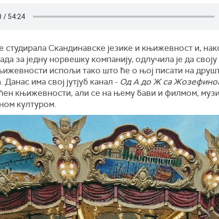
е студирала Скандинавске језике и књижевност и, нак
ада за једну норвешку компанију, одлучила је да своју
њижевности испољи тако што ће о њој писати на друш
 Данас има свој јутјуб канал -
Од А до Ж са Жозефино
ћен књижевности, али се на њему бави и филмом, муз
ном културом.