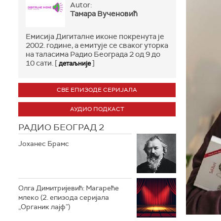
Autor:
Тамара Вученовић
Емисија Дигиталне иконе покренута je
2002. године, а емитује се сваког уторка
на таласима Радио Београда 2 од 9 до
10 сати. [
]
детаљније
СВЕ ЕПИЗОДЕ СЕРИЈАЛА
АУДИО ПОДКАСТ
РАДИО БЕОГРАД 2
Јоханес Брамс
Олга Димитријевић: Магареће
млеко (2. епизода серијала
„Органик лајф”)