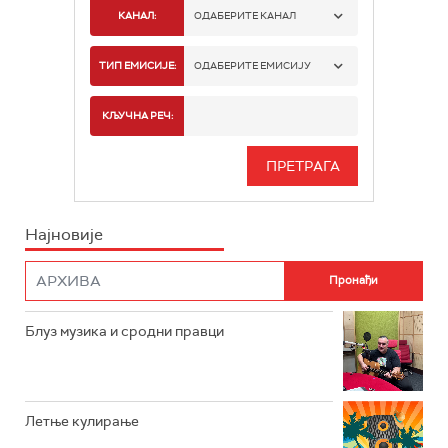
КАНАЛ:
ОДАБЕРИТЕ КАНАЛ
РАДИО БЕОГРАД 1
ТИП ЕМИСИЈЕ:
ОДАБЕРИТЕ ЕМИСИЈУ
РАДИО БЕОГРАД 2
СПОРТ
КЉУЧНА РЕЧ:
РАДИО БЕОГРАД 3
СЕРИЈА
БЕОГРАД 202
ИНФО
Најновије
РАДИО ПЛЕТЕНИЦА
ФИЛМ
РАДИО РОКЕНРОЛЕР
РАДИО ЏУБОКС
Блуз музика и сродни правци
РАДИО ВРТЕШКА
РАДИО ЏЕЗЕР
Летње кулирање