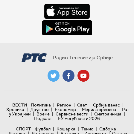
Радио Телевизија Србије
|
|
|
|
ВЕСТИ
Политика
Регион
Свет
Србија данас
|
|
|
|
Хроника
Друштво
Економија
Мерила времена
Рат
|
|
|
|
у Украјини
Време
Сервисне вести
Сматрачница
|
Подкаст
ЕУ могућности 2026
|
|
|
|
СПОРТ
Фудбал
Кошарка
Тенис
Одбојка
|
|
|
|
Рукомет
Ватерполо
Атлетика
Ауто-мото
Остали