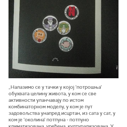
„Налазимо се у тачки у којој ’потрошња’
обухвата целину живота, у ком се све
активности уланчавају по истом
комбинаторном моделу, у ком је пут
задовољства унапред исцртан, из сата у сат, у
ком је ’околина’ потпуна ‒ потпуно
климатизована, уређена, културализована. У