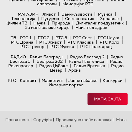
|
спортови
Меморијал РТС
|
|
|
МАГАЗИН
Живот
Занимљивости
Музика
|
|
|
|
Технологијa
Путујемо
Свет познатих
Здравље
|
|
|
|
Филм и ТВ
Наука
Природа
Дигитални предузетник
|
За мале велике хероје
Наизглед здрав
|
|
|
|
|
ТВ
РТС 1
РТС 2
РТС 3
РТС Свет
РТС Наука
|
|
|
|
РТС Драма
РТС Живот
РТС Класика
РТС Коло
|
|
РТС Трезор
РТС Музика
РТС Полетарац
|
|
РАДИО
Радио Београд 1
Радио Београд 2
Радио
|
|
|
Београд 3
Београд 202
Радио Плетеница
Радио
|
|
|
Рокенролер
Радио Џубокс
Радио Вртешка
Радио
|
Џезер
Архив
|
|
|
|
РТС
Контакт
Маркетинг
Јавне набавке
Конкурси
Интернет портал
МАПА САЈТА
Приватност
Copyright
Правила употребе садржаја
Мапа
|
|
|
сајта