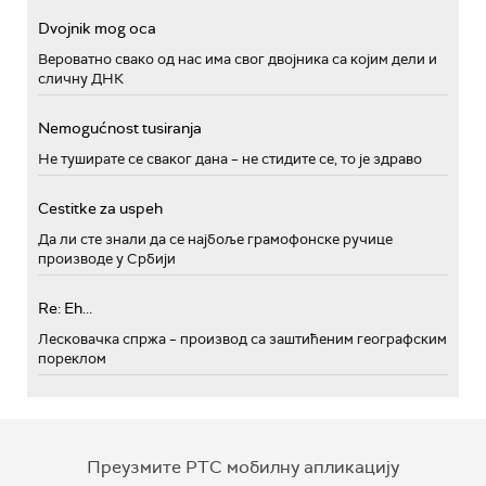
Dvojnik mog oca
Вероватно свако од нас има свог двојника са којим дели и
сличну ДНК
Nemogućnost tusiranja
Не туширате се сваког дана – не стидите се, то је здраво
Cestitke za uspeh
Да ли сте знали да се најбоље грамофонске ручице
производе у Србији
Re: Eh...
Лесковачка спржа – производ са заштићеним географским
пореклом
Преузмите РТС мобилну апликацију