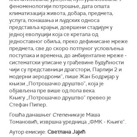
феноменологији потрошње, дата општа
климатизација живота, добара, предмета,
услуга, понашања и људских односа
представља крајњи, довршени стадијум у
једној еволуцији која се кретала од
једноставног обиља, преко дефинисане мреже
предмета, све до скоро потпуног условљења
поступака и времена, до амбијенталне мреже ‒
систематски уписане у грађевине будућности
чији су представници драгстори, Парлији 2 и
модерни аеродроми”, пише Жан Бодријар у
књизи „Потрошачко друштво”, која је
објављена пре више од пола века.
Књигу „Потрошачко друштво” превео је
Стефан Пипер.
Гошћа данашњег
Степеника
је Маша
Томановић, извршна уредница „ФМК ‒ Књиге”.
Аутор емисије:
Светлана Јајић