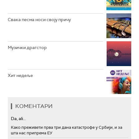
АРХИВ
Свака песма носи своју причу
Музички драгстор
Хит недеље
КОМЕНТАРИ
Da, ali...
Како преживети прва три дана катастрофе у Србији, и за
шта нас припрема ЕУ