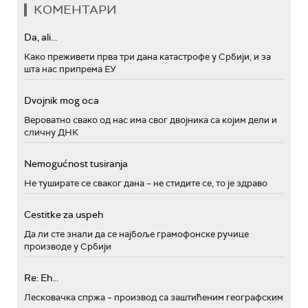
КОМЕНТАРИ
Da, ali...
Како преживети прва три дана катастрофе у Србији, и за
шта нас припрема ЕУ
Dvojnik mog oca
Вероватно свако од нас има свог двојника са којим дели и
сличну ДНК
Nemogućnost tusiranja
Не туширате се сваког дана – не стидите се, то је здраво
Cestitke za uspeh
Да ли сте знали да се најбоље грамофонске ручице
производе у Србији
Re: Eh...
Лесковачка спржа – производ са заштићеним географским