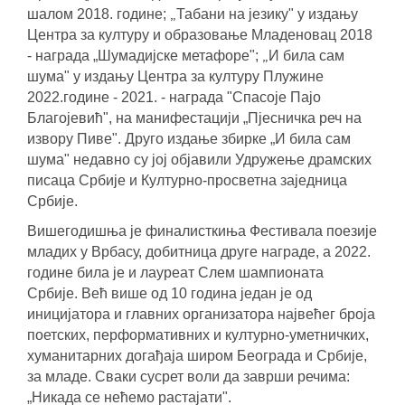
„
шалом 2018. године;
Табани на језику" у издању
Центра за културу и образовање Младеновац 2018
„
- награда „Шумадијске метафоре";
И била сам
шума" у издању Центра за културу Плужине
2022.године - 2021. - награда "Спасоје Пајо
Благојевић", на манифестацији „Пјесничка реч на
извору Пиве".
Друго издање збирке „И била сам
шума" недавно су јој објавили Удружење драмских
писаца Србије и Културно-просветна заједница
Србије.
Вишегодишња је финалисткиња Фестивала поезије
младих у Врбасу, добитница друге награде, а 2022.
године била је и лауреат Слем шампионата
Србије.
Већ више од 10 година један је од
иницијатора и главних организатора највећег броја
поетских, перформативних и културно-уметничких,
хуманитарних догађаја широм Београда и Србије,
за младе.
Сваки сусрет воли да заврши речима:
„Никада се нећемо растајати".