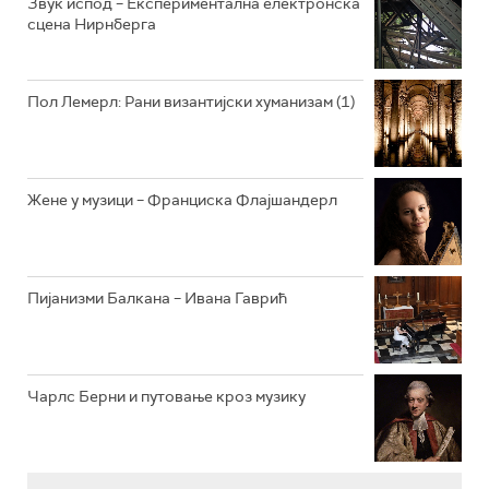
Звук испод – Експериментална електронска
сцена Нирнберга
РАДИО ВРТЕШКА
РАДИО ЏЕЗЕР
Пол Лемерл: Рани византијски хуманизам (1)
АРХИВ
Жене у музици – Франциска Флајшандерл
Пијанизми Балкана – Ивана Гаврић
Чарлс Берни и путовање кроз музику