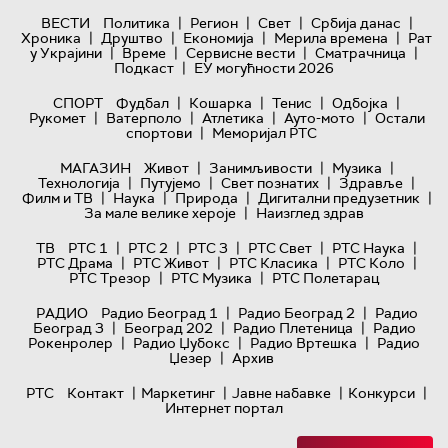
|
|
|
|
ВЕСТИ
Политика
Регион
Свет
Србија данас
|
|
|
|
Хроника
Друштво
Економија
Мерила времена
Рат
|
|
|
|
у Украјини
Време
Сервисне вести
Сматрачница
|
Подкаст
ЕУ могућности 2026
|
|
|
|
СПОРТ
Фудбал
Кошарка
Тенис
Одбојка
|
|
|
|
Рукомет
Ватерполо
Атлетика
Ауто-мото
Остали
|
спортови
Меморијал РТС
|
|
|
МАГАЗИН
Живот
Занимљивости
Музика
|
|
|
|
Технологијa
Путујемо
Свет познатих
Здравље
|
|
|
|
Филм и ТВ
Наука
Природа
Дигитални предузетник
|
За мале велике хероје
Наизглед здрав
|
|
|
|
|
ТВ
РТС 1
РТС 2
РТС 3
РТС Свет
РТС Наука
|
|
|
|
РТС Драма
РТС Живот
РТС Класика
РТС Коло
|
|
РТС Трезор
РТС Музика
РТС Полетарац
|
|
РАДИО
Радио Београд 1
Радио Београд 2
Радио
|
|
|
Београд 3
Београд 202
Радио Плетеница
Радио
|
|
|
Рокенролер
Радио Џубокс
Радио Вртешка
Радио
|
Џезер
Архив
|
|
|
|
РТС
Контакт
Маркетинг
Јавне набавке
Конкурси
Интернет портал