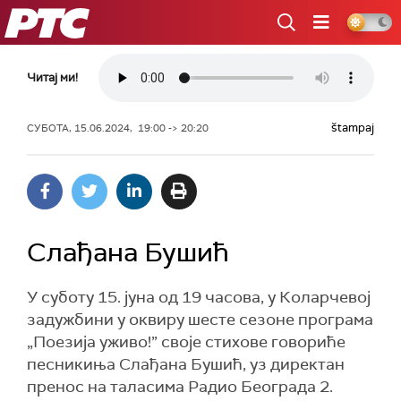
РТС
Читај ми!
štampaj
СУБОТА, 15.06.2024, 19:00 -> 20:20
Слађана Бушић
У суботу 15. јуна од 19 часова, у Коларчевој
задужбини у оквиру шесте сезоне програма
„Поезија уживо!” своје стихове говориће
песникиња Слађана Бушић, уз директан
пренос на таласима Радио Београда 2.