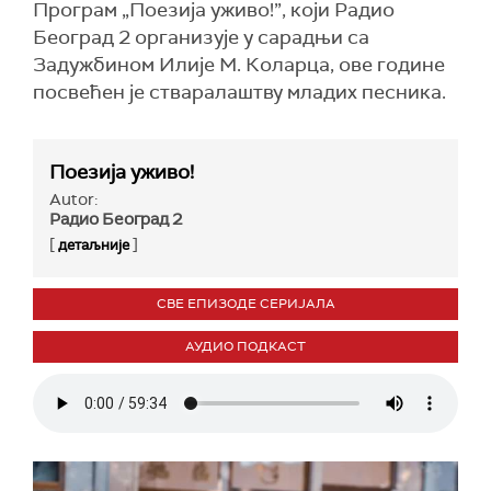
Програм „Поезија уживо!”, који Радио
Београд 2 организује у сарадњи са
Задужбином Илије М. Коларца, ове године
посвећен је стваралаштву младих песника.
Поезија уживо!
Autor:
Радио Београд 2
[
]
детаљније
СВЕ ЕПИЗОДЕ СЕРИЈАЛА
АУДИО ПОДКАСТ