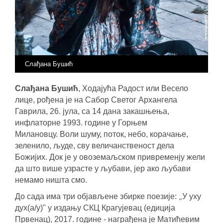
Слађана Бушић
Слађана Бушић
, Ходајућа Радост или Весело
лице, рођена је на Сабор Светог Архангела
Гаврила, 26. јула, са 14 дана закашњења,
инфлаторне 1993. године у Горњем
Милановцу.
Воли шуму, поток, небо, корачање,
зеленило, људе, сву величанственост дела
Божијих.
Док је у овоземаљском привременју жели
да што више узрасте у љубави, јер ако љубави
немамо ништа смо.
„
До сада има три објављене збирке поезије:
У уху
дух(а/у)" у издању СКЦ Крагујевац (едиција
Првенац), 2017. године - награђена је Матићевим