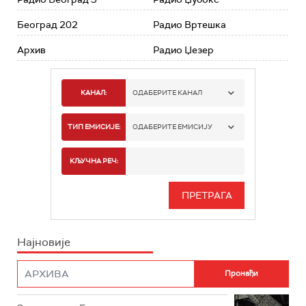
Београд 202
Радио Вртешка
Архив
Радио Џезер
КАНАЛ:
ОДАБЕРИТЕ КАНАЛ
РАДИО БЕОГРАД 1
ТИП ЕМИСИЈЕ:
ОДАБЕРИТЕ ЕМИСИЈУ
РАДИО БЕОГРАД 2
СПОРТ
КЉУЧНА РЕЧ:
РАДИО БЕОГРАД 3
СЕРИЈА
БЕОГРАД 202
ИНФО
Најновије
РАДИО ПЛЕТЕНИЦА
ФИЛМ
РАДИО РОКЕНРОЛЕР
РАДИО ЏУБОКС