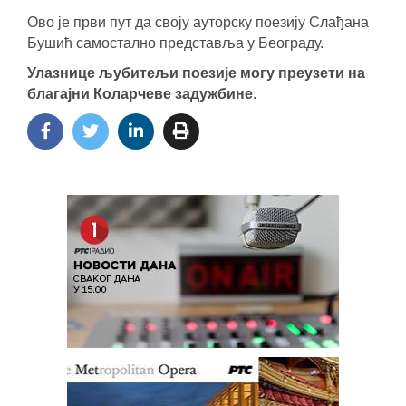
Ово је први пут да своју ауторску поезију Слађана
Бушић самостално представља у Београду.
Улазнице љубитељи поезије могу преузети на
благајни Коларчеве задужбине
.