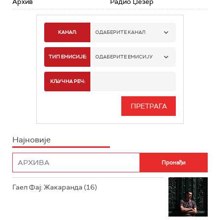
Архив
Радио Џезер
КАНАЛ:
ОДАБЕРИТЕ КАНАЛ
РАДИО БЕОГРАД 1
ТИП ЕМИСИЈЕ:
ОДАБЕРИТЕ ЕМИСИЈУ
РАДИО БЕОГРАД 2
СПОРТ
КЉУЧНА РЕЧ:
РАДИО БЕОГРАД 3
СЕРИЈА
БЕОГРАД 202
ИНФО
Најновије
РАДИО ПЛЕТЕНИЦА
ФИЛМ
РАДИО РОКЕНРОЛЕР
РАДИО ЏУБОКС
Гаел Фај: Жакаранда (16)
РАДИО ВРТЕШКА