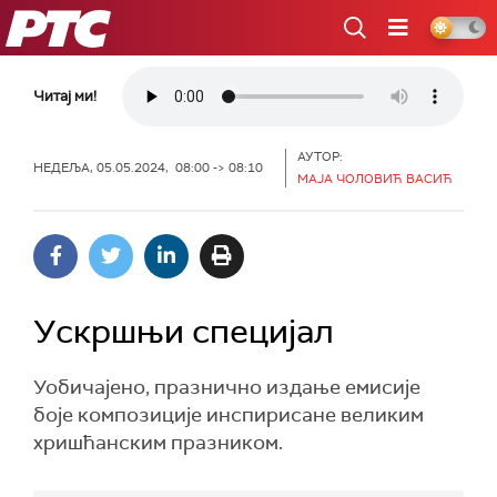
РТС
Читај ми!
АУТОР:
НЕДЕЉА, 05.05.2024, 08:00 -> 08:10
МАЈА ЧОЛОВИЋ ВАСИЋ
Ускршњи специјал
Уобичајено, празнично издање емисије
боје композиције инспирисане великим
хришћанским празником.