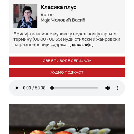
Класика плус
Autor:
Маја Чоловић Васић
Емисија класичне музике у недељном јутарњем
термину (08.00 - 08.55) нуди стилски и жанровски
најразноврснији садржај. [
]
детаљније
СВЕ ЕПИЗОДЕ СЕРИЈАЛА
АУДИО ПОДКАСТ