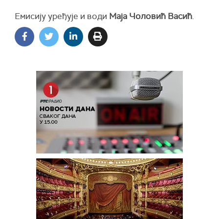
Емисију уређује и води
Маја Чоловић Васић
.