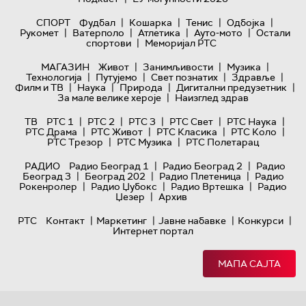
|
|
|
|
СПОРТ
Фудбал
Кошарка
Тенис
Одбојка
|
|
|
|
Рукомет
Ватерполо
Атлетика
Ауто-мото
Остали
|
спортови
Меморијал РТС
|
|
|
МАГАЗИН
Живот
Занимљивости
Музика
|
|
|
|
Технологијa
Путујемо
Свет познатих
Здравље
|
|
|
|
Филм и ТВ
Наука
Природа
Дигитални предузетник
|
За мале велике хероје
Наизглед здрав
|
|
|
|
|
ТВ
РТС 1
РТС 2
РТС 3
РТС Свет
РТС Наука
|
|
|
|
РТС Драма
РТС Живот
РТС Класика
РТС Коло
|
|
РТС Трезор
РТС Музика
РТС Полетарац
|
|
РАДИО
Радио Београд 1
Радио Београд 2
Радио
|
|
|
Београд 3
Београд 202
Радио Плетеница
Радио
|
|
|
Рокенролер
Радио Џубокс
Радио Вртешка
Радио
|
Џезер
Архив
|
|
|
|
РТС
Контакт
Маркетинг
Јавне набавке
Конкурси
Интернет портал
МАПА САЈТА