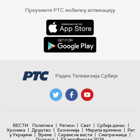
Преузмите РТС мобилну апликацију
Радио Телевизија Србије
|
|
|
|
ВЕСТИ
Политика
Регион
Свет
Србија данас
|
|
|
|
Хроника
Друштво
Економија
Мерила времена
Рат
|
|
|
|
у Украјини
Време
Сервисне вести
Сматрачница
|
Подкаст
ЕУ могућности 2026