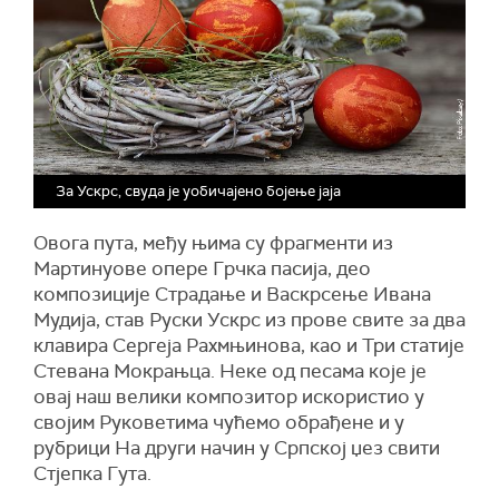
За Ускрс, свуда је уобичајено бојење јаја
Овога пута, међу њима су фрагменти из
Мартинуове опере Грчка пасија, део
композиције Страдање и Васкрсење Ивана
Мудија, став Руски Ускрс из прове свите за два
клавира Сергеја Рахмњинова, као и Три статије
Стевана Мокрањца. Неке од песама које је
овај наш велики композитор искористио у
својим Руковетима чућемо обрађене и у
рубрици На други начин у Српској џез свити
Стјепка Гута.