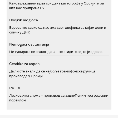
Како преживети прва три дана катастрофе у Србији, и за
шта нас припрема ЕУ
Dvojnik mog oca
Вероватно свако од нас има свог двојника са којим дели и
сличну ДНК
Nemogućnost tusiranja
Не туширате се сваког дана – не стидите се, то је здраво
Cestitke za uspeh
Да ли сте знали да се најбоље грамофонске ручице
производе у Србији
Re: Eh...
Лесковачка спржа – производ са заштићеним географским
пореклом