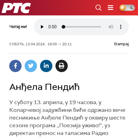
РТС
Читај ми!
štampaj
СУБОТА, 13.04.2024, 19:00 -> 20:11
Анђелa Пендић
У суботу 13. aприла, у 19 часова, у
Коларчевој задужбини биће одржано вече
песникиње Анђеле Пендић у оквиру шесте
сезоне програма ,,Поезија уживо!”, уз
директан пренос на таласима Радио