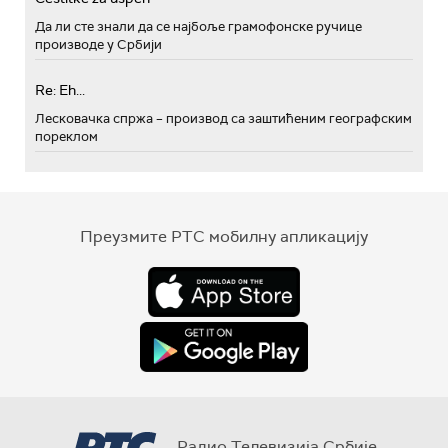
Да ли сте знали да се најбоље грамофонске ручице
производе у Србији
Re: Eh...
Лесковачка спржа – производ са заштићеним географским
пореклом
Преузмите РТС мобилну апликацију
Радио Телевизија Србије