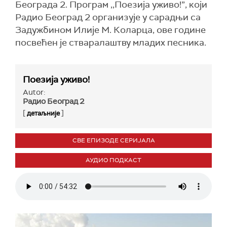
Београда 2. Програм ,,Поезија уживо!”, који
Радио Београд 2 организује у сарадњи са
Задужбином Илије М. Коларца, ове године
посвећен је стваралаштву младих песника.
Поезија уживо!
Autor:
Радио Београд 2
[
]
детаљније
СВЕ ЕПИЗОДЕ СЕРИЈАЛА
АУДИО ПОДКАСТ