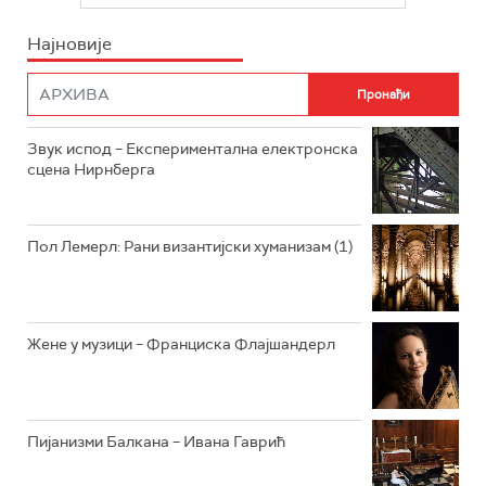
ИНФО
Најновије
РАДИО ПЛЕТЕНИЦА
ФИЛМ
РАДИО РОКЕНРОЛЕР
РАДИО ЏУБОКС
Звук испод – Експериментална електронска
сцена Нирнберга
РАДИО ВРТЕШКА
РАДИО ЏЕЗЕР
Пол Лемерл: Рани византијски хуманизам (1)
АРХИВ
Жене у музици – Франциска Флајшандерл
Пијанизми Балкана – Ивана Гаврић