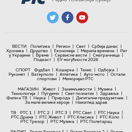
|
|
|
|
ВЕСТИ
Политика
Регион
Свет
Србија данас
|
|
|
|
Хроника
Друштво
Економија
Мерила времена
Рат
|
|
|
|
у Украјини
Време
Сервисне вести
Сматрачница
|
Подкаст
ЕУ могућности 2026
|
|
|
|
СПОРТ
Фудбал
Кошарка
Тенис
Одбојка
|
|
|
|
Рукомет
Ватерполо
Атлетика
Ауто-мото
Остали
|
спортови
Меморијал РТС
|
|
|
МАГАЗИН
Живот
Занимљивости
Музика
|
|
|
|
Технологијa
Путујемо
Свет познатих
Здравље
|
|
|
|
Филм и ТВ
Наука
Природа
Дигитални предузетник
|
За мале велике хероје
Наизглед здрав
|
|
|
|
|
ТВ
РТС 1
РТС 2
РТС 3
РТС Свет
РТС Наука
|
|
|
|
РТС Драма
РТС Живот
РТС Класика
РТС Коло
|
|
РТС Трезор
РТС Музика
РТС Полетарац
|
|
РАДИО
Радио Београд 1
Радио Београд 2
Радио