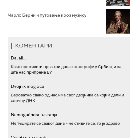
Чарлс Берни и путовање кроз музику
КОМЕНТАРИ
Da, ali...
Како преживети прва три дана катастрофе у Србији, и за
шта нас припрема ЕУ
Dvojnik mog oca
Вероватно свако од нас има свог двојника са којим дели и
сличну ДНК
Nemogućnost tusiranja
Не туширате се сваког дана – не стидите се, то је здраво
Cestitke za uspeh