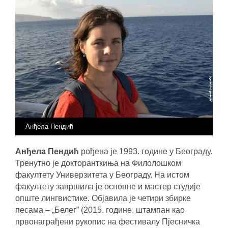
Анђела Пендић
Анђела Пендић
рођена је 1993. године у Београду.
Тренутно је докторанткиња на Филолошком
факултету Универзитета у Београду. На истом
факултету завршила је основне и мастер студије
опште лингвистике. Објавила је
четири
збирке
песама – „Белег” (2015. године, штампан као
првонаграђени рукопис на фестивалу Пјесничка