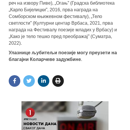
реч на извору Пиве), „Огањ” (Градска библиотека
„
Карло Бијелицки”, 2016, прва награда на
Сомборском књижевном фестивалу), „Тело
светлости” (Културни центар Врбаса, 2021, прва
награда на Фестивалу поезије младих у Врбасу) и
„Како је тело тешко пред преображај” (Суматра,
2022).
Улазнице љубитељи поезије могу преузети на
благајни Коларчеве задужбине
.