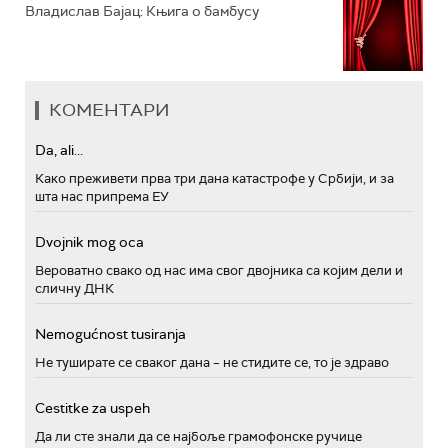
Владислав Бајац: Књига о бамбусу
КОМЕНТАРИ
Da, ali...
Како преживети прва три дана катастрофе у Србији, и за
шта нас припрема ЕУ
Dvojnik mog oca
Вероватно свако од нас има свог двојника са којим дели и
сличну ДНК
Nemogućnost tusiranja
Не туширате се сваког дана – не стидите се, то је здраво
Cestitke za uspeh
Да ли сте знали да се најбоље грамофонске ручице