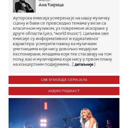
Ана Ћирица
Ауторска емисија усмерена је на нашу музичку
сцену и бави се превсходно темама у вези са
класичном музиком, уз повремене искораке у
друге области (џез, "world music"). Циљеви ове
емисије су информативног и едукативног
карактера: усмерити пажњу ка музичким
уметницима који нису довољно медијски
експонирани, младима који тек стасавају на том
пољу, као и музичарима који нису у првом плану
на концертним подијумима... [
]
детаљније
СВЕ ЕПИЗОДЕ СЕРИЈАЛА
АУДИО ПОДКАСТ