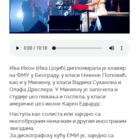
Ива Икон (Ива Цојић) дипломирала je клавир
на ФМУ у Београду, у класи Невене Поповић,
као и у Минхену, у класи Вадима Суханова и
Олафа Дреслера. У Минхену је започела и
студије џез певања и госпела, у класи
америчке џез иконе Карен Едвардс.
Наступа као солиста или заједно са
многобројним немачким и другим иностраним
звездама.
За дискографску кућу ЕМИ је, заједно са