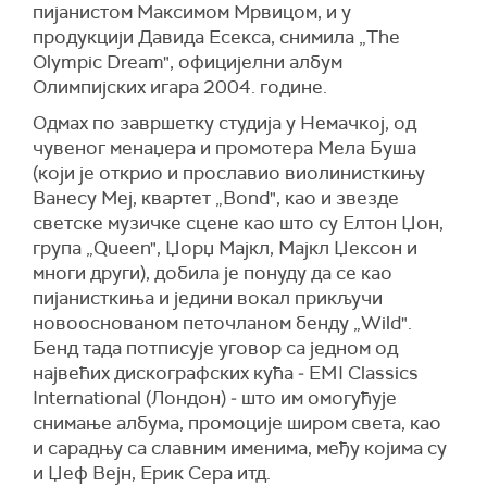
пијанистом Максимом Мрвицом, и у
продукцији Давида Есекса, снимила „The
Olympic Dream", официјeлни албум
Олимпијских игара 2004. године.
Одмах по завршетку студија у Немачкој, од
чувеног менаџера и промотера Мела Буша
(који је открио и прославио виолинисткињу
Ванесу Меј, квартет „Bond", као и звезде
светске музичке сцене као што су Елтон Џон,
група „Queen", Џорџ Мајкл, Мајкл Џексон и
многи други), добила је понуду да се као
пијанисткиња и једини вокал прикључи
новооснованом петочланом бенду „Wild".
Бенд тада потписује уговор са једном од
највећих дискографских кућа ‒ EMI Classics
International (Лондон) ‒ што им омогућује
снимање албума, промоције широм света, као
и сарадњу са славним именима, међу којима су
и Џеф Вејн, Ерик Сера итд.