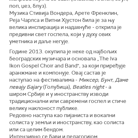
поп, џез, блуз).
Музика Стивија Вондера, Арете Френклин,
Реја Чарлса и Витни Хјустон била је за њу
велика инспирација и надахнуће ‒ открила је
предивни свет госпела, који у духу ових
уметника и даље негује.
Године 2013. окупила је неке од најбољих
београдских музичара и основала „The Iva
Ikon Gospel Choir and Band", за који приређује
аранжмане и компонује. Овај састав је
наступао на фестивалима ‒
Миксер
,
Бунт
,
Даме
певају Бајагу
(Голубица),
Beatles night
‒ а
широм Србије и у иностранству изводи
традиционални или савремени госпел и стиче
велику наклоност публике.
Редовно наступа као пијаниста и вокални
солиста у земљи и иностранству, као солиста
или са целим бендом.
Интензивно се бави и педагогијом.