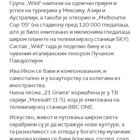
Група „Wild" наилази на одличан пријем и
успех на турнејама у Мексику, Азији и
Аустралији, а такође је отворио и „Melbourne
Cup '05" (на стадиону пред 120 000 гледалаца,
што је било емитовано и милионима гледалаца
широм планете на телевизијској станици SКY).
Састав „Wild" тада је поделио бину и са
чувеним италијанским тенором Лучаном
Паваротијем.
Ива Икон се бави и компоновањем, и
самостално и у коауторству са колегама из
иностранства.
Њена песма „21 Grams" коришћена је у ТВ
серији „Messiah" (1‒5), која је емитована на
телевизијској станици BBC ONE.
Искуство, живот и путовања широм света
охрабрили су је да истражује нове културе, а
та разноликост се огледа у богатству музичких
жанрова којима се бави (класика, госпел, соул,