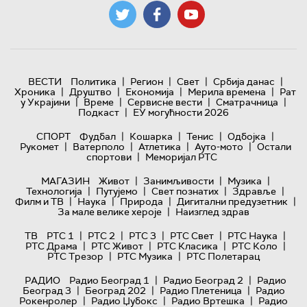
|
|
|
|
ВЕСТИ
Политика
Регион
Свет
Србија данас
|
|
|
|
Хроника
Друштво
Економија
Мерила времена
Рат
|
|
|
|
у Украјини
Време
Сервисне вести
Сматрачница
|
Подкаст
ЕУ могућности 2026
|
|
|
|
СПОРТ
Фудбал
Кошарка
Тенис
Одбојка
|
|
|
|
Рукомет
Ватерполо
Атлетика
Ауто-мото
Остали
|
спортови
Меморијал РТС
|
|
|
МАГАЗИН
Живот
Занимљивости
Музика
|
|
|
|
Технологијa
Путујемо
Свет познатих
Здравље
|
|
|
|
Филм и ТВ
Наука
Природа
Дигитални предузетник
|
За мале велике хероје
Наизглед здрав
|
|
|
|
|
ТВ
РТС 1
РТС 2
РТС 3
РТС Свет
РТС Наука
|
|
|
|
РТС Драма
РТС Живот
РТС Класика
РТС Коло
|
|
РТС Трезор
РТС Музика
РТС Полетарац
|
|
РАДИО
Радио Београд 1
Радио Београд 2
Радио
|
|
|
Београд 3
Београд 202
Радио Плетеница
Радио
|
|
|
Рокенролер
Радио Џубокс
Радио Вртешка
Радио