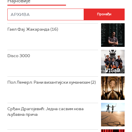
Најновије
РАДИО ПЛЕТЕНИЦА
ФИЛМ
РАДИО РОКЕНРОЛЕР
РАДИО ЏУБОКС
Гаел Фај: Жакаранда (16)
РАДИО ВРТЕШКА
РАДИО ЏЕЗЕР
Disco 3000
АРХИВ
Пол Лемерл: Рани византијски хуманизам (2)
Срђан Драгојевић: Једна сасвим нова
љубавна прича