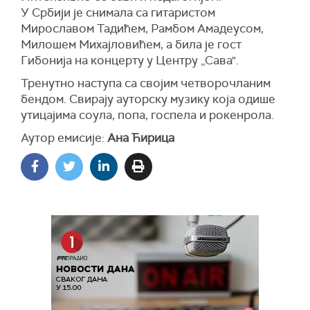
У Србији је снимала са гитаристом
Мирославом Тадићем, Рамбом Амадеусом,
Милошем Михајловићем, а била је гост
Гибонија на концерту у Центру „Сава".
Тренутно наступа са својим четворочланим
бендом. Свирају ауторску музику која одише
утицајима соула, попа, госпела и рокенрола.
Аутор емисије:
Ана Ћирица