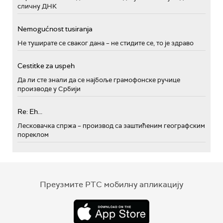
сличну ДНК
Nemogućnost tusiranja
Не туширате се сваког дана – не стидите се, то је здраво
Cestitke za uspeh
Да ли сте знали да се најбоље грамофонске ручице
производе у Србији
Re: Eh...
Лесковачка спржа – производ са заштићеним географским
пореклом
Преузмите РТС мобилну апликацију