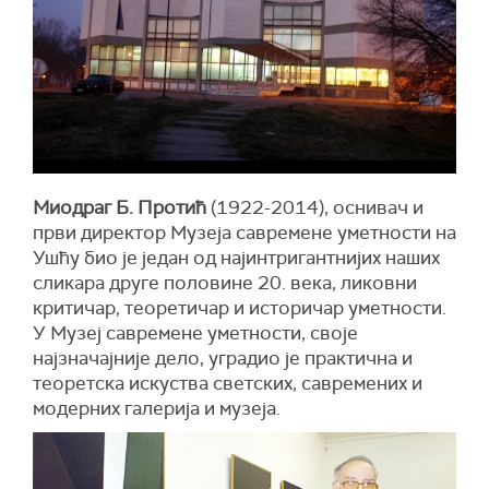
Миодраг Б. Протић
(1922-2014), оснивач и
први директор Музеја савремене уметности на
Ушћу био је један од најинтригантнијих наших
сликара друге половине 20. века, ликовни
критичар, теоретичар и историчар уметности.
У Музеј савремене уметности, своје
најзначајније дело, уградио је практична и
теоретска искуства светских, савремених и
модерних галерија и музеја.