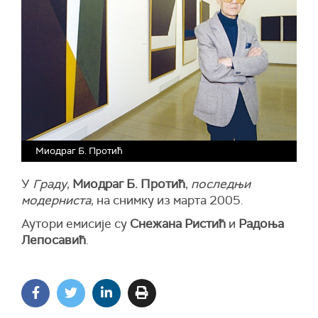
Миодраг Б. Протић
У
Граду
,
Миодраг Б. Протић
,
последњи
модерниста
, на снимку из марта 2005.
Аутори емисије су
Снежана Ристић
и
Радоња
Лепосавић
.