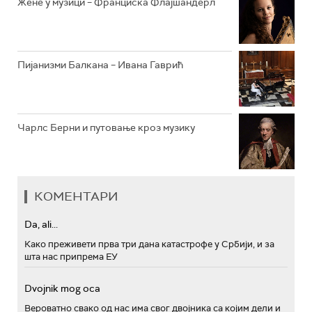
Жене у музици – Франциска Флајшандерл
Пијанизми Балкана – Ивана Гаврић
Чарлс Берни и путовање кроз музику
КОМЕНТАРИ
Da, ali...
Како преживети прва три дана катастрофе у Србији, и за
шта нас припрема ЕУ
Dvojnik mog oca
Вероватно свако од нас има свог двојника са којим дели и