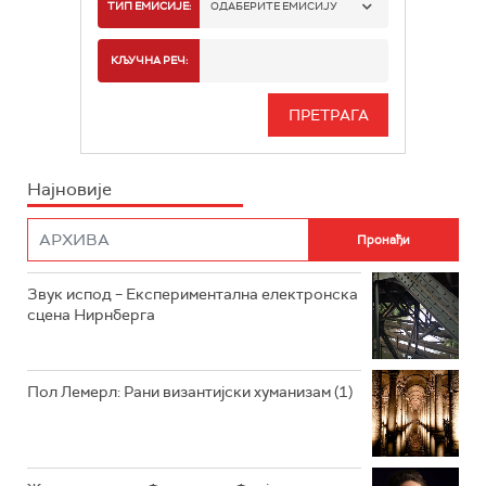
РАДИО БЕОГРАД 1
ТИП ЕМИСИЈЕ:
ОДАБЕРИТЕ ЕМИСИЈУ
РАДИО БЕОГРАД 2
СПОРТ
КЉУЧНА РЕЧ:
РАДИО БЕОГРАД 3
СЕРИЈА
БЕОГРАД 202
ИНФО
Најновије
РАДИО ПЛЕТЕНИЦА
ФИЛМ
РАДИО РОКЕНРОЛЕР
РАДИО ЏУБОКС
Звук испод – Експериментална електронска
сцена Нирнберга
РАДИО ВРТЕШКА
РАДИО ЏЕЗЕР
Пол Лемерл: Рани византијски хуманизам (1)
АРХИВ