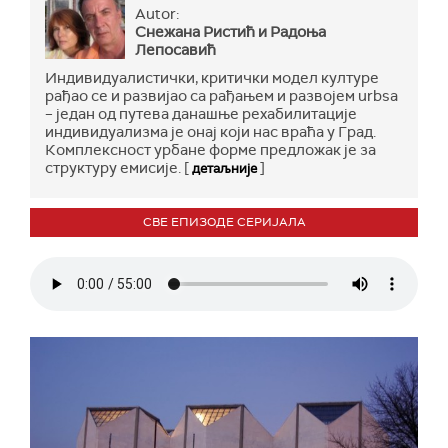
Autor:
Снежана Ристић и Радоња
Лепосавић
Индивидуалистички, критички модел културе
рађао се и развијао са рађањем и развојем urbsа
– један од путева данашње рехабилитације
индивидуализма је онај који нас враћа у Град.
Комплексност урбане форме предложак је за
структуру емисије. [
]
детаљније
СВЕ ЕПИЗОДЕ СЕРИЈАЛА