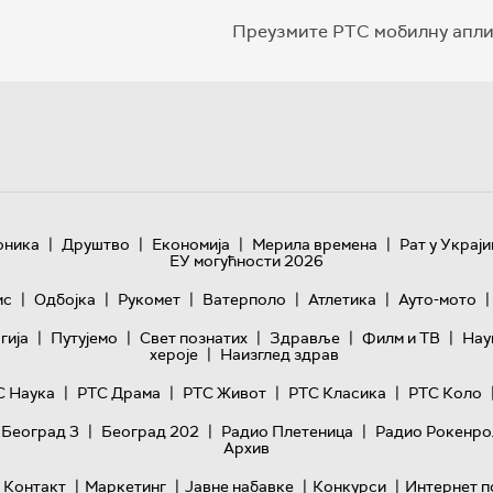
Преузмите РТС мобилну апли
|
|
|
|
оника
Друштво
Економија
Мерила времена
Рат у Украји
ЕУ могућности 2026
|
|
|
|
|
|
ис
Одбојка
Рукомет
Ватерполо
Атлетика
Ауто-мото
|
|
|
|
|
гијa
Путујемо
Свет познатих
Здравље
Филм и ТВ
Нау
|
хероје
Наизглед здрав
|
|
|
|
С Наука
РТС Драма
РТС Живот
РТС Класика
РТС Коло
|
|
|
 Београд 3
Београд 202
Радио Плетеница
Радио Рокенро
Архив
|
|
|
|
Контакт
Маркетинг
Јавне набавке
Конкурси
Интернет п