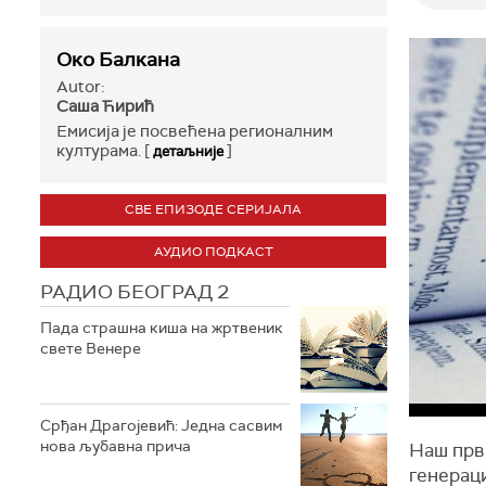
Око Балкана
Autor:
Саша Ћирић
Eмисија је посвећена регионалним
културама. [
]
детаљније
СВЕ ЕПИЗОДЕ СЕРИЈАЛА
АУДИО ПОДКАСТ
РАДИО БЕОГРАД 2
Пада страшна киша на жртвеник
свете Венере
Срђан Драгојевић: Једна сасвим
нова љубавна прича
Наш прв
генераци