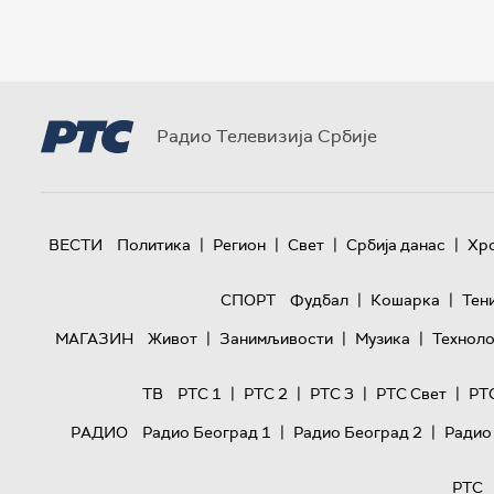
Радио Телевизија Србије
|
|
|
|
ВЕСТИ
Политика
Регион
Свет
Србија данас
Хр
|
|
СПОРТ
Фудбал
Кошарка
Тен
|
|
|
МАГАЗИН
Живот
Занимљивости
Музика
Техноло
|
|
|
|
ТВ
РТС 1
РТС 2
РТС 3
РТС Свет
РТ
|
|
РАДИО
Радио Београд 1
Радио Београд 2
Радио
РТС