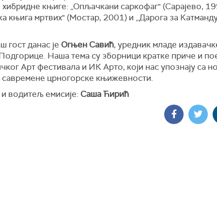
хибридне књиге: „Опљачкани саркофаг" (Сарајево, 19
а књига мртвих" (Мостар, 2001) и „Дарога за Катманду"
ш гост данас је
Огњен Савић
, уредник младе издавачк
Подгорице. Наша тема су зборници кратке приче и по
ког Арт фестивала и ИК Арто, који нас упознају са н
 савремене црногорске књижевности.
 и водитељ емисије:
Саша Ћирић