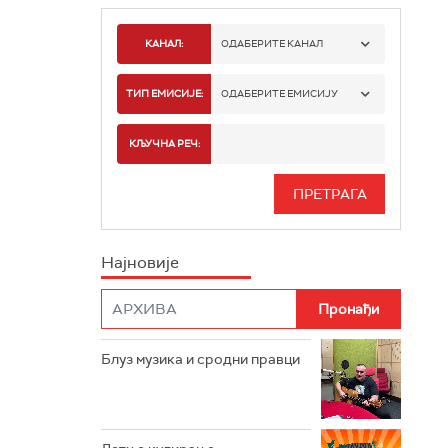
КАНАЛ:
ОДАБЕРИТЕ КАНАЛ
РАДИО БЕОГРАД 1
ТИП ЕМИСИЈЕ:
ОДАБЕРИТЕ ЕМИСИЈУ
РАДИО БЕОГРАД 2
СПОРТ
КЉУЧНА РЕЧ:
РАДИО БЕОГРАД 3
СЕРИЈА
БЕОГРАД 202
ИНФО
Најновије
РАДИО ПЛЕТЕНИЦА
ФИЛМ
РАДИО РОКЕНРОЛЕР
РАДИО ЏУБОКС
Блуз музика и сродни правци
РАДИО ВРТЕШКА
РАДИО ЏЕЗЕР