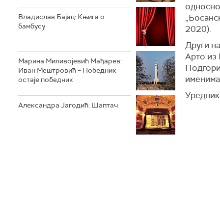
односно 
„Босанск
Владислав Бајац: Књига о
бамбусу
2020).
Други на
Арто из 
Марина Миливојевић Мађарев:
Подгорич
Иван Мештровић – Победник
именима
остаје победник
Уредник
Александра Јагодић: Шаптач