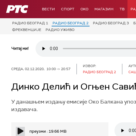
РТС
ВЕСТИ
СПОРТ
OKO
МАГАЗИН
ТВ
Р
РАДИО БЕОГРАД 1
РАДИО БЕОГРАД 2
РАДИО БЕОГРАД 3
Б
ФРЕКВЕНЦИЈЕ
РАДИО УЖИВО
Читај ми!
ИЗВОР:
АУТ
СРЕДА, 02.12.2020, 10:00 -> 20:57
РАДИО БЕОГРАД 2
САШ
Динко Делић и Огњен Сави
У данашњем издању емисије Око Балкана упоз
издавача.
преузми : 19.66 MB