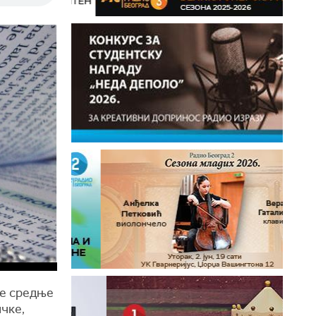
је средње
ичке,