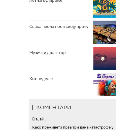
Летње кулирање
АРХИВ
Свака песма носи своју причу
Музички драгстор
Хит недеље
КОМЕНТАРИ
Da, ali...
Како преживети прва три дана катастрофе у