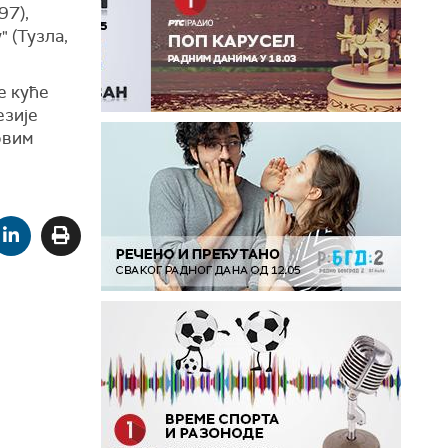
97),
 (Тузла,
е куће
езије
овим