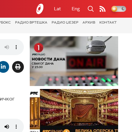
Lat
Eng
УБОКС
РАДИО ВРТЕШКА
РАДИО ЏЕЗЕР
АРХИВ
КОНТАКТ
ричког