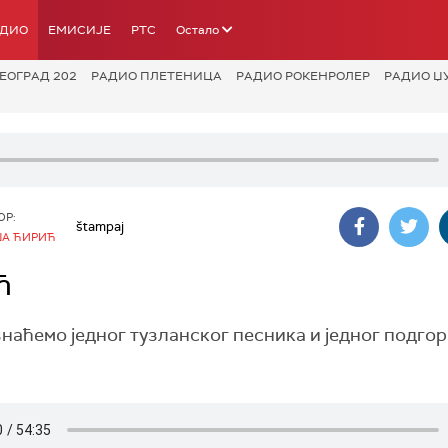
АДИО
ЕМИСИЈЕ
РТС
Остало
ЕОГРАД 202
РАДИО ПЛЕТЕНИЦА
РАДИО РОКЕНРОЛЕР
РАДИО Џ
ОР:
štampaj
А ЋИРИЋ
ћ
наћемо једног тузланског песника и једног подго