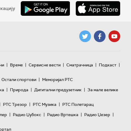
кацију
|
|
|
|
|
ни
Време
Сервисне вести
Сматрачница
Подкаст
|
Остали спортови
Меморијал РТС
|
|
|
ка
Природа
Дигитални предузетник
За мале велике
|
|
|
РТС Трезор
РТС Музика
РТС Полетарац
|
|
|
|
лер
Радио Џубокс
Радио Вртешка
Радио Џезер
ортал