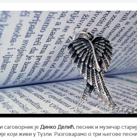
и саговорник је
Динко Делић
, песник и музичар стари
је који живи у Тузли. Разговарамо о три његове песн