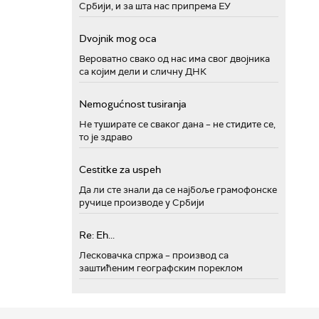
Србији, и за шта нас припрема ЕУ
Dvojnik mog oca
Вероватно свако од нас има свог двојника
са којим дели и сличну ДНК
Nemogućnost tusiranja
Не туширате се сваког дана – не стидите се,
то је здраво
Cestitke za uspeh
Да ли сте знали да се најбоље грамофонске
ручице производе у Србији
Re: Eh...
Лесковачка спржа – производ са
заштићеним географским пореклом