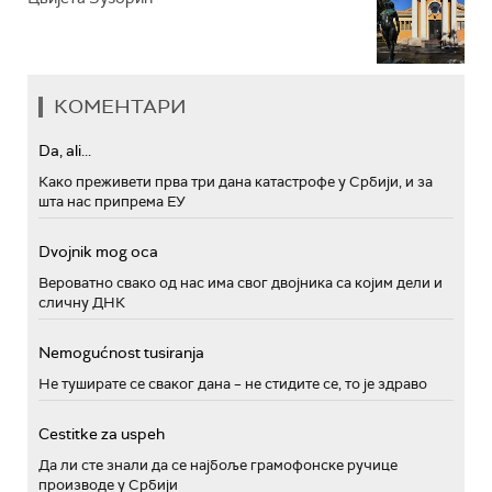
КОМЕНТАРИ
Da, ali...
Како преживети прва три дана катастрофе у Србији, и за
шта нас припрема ЕУ
Dvojnik mog oca
Вероватно свако од нас има свог двојника са којим дели и
сличну ДНК
Nemogućnost tusiranja
Не туширате се сваког дана – не стидите се, то је здраво
Cestitke za uspeh
Да ли сте знали да се најбоље грамофонске ручице
производе у Србији