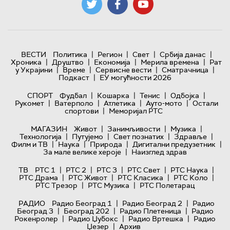
|
|
|
|
ВЕСТИ
Политика
Регион
Свет
Србија данас
|
|
|
|
Хроника
Друштво
Економија
Мерила времена
Рат
|
|
|
|
у Украјини
Време
Сервисне вести
Сматрачница
|
Подкаст
ЕУ могућности 2026
|
|
|
|
СПОРТ
Фудбал
Кошарка
Тенис
Одбојка
|
|
|
|
Рукомет
Ватерполо
Атлетика
Ауто-мото
Остали
|
спортови
Меморијал РТС
|
|
|
МАГАЗИН
Живот
Занимљивости
Музика
|
|
|
|
Технологијa
Путујемо
Свет познатих
Здравље
|
|
|
|
Филм и ТВ
Наука
Природа
Дигитални предузетник
|
За мале велике хероје
Наизглед здрав
|
|
|
|
|
ТВ
РТС 1
РТС 2
РТС 3
РТС Свет
РТС Наука
|
|
|
|
РТС Драма
РТС Живот
РТС Класика
РТС Коло
|
|
РТС Трезор
РТС Музика
РТС Полетарац
|
|
РАДИО
Радио Београд 1
Радио Београд 2
Радио
|
|
|
Београд 3
Београд 202
Радио Плетеница
Радио
|
|
|
Рокенролер
Радио Џубокс
Радио Вртешка
Радио
|
Џезер
Архив