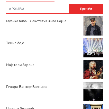
РАДИО РОКЕНРОЛЕР
РАДИО ЏУБОКС
Музика вива – Секстети Стива Рајша
РАДИО ВРТЕШКА
РАДИО ЏЕЗЕР
Тешке боје
АРХИВ
Мајстори барока
Рихард Вагнер: Валкира
Цвијета Зузорић