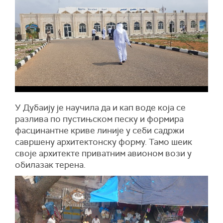
У Дубаију је научила да и кап воде која се
разлива по пустињском песку и формира
фасцинантне криве линије у себи садржи
савршену архитектонску форму. Тамо шеик
своје архитекте приватним авионом вози у
обилазак терена.