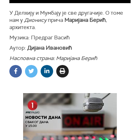
У Делхију и Мумбају је све другачије. О томе
нам у
Дионису
прича
Маријана Берић
,
архитекта.
Музика: Предраг Васић
Аутор:
Дијана Ивановић
Насловна страна: Маријана Берић