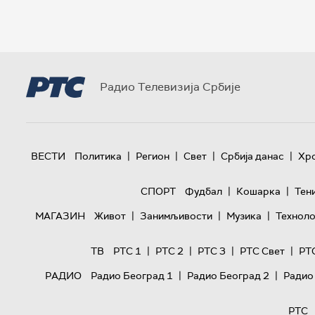
Радио Телевизија Србије
|
|
|
|
ВЕСТИ
Политика
Регион
Свет
Србија данас
Хр
|
|
СПОРТ
Фудбал
Кошарка
Тен
|
|
|
МАГАЗИН
Живот
Занимљивости
Музика
Техноло
|
|
|
|
ТВ
РТС 1
РТС 2
РТС 3
РТС Свет
РТ
|
|
РАДИО
Радио Београд 1
Радио Београд 2
Радио
РТС