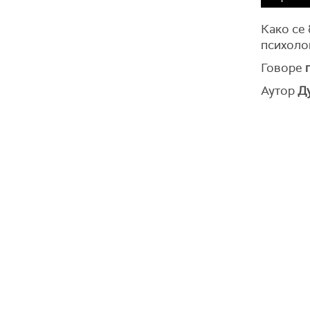
Како се
психоло
Говоре
Аутор
Д