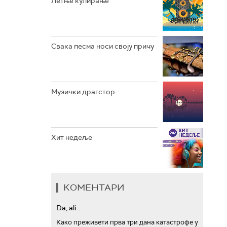
Летње кулирање
АРХИВ
Свака песма носи своју причу
Музички драгстор
Хит недеље
КОМЕНТАРИ
Da, ali...
Како преживети прва три дана катастрофе у