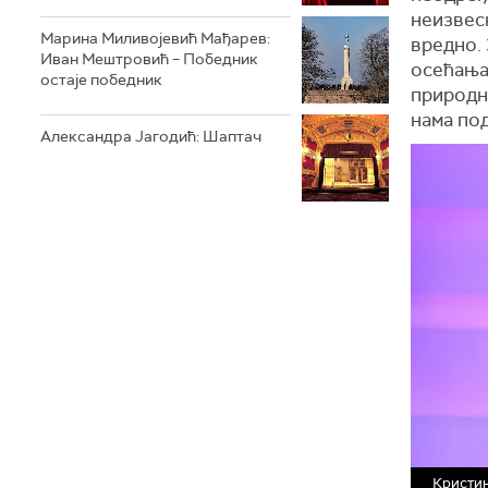
неизвесн
Марина Миливојевић Мађарев:
вредно. 
Иван Мештровић – Победник
осећања 
остаје победник
природна
нама по
Александра Јагодић: Шаптач
Кристин