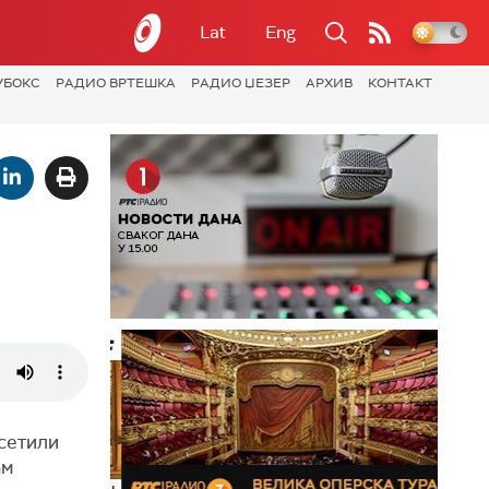
Lat
Eng
УБОКС
РАДИО ВРТЕШКА
РАДИО ЏЕЗЕР
АРХИВ
КОНТАКТ
осетили
ам