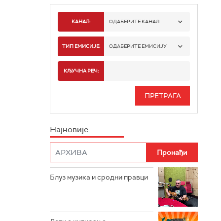
КАНАЛ:
ОДАБЕРИТЕ КАНАЛ
РАДИО БЕОГРАД 1
ТИП ЕМИСИЈЕ:
ОДАБЕРИТЕ ЕМИСИЈУ
РАДИО БЕОГРАД 2
СПОРТ
КЉУЧНА РЕЧ:
РАДИО БЕОГРАД 3
СЕРИЈА
БЕОГРАД 202
ИНФО
Најновије
РАДИО ПЛЕТЕНИЦА
ФИЛМ
РАДИО РОКЕНРОЛЕР
РАДИО ЏУБОКС
Блуз музика и сродни правци
РАДИО ВРТЕШКА
РАДИО ЏЕЗЕР