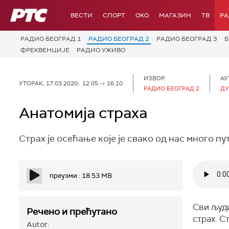
РТС
ВЕСТИ
СПОРТ
OKO
МАГАЗИН
ТВ
Р
РАДИО БЕОГРАД 1
РАДИО БЕОГРАД 2
РАДИО БЕОГРАД 3
Б
ФРЕКВЕНЦИЈЕ
РАДИО УЖИВО
ИЗВОР:
АУ
УТОРАК, 17.03.2020, 12:05 -> 16:10
РАДИО БЕОГРАД 2
ДУ
Анатомија страха
Страх је осећање које је свако од нас много пу
преузми : 18.53 MB
Сви људи
Речено и прећутано
страх. С
Autor: