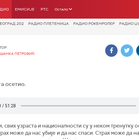
АДИО
ЕМИСИЈЕ
РТС
Остало
ЕОГРАД 202
РАДИО ПЛЕТЕНИЦА
РАДИО РОКЕНРОЛЕР
РАДИО Џ
ТОР:
ШАНКА ПЕТРОВИЋ
та осетио.
, свих узраста и националности су у неком тренутку 
трах може да нас убије и да нас спаси. Страх може да н