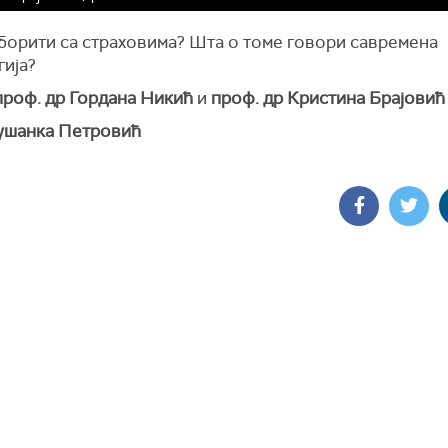
 борити са страховима? Шта о томе говори савремена
гија?
проф. др Гордана Никић
и
проф. др Кристина Брајовић
ушанка Петровић