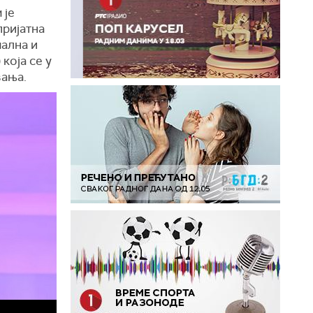
 је
пријатна
мална и
која се у
вања.