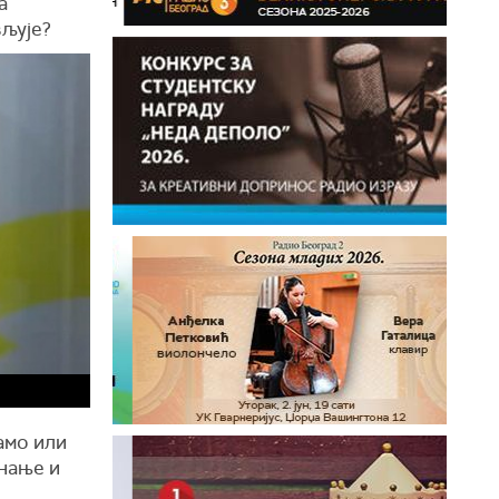
а
вљује?
амо или
нање и