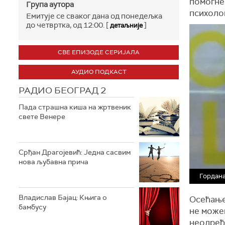
помогне 
Група аутора
психолог
Емитује се сваког дана од понедељка
до четвртка, од 12:00. [
]
детаљније
СВЕ ЕПИЗОДЕ СЕРИЈАЛА
АУДИО ПОДКАСТ
РАДИО БЕОГРАД 2
Пада страшна киша на жртвеник
свете Венере
Срђан Драгојевић: Једна сасвим
нова љубавна прича
Гордан
Владислав Бајац: Књига о
Осећање
бамбусу
не може
неодређе