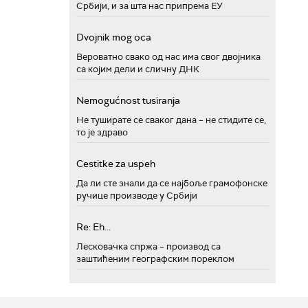
Србији, и за шта нас припрема ЕУ
Dvojnik mog oca
Вероватно свако од нас има свог двојника
са којим дели и сличну ДНК
Nemogućnost tusiranja
Не туширате се сваког дана – не стидите се,
то је здраво
Cestitke za uspeh
Да ли сте знали да се најбоље грамофонске
ручице производе у Србији
Re: Eh...
Лесковачка спржа – производ са
заштићеним географским пореклом