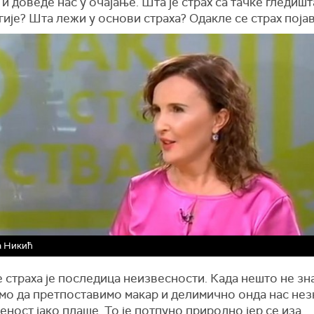
и доведе нас у очајање. Шта је страх са тачке гледишт
ије? Шта лежи у основи страха? Одакле се страх поја
а Никић
 страха је последица неизвесности. Када нешто не зн
мо да претпоставимо макар и делимично онда нас нез
ност јако плаше. То је потпуно природно јер се иза