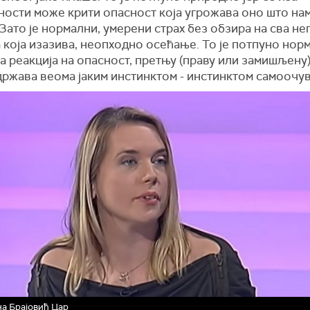
ости може крити опасност која угрожава оно што нам
Зато је нормални, умерени страх без обзира на сва не
која изазива, неопходно осећање. То је потпуно нор
 реакција на опасност, претњу (праву или замишљену) 
држава веома јаким инстинктом - инстинктом самоочу
а Брајовић Цар