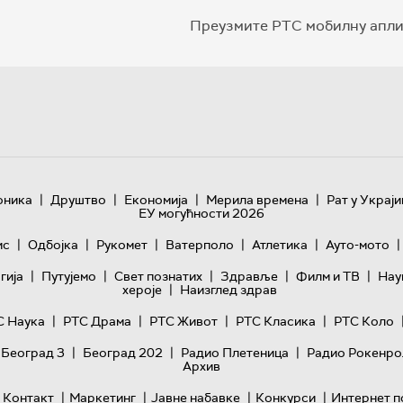
Преузмите РТС мобилну апли
|
|
|
|
оника
Друштво
Економија
Мерила времена
Рат у Украји
ЕУ могућности 2026
|
|
|
|
|
|
ис
Одбојка
Рукомет
Ватерполо
Атлетика
Ауто-мото
|
|
|
|
|
гијa
Путујемо
Свет познатих
Здравље
Филм и ТВ
Нау
|
хероје
Наизглед здрав
|
|
|
|
С Наука
РТС Драма
РТС Живот
РТС Класика
РТС Коло
|
|
|
 Београд 3
Београд 202
Радио Плетеница
Радио Рокенро
Архив
|
|
|
|
Контакт
Маркетинг
Јавне набавке
Конкурси
Интернет п