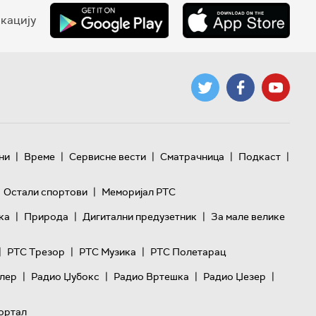
кацију
|
|
|
|
|
ни
Време
Сервисне вести
Сматрачница
Подкаст
|
Остали спортови
Меморијал РТС
|
|
|
ка
Природа
Дигитални предузетник
За мале велике
|
|
|
РТС Трезор
РТС Музика
РТС Полетарац
|
|
|
|
лер
Радио Џубокс
Радио Вртешка
Радио Џезер
ортал