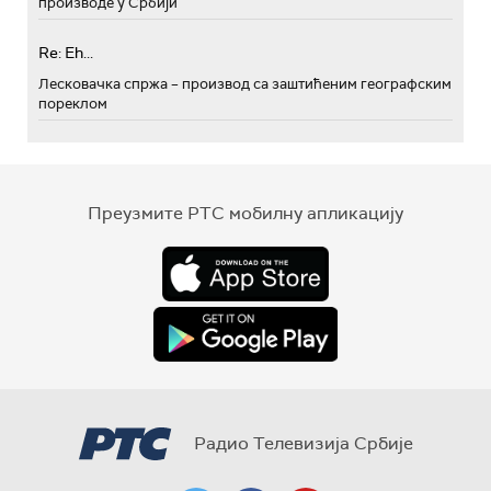
производе у Србији
Re: Eh...
Лесковачка спржа – производ са заштићеним географским
пореклом
Преузмите РТС мобилну апликацију
Радио Телевизија Србије