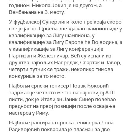
годином. Никола Јокић је на другом, а
Вембањана на 3. месту.
У фудбалској Супер лиги коло пре краја скоро
све је јасно. Црвена звезда као шампион иде у
квалификације за Лигу шампиона, у
квалификације за Лигу Европе ће Војводина, а
у квалификације за Лигу конференције
Партизан и Железничар. Већ су испали из
друштва најбољих Напредак, Спартак и Јавор,
четврти путник се тражи, неколико тимова
конкурише за то место.
Најбољи српски тенисер Новак Ђоковић
задржао је четврто место на најновијој АТП
листи, док је Италијан Јаник Синер повећао
предност на првој позицији после освајања
мастерса у Риму.
Најбоље рангирана српска тенисерка Лола
Радивојевић покварила је пласман за две