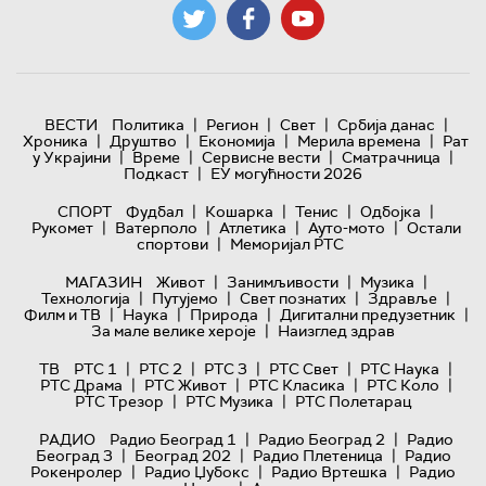
|
|
|
|
ВЕСТИ
Политика
Регион
Свет
Србија данас
|
|
|
|
Хроника
Друштво
Економија
Мерила времена
Рат
|
|
|
|
у Украјини
Време
Сервисне вести
Сматрачница
|
Подкаст
ЕУ могућности 2026
|
|
|
|
СПОРТ
Фудбал
Кошарка
Тенис
Одбојка
|
|
|
|
Рукомет
Ватерполо
Атлетика
Ауто-мото
Остали
|
спортови
Меморијал РТС
|
|
|
МАГАЗИН
Живот
Занимљивости
Музика
|
|
|
|
Технологијa
Путујемо
Свет познатих
Здравље
|
|
|
|
Филм и ТВ
Наука
Природа
Дигитални предузетник
|
За мале велике хероје
Наизглед здрав
|
|
|
|
|
ТВ
РТС 1
РТС 2
РТС 3
РТС Свет
РТС Наука
|
|
|
|
РТС Драма
РТС Живот
РТС Класика
РТС Коло
|
|
РТС Трезор
РТС Музика
РТС Полетарац
|
|
РАДИО
Радио Београд 1
Радио Београд 2
Радио
|
|
|
Београд 3
Београд 202
Радио Плетеница
Радио
|
|
|
Рокенролер
Радио Џубокс
Радио Вртешка
Радио