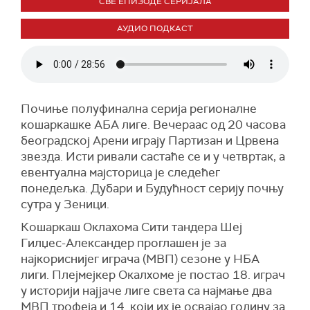
СВЕ ЕПИЗОДЕ СЕРИЈАЛА
АУДИО ПОДКАСТ
Почиње полуфинална серија регионалне
кошаркашке АБА лиге. Вечераас од 20 часова
београдској Арени играју Партизан и Црвена
звезда. Исти ривали састаће се и у четвртак, а
евентуална мајсторица је следећег
понедељка. Дубари и Будућност серију почњу
сутра у Зеници.
Кошаркаш Оклахома Сити тандера Шеј
Гилџес-Александер проглашен је за
најкориснијег играча (МВП) сезоне у НБА
лиги. Плејмејкер Окалхоме је постао 18. играч
у историји најјаче лиге света са најмање два
МВП трофеја и 14. који их је освајао годину за