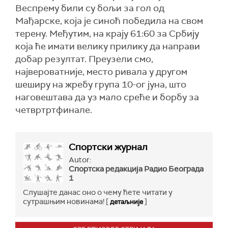
Веспрему били су бољи за гол од
Мађарске, која је синоћ победила на свом
терену. Међутим, на крају 61:60 за Србију
која ће имати велику прилику да направи
добар резултат. Преузели смо,
највероватније, место ривала у другом
шеширу на жребу група 10-ог јуна, што
наговештава да уз мало среће и борбу за
четвртртфинале.
Спортски журнал
Autor:
Спортска редакција Радио Београда
1
Слушајте данас оно о чему ћете читати у
сутрашњим новинама! [
]
детаљније