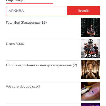
ФИЛМ
РАДИО РОКЕНРОЛЕР
РАДИО ЏУБОКС
Гаел Фај: Жакаранда (16)
РАДИО ВРТЕШКА
РАДИО ЏЕЗЕР
Disco 3000
АРХИВ
Пол Лемерл: Рани византијски хуманизам (2)
We care about disco!!!