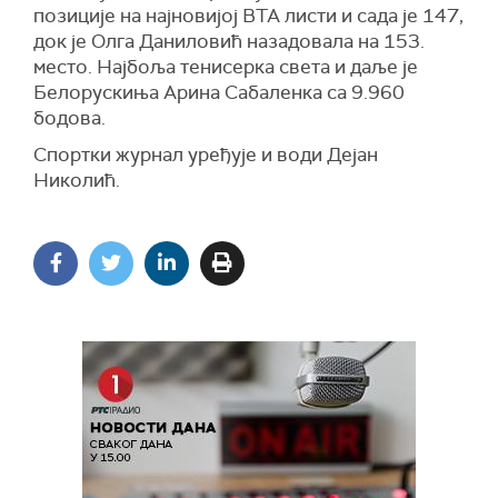
позиције на најновијој ВТА листи и сада је 147,
док је Олга Даниловић назадовала на 153.
место. Најбоља тенисерка света и даље је
Белорускиња Арина Сабаленка са 9.960
бодова.
Спортки журнал уређује и води Дејан
Николић.