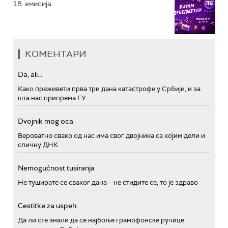
18. емисија
КОМЕНТАРИ
Da, ali...
Како преживети прва три дана катастрофе у Србији, и за
шта нас припрема ЕУ
Dvojnik mog oca
Вероватно свако од нас има свог двојника са којим дели и
сличну ДНК
Nemogućnost tusiranja
Не туширате се сваког дана – не стидите се, то је здраво
Cestitke za uspeh
Да ли сте знали да се најбоље грамофонске ручице