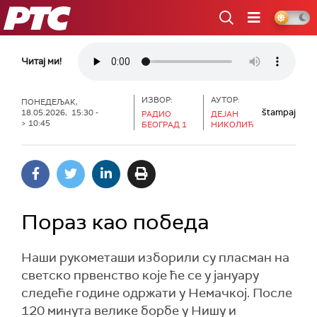
РТС
Читај ми!
ИЗВОР:
АУТОР:
ПОНЕДЕЉАК,
štampaj
18.05.2026, 15:30 -
РАДИО
ДЕЈАН
> 10:45
БЕОГРАД 1
НИКОЛИЋ
Пораз као победа
Наши рукометаши изборили су пласман на
светско првенство које ће се у јануару
следеће године одржати у Немачкој. После
120 минута велике борбе у Нишу и