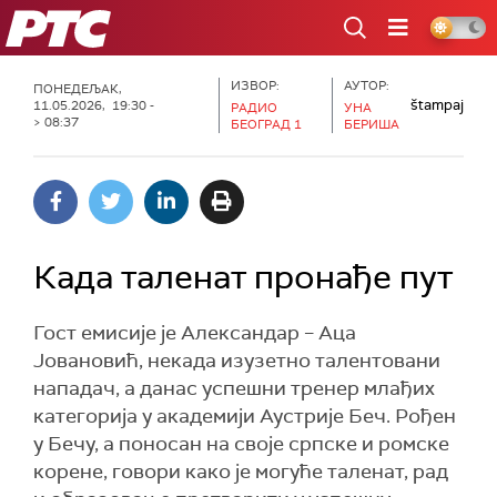
РТС
ИЗВОР:
АУТОР:
ПОНЕДЕЉАК,
štampaj
11.05.2026, 19:30 -
РАДИО
УНА
> 08:37
БЕОГРАД 1
БЕРИША
Када таленат пронађе пут
Гост емисије је Александар – Аца
Јовановић, некада изузетно талентовани
нападач, а данас успешни тренер млађих
категорија у академији Аустрије Беч. Рођен
у Бечу, а поносан на своје српске и ромске
корене, говори како је могуће таленат, рад