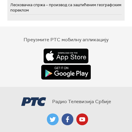
Лесковачка спржа – производ са заштићеним географским
пореклом
Преузмите РТС мобилну апликацију
Радио Телевизија Србије