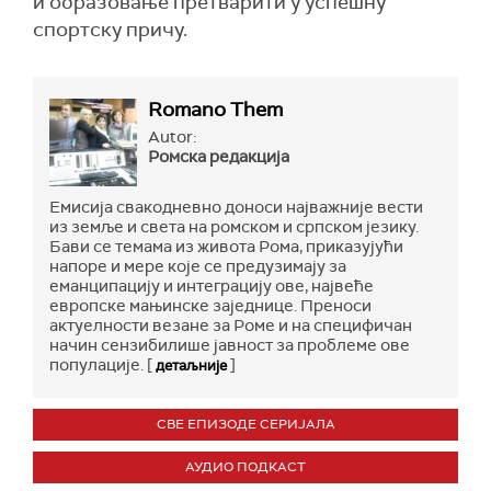
и образовање претварити у успешну
спортску причу.
Romano Them
Autor:
Ромска редакција
Емисија свакодневно доноси најважније вести
из земље и света на ромском и српском језику.
Бави се темама из живота Рома, приказујући
напоре и мере које се предузимају за
еманципацију и интеграцију ове, највеће
европске мањинске заједнице. Преноси
актуелности везане за Роме и на специфичан
начин сензибилише јавност за проблеме ове
популације. [
]
детаљније
СВЕ ЕПИЗОДЕ СЕРИЈАЛА
АУДИО ПОДКАСТ