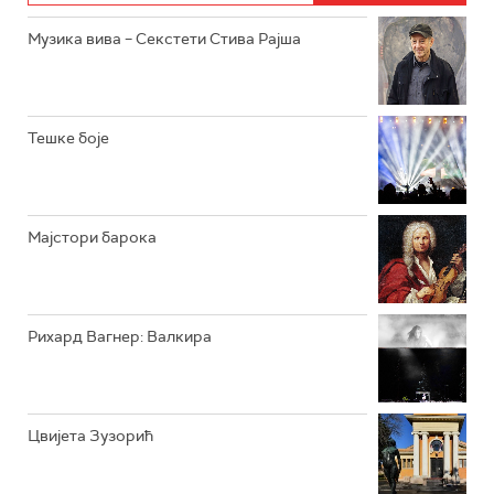
РАДИО ЏУБОКС
Музика вива – Секстети Стива Рајша
РАДИО ВРТЕШКА
РАДИО ЏЕЗЕР
Тешке боје
АРХИВ
Мајстори барока
Рихард Вагнер: Валкира
Цвијета Зузорић