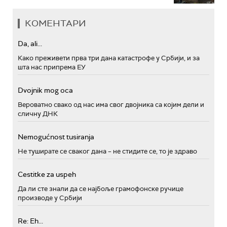
КОМЕНТАРИ
Da, ali...
Како преживети прва три дана катастрофе у Србији, и за
шта нас припрема ЕУ
Dvojnik mog oca
Вероватно свако од нас има свог двојника са којим дели и
сличну ДНК
Nemogućnost tusiranja
Не туширате се сваког дана – не стидите се, то је здраво
Cestitke za uspeh
Да ли сте знали да се најбоље грамофонске ручице
производе у Србији
Re: Eh...