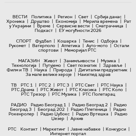
|
|
|
|
ВЕСТИ
Политика
Регион
Свет
Србија данас
|
|
|
|
Хроника
Друштво
Економија
Мерила времена
Рат
|
|
|
|
у Украјини
Време
Сервисне вести
Сматрачница
|
Подкаст
ЕУ могућности 2026
|
|
|
|
СПОРТ
Фудбал
Кошарка
Тенис
Одбојка
|
|
|
|
Рукомет
Ватерполо
Атлетика
Ауто-мото
Остали
|
спортови
Меморијал РТС
|
|
|
МАГАЗИН
Живот
Занимљивости
Музика
|
|
|
|
Технологијa
Путујемо
Свет познатих
Здравље
|
|
|
|
Филм и ТВ
Наука
Природа
Дигитални предузетник
|
За мале велике хероје
Наизглед здрав
|
|
|
|
|
ТВ
РТС 1
РТС 2
РТС 3
РТС Свет
РТС Наука
|
|
|
|
РТС Драма
РТС Живот
РТС Класика
РТС Коло
|
|
РТС Трезор
РТС Музика
РТС Полетарац
|
|
РАДИО
Радио Београд 1
Радио Београд 2
Радио
|
|
|
Београд 3
Београд 202
Радио Плетеница
Радио
|
|
|
Рокенролер
Радио Џубокс
Радио Вртешка
Радио
|
Џезер
Архив
|
|
|
|
РТС
Контакт
Маркетинг
Јавне набавке
Конкурси
Интернет портал