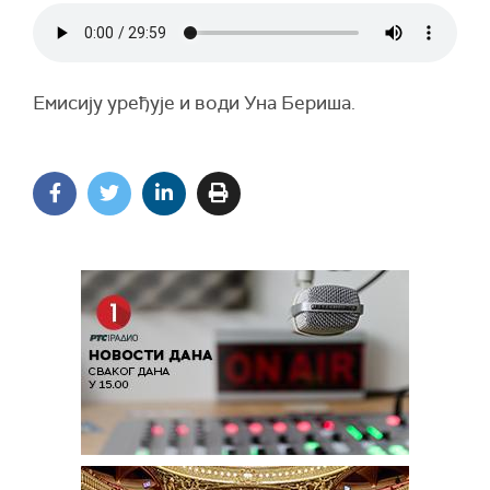
Емисију уређује и води Уна Бериша.