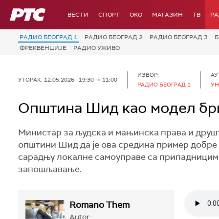
РТС
ВЕСТИ
СПОРТ
OKO
МАГАЗИН
ТВ
Р
РАДИО БЕОГРАД 1
РАДИО БЕОГРАД 2
РАДИО БЕОГРАД 3
Б
ФРЕКВЕНЦИЈЕ
РАДИО УЖИВО
ИЗВОР:
АУ
УТОРАК, 12.05.2026, 19:30 -> 11:00
РАДИО БЕОГРАД 1
УН
Општина Шид као модел бр
Министар за људска и мањинска права и друш
општини Шид да је ова средина пример добре
сарадњу локалне самоуправе са припадницима
запошљавање.
Romano Them
Autor: