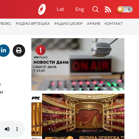
Lat
Eng
УБОКС
РАДИО ВРТЕШКА
РАДИО ЏЕЗЕР
АРХИВ
КОНТАКТ
е
ћи