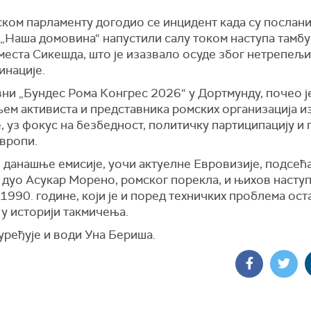
ском парламенту догодио се инцидент када су послан
 „Наша домовина“ напустили салу током наступа тамб
места Сикешда, што је изазвало осуде због нетрепељ
инације.
ни „Бундес Рома Конгрес 2026“ у Дортмунду, почео ј
ем активиста и представника ромских организација и
 уз фокус на безбедност, политичку партиципацију и
Европи.
ј данашње емисије, уочи актуелне Евровизије, подсећ
 дуо Асукар Морено, ромског порекла, и њихов наступ
1990. године, који је и поред техничких проблема ост
у историји такмичења.
уређује и води Уна Бериша.