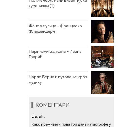
Пол Лемерл: Рани византијски
хуманизам (1)
АРХИВ
Жене у музици – Франциска
Флајшандерл
Пијанизми Балкана – Ивана
Гаврић
Чарлс Берни и путовање кроз
музику
КОМЕНТАРИ
Da, ali...
Како преживети прва три дана катастрофе у