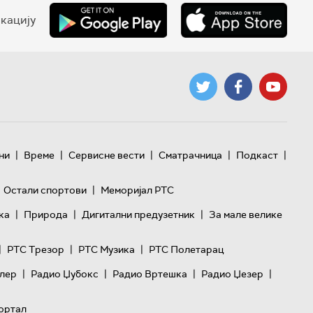
кацију
|
|
|
|
|
ни
Време
Сервисне вести
Сматрачница
Подкаст
|
Остали спортови
Меморијал РТС
|
|
|
ка
Природа
Дигитални предузетник
За мале велике
|
|
|
РТС Трезор
РТС Музика
РТС Полетарац
|
|
|
|
лер
Радио Џубокс
Радио Вртешка
Радио Џезер
ортал