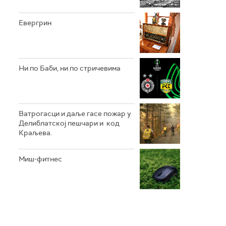
Евергрин
Ни по Баби, ни по стричевима
Ватрогасци и даље гасе пожар у
Делиблатској пешчари и код
Краљева.
Миш-фитнес