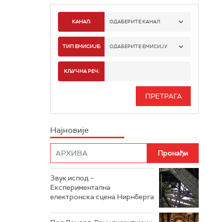
КАНАЛ:
ОДАБЕРИТЕ КАНАЛ
РАДИО БЕОГРАД 1
ТИП ЕМИСИЈЕ:
ОДАБЕРИТЕ ЕМИСИЈУ
РАДИО БЕОГРАД 2
СПОРТ
КЉУЧНА РЕЧ:
РАДИО БЕОГРАД 3
СЕРИЈА
БЕОГРАД 202
ИНФО
Најновије
РАДИО ПЛЕТЕНИЦА
ФИЛМ
РАДИО РОКЕНРОЛЕР
РАДИО ЏУБОКС
Звук испод –
Експериментална
РАДИО ВРТЕШКА
електронска сцена Нирнберга
РАДИО ЏЕЗЕР