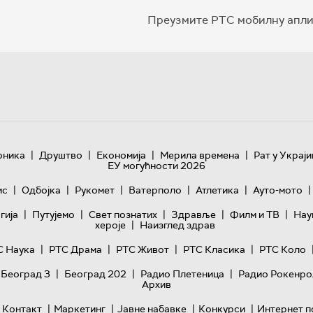
Преузмите РТС мобилну апли
|
|
|
|
оника
Друштво
Економија
Мерила времена
Рат у Украји
ЕУ могућности 2026
|
|
|
|
|
|
ис
Одбојка
Рукомет
Ватерполо
Атлетика
Ауто-мото
|
|
|
|
|
гијa
Путујемо
Свет познатих
Здравље
Филм и ТВ
Нау
|
хероје
Наизглед здрав
|
|
|
|
С Наука
РТС Драма
РТС Живот
РТС Класика
РТС Коло
|
|
|
 Београд 3
Београд 202
Радио Плетеница
Радио Рокенро
Архив
|
|
|
|
Контакт
Маркетинг
Јавне набавке
Конкурси
Интернет п