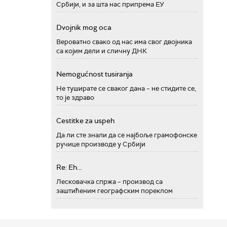
Србији, и за шта нас припрема ЕУ
Dvojnik mog oca
Вероватно свако од нас има свог двојника
са којим дели и сличну ДНК
Nemogućnost tusiranja
Не туширате се сваког дана – не стидите се,
то је здраво
Cestitke za uspeh
Да ли сте знали да се најбоље грамофонске
ручице производе у Србији
Re: Eh...
Лесковачка спржа – производ са
заштићеним географским пореклом