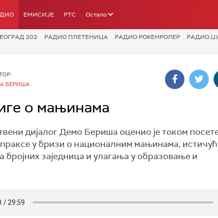
АДИО
ЕМИСИЈЕ
РТС
Остало
ЕОГРАД 202
РАДИО ПЛЕТЕНИЦА
РАДИО РОКЕНРОЛЕР
РАДИО Џ
ТОР:
А БЕРИША
иге о мањинама
твени дијалог Демо Бериша оценио је током посет
 праксе у бризи о националним мањинама, истичу
 бројних заједница и улагања у образовање и