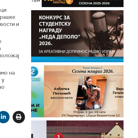
ици
урашке
ивости и
е
з
 положај
амо на
 у
ао