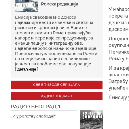
Ромска редакција
У мађар
покрета
Емисија свакодневно доноси
деце из 
најважније вести из земље и света на
ромском и српском језику. Бави се
дискрим
темама из живота Рома, приказујући
напоре и мере које се предузимају за
Дводнев
еманципацију и интеграцију ове,
окупљањ
највеће европске мањинске заједнице.
Немачке,
Преноси актуелности везане за Роме и
Рома у 
на специфичан начин сензибилише
јавност за проблеме ове популације.
И за кра
[
]
детаљније
шпански
Загребу 
СВЕ ЕПИЗОДЕ СЕРИЈАЛА
упамћен 
АУДИО ПОДКАСТ
Емисију 
РАДИО БЕОГРАД 1
,,И у ропству слобода!“