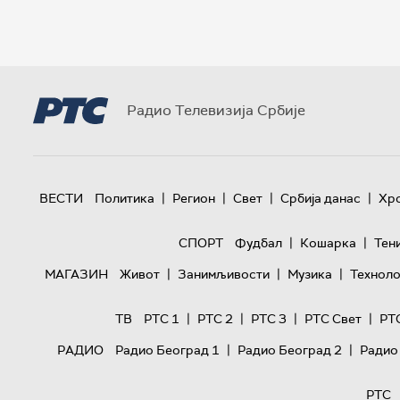
Радио Телевизија Србије
|
|
|
|
ВЕСТИ
Политика
Регион
Свет
Србија данас
Хр
|
|
СПОРТ
Фудбал
Кошарка
Тен
|
|
|
МАГАЗИН
Живот
Занимљивости
Музика
Техноло
|
|
|
|
ТВ
РТС 1
РТС 2
РТС 3
РТС Свет
РТ
|
|
РАДИО
Радио Београд 1
Радио Београд 2
Радио
РТС