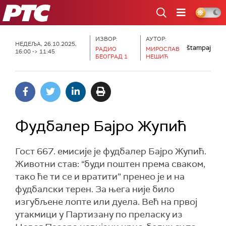
РТС
ИЗВОР:
АУТОР:
НЕДЕЉА, 26.10.2025,
štampaj
РАДИО
МИРОСЛАВ
16:00 -> 11:45
БЕОГРАД 1
НЕШИЋ
Фудбалер Бајро Жупић
Гост 667. емисије је фудбалер Бајро Жупић.
Животни став: “буди поштен према сваком,
тако ће ти се и вратити” пренео је и на
фудбалски терен. За њега није било
изгубљене лопте или дуела. Већ на првој
утакмици у Партизану по преласку из