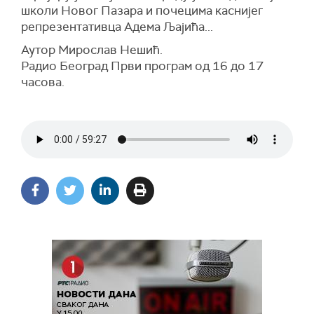
школи Новог Пазара и почецима каснијег
репрезентативца Адема Љајића...
Аутор Мирослав Нешић.
Радио Београд Први програм од 16 до 17
часова.