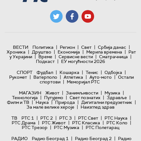
|
|
|
|
ВЕСТИ
Политика
Регион
Свет
Србија данас
|
|
|
|
Хроника
Друштво
Економија
Мерила времена
Рат
|
|
|
|
у Украјини
Време
Сервисне вести
Сматрачница
|
Подкаст
ЕУ могућности 2026
|
|
|
|
СПОРТ
Фудбал
Кошарка
Тенис
Одбојка
|
|
|
|
Рукомет
Ватерполо
Атлетика
Ауто-мото
Остали
|
спортови
Меморијал РТС
|
|
|
МАГАЗИН
Живот
Занимљивости
Музика
|
|
|
|
Технологијa
Путујемо
Свет познатих
Здравље
|
|
|
|
Филм и ТВ
Наука
Природа
Дигитални предузетник
|
За мале велике хероје
Наизглед здрав
|
|
|
|
|
ТВ
РТС 1
РТС 2
РТС 3
РТС Свет
РТС Наука
|
|
|
|
РТС Драма
РТС Живот
РТС Класика
РТС Коло
|
|
РТС Трезор
РТС Музика
РТС Полетарац
|
|
РАДИО
Радио Београд 1
Радио Београд 2
Радио