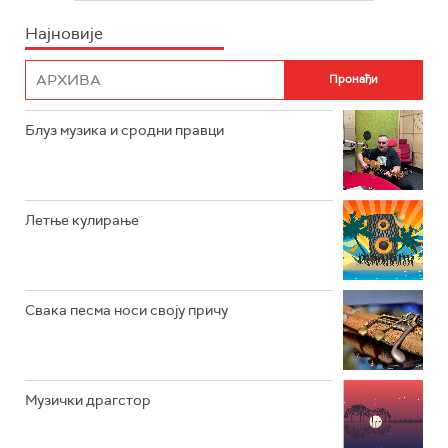
Најновије
РАДИО ПЛЕТЕНИЦА
ФИЛМ
РАДИО РОКЕНРОЛЕР
РАДИО ЏУБОКС
Блуз музика и сродни правци
РАДИО ВРТЕШКА
РАДИО ЏЕЗЕР
Летње кулирање
АРХИВ
Свака песма носи своју причу
Музички драгстор