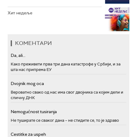
Хит недеље
КОМЕНТАРИ
Da, ali...
Како преживети прва три дана катастрофе у Србији, и за
шта нас припрема ЕУ
Dvojnik mog oca
Вероватно свако од нас има свог двојника са којим дели и
сличну ДНК
Nemogućnost tusiranja
Не туширате се сваког дана – не стидите се, то је здраво
Cestitke za uspeh