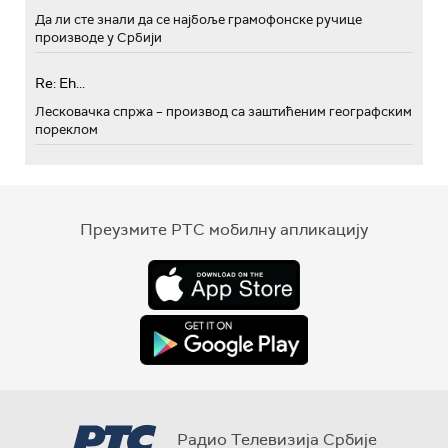
Да ли сте знали да се најбоље грамофонске ручице
производе у Србији
Re: Eh...
Лесковачка спржа – производ са заштићеним географским
пореклом
Преузмите РТС мобилну апликацију
Радио Телевизија Србије