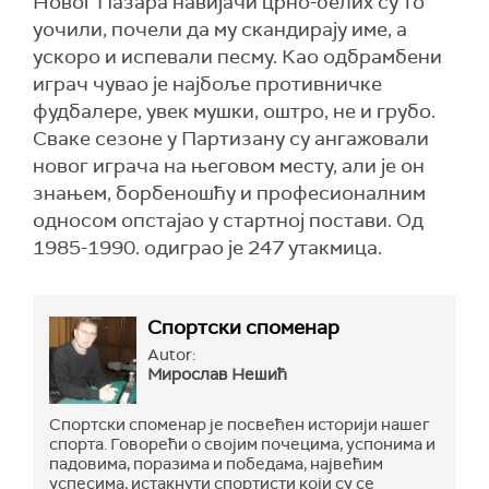
Новог Пазара навијачи црно-белих су то
уочили, почели да му скандирају име, а
ускоро и испевали песму. Као одбрамбени
играч чувао је најбоље противничке
фудбалере, увек мушки, оштро, не и грубо.
Сваке сезоне у Партизану су ангажовали
новог играча на његовом месту, али је он
знањем, борбеношћу и професионалним
односом опстајао у стартној постави. Од
1985-1990. одиграо је 247 утакмица.
Спортски споменар
Autor:
Мирослав Нешић
Спортски споменар је посвећен историји нашег
спорта. Говорећи о својим почецима, успонима и
падовима, поразима и победама, највећим
успесима, истакнути спортисти који су се