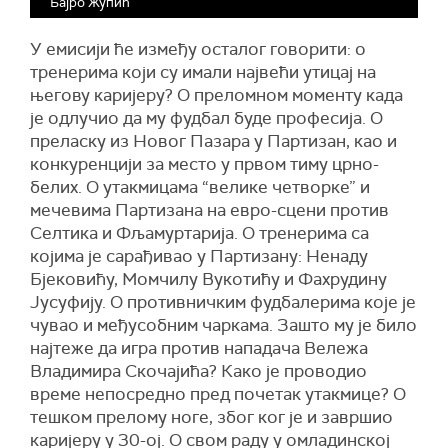
Бајро Жупић
У емисији ће између осталог говорити: о
тренерима који су имали највећи утицај на
његову каријеру? О преломном моменту када
је одлучио да му фудбал буде професија. О
преласку из Новог Пазара у Партизан, као и
конкуренцији за место у првом тиму црно-
белих. О утакмицама “велике четворке” и
мечевима Партизана на евро-сцени против
Селтика и Фљамуртарија. О тренерима са
којима је сарађивао у Партизану: Ненаду
Бјековићу, Момчилу Вукотићу и Фахрудину
Јусуфију. О противничким фудбалерима које је
чувао и међусобним чаркама. Зашто му је било
најтеже да игра против нападача Вележа
Владимира Скочајића? Како је проводио
време непосредно пред почетак утакмице? О
тешком прелому ноге, због ког је и завршио
каријеру у 30-ој. О свом раду у омладинској