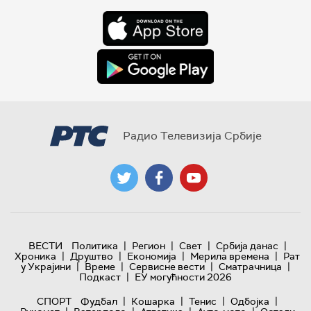
Радио Телевизија Србије
|
|
|
|
ВЕСТИ
Политика
Регион
Свет
Србија данас
|
|
|
|
Хроника
Друштво
Економија
Мерила времена
Рат
|
|
|
|
у Украјини
Време
Сервисне вести
Сматрачница
|
Подкаст
ЕУ могућности 2026
|
|
|
|
СПОРТ
Фудбал
Кошарка
Тенис
Одбојка