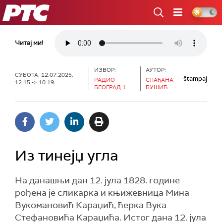
РТС
Читај ми!
ИЗВОР:
АУТОР:
СУБОТА, 12.07.2025,
štampaj
РАДИО
СЛАЂАНА
12:15 -> 10:19
БЕОГРАД 1
БУШИЋ
Из тинејџ угла
На данашњи дан 12. јула 1828. године
рођена је сликарка и књижевница Мина
Вукомановић Караџић, ћерка Вука
Стефановића Караџића. Истог дана 12. јула