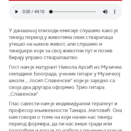
У данашњој епизоди емисије слушамо како је
тинејџ период у животима ових стваралаца
утицао на њихов живот, али слушамо и
тинејџере који за свој животни пут и позив
бирају управо стваралаштво.
Гост нам је матурант Никола Арсић из Музичке
омладине Београда, ученик гитаре у Музичкој
школи „ Јосип Славенски“ који је заједно са
своја два другара оформио Трио гитара
„Славенски“.
Глас савести нам је индивидуални терапеут и
професор књижевности Тамара Јевтовић. Она
нам говори о томе на који начин нас тинејџ
период формира, да ли нас више гради или
разграђује и која је то најбоља реченица коју је