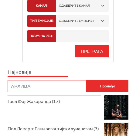
КАНАЛ:
ОДАБЕРИТЕ КАНАЛ
РАДИО БЕОГРАД 1
ТИП ЕМИСИЈЕ:
ОДАБЕРИТЕ ЕМИСИЈУ
РАДИО БЕОГРАД 2
СПОРТ
КЉУЧНА РЕЧ:
РАДИО БЕОГРАД 3
СЕРИЈА
БЕОГРАД 202
ИНФО
Најновије
РАДИО ПЛЕТЕНИЦА
ФИЛМ
РАДИО РОКЕНРОЛЕР
РАДИО ЏУБОКС
Гаел Фај: Жакаранда (17)
РАДИО ВРТЕШКА
РАДИО ЏЕЗЕР
Пол Лемерл: Рани византијски хуманизам (3)