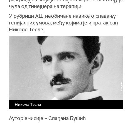
чула од тинејџера на терапији.
У рубрици АШ необичане навике о спавању
генијалних умова, међу којима је и кратак сан
Николе Тесле.
Никола Тесла
Аутор емисије – Слађана Бушић