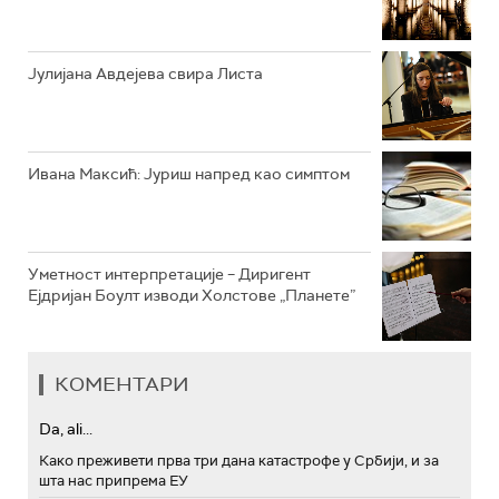
АРХИВ
Јулијана Авдејева свира Листа
Ивана Максић: Јуриш напред као симптом
Уметност интерпретације – Диригент
Ејдријан Боулт изводи Холстове „Планете”
КОМЕНТАРИ
Da, ali...
Како преживети прва три дана катастрофе у Србији, и за
шта нас припрема ЕУ