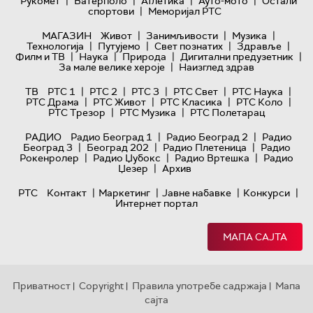
|
|
|
|
Рукомет
Ватерполо
Атлетика
Ауто-мото
Остали
|
спортови
Меморијал РТС
|
|
|
МАГАЗИН
Живот
Занимљивости
Музика
|
|
|
|
Технологијa
Путујемо
Свет познатих
Здравље
|
|
|
|
Филм и ТВ
Наука
Природа
Дигитални предузетник
|
За мале велике хероје
Наизглед здрав
|
|
|
|
|
ТВ
РТС 1
РТС 2
РТС 3
РТС Свет
РТС Наука
|
|
|
|
РТС Драма
РТС Живот
РТС Класика
РТС Коло
|
|
РТС Трезор
РТС Музика
РТС Полетарац
|
|
РАДИО
Радио Београд 1
Радио Београд 2
Радио
|
|
|
Београд 3
Београд 202
Радио Плетеница
Радио
|
|
|
Рокенролер
Радио Џубокс
Радио Вртешка
Радио
|
Џезер
Архив
|
|
|
|
РТС
Контакт
Маркетинг
Јавне набавке
Конкурси
Интернет портал
МАПА САЈТА
Приватност
Copyright
Правила употребе садржаја
Мапа
|
|
|
сајта