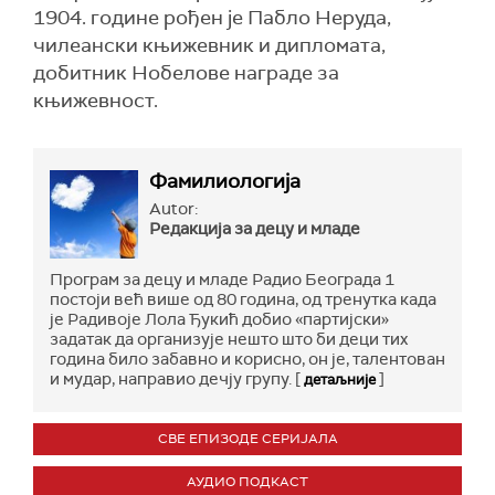
1904. године рођен је Пабло Неруда,
чилеански књижевник и дипломата,
добитник Нобелове награде за
књижевност.
Фамилиологија
Autor:
Редакција за децу и младе
Програм за децу и младе Радио Београда 1
постоји већ више од 80 година, од тренутка када
је Радивоје Лола Ђукић добио «партијски»
задатак да организује нешто што би деци тих
година било забавно и корисно, он је, талентован
и мудар, направио дечју групу. [
]
детаљније
СВЕ ЕПИЗОДЕ СЕРИЈАЛА
АУДИО ПОДКАСТ