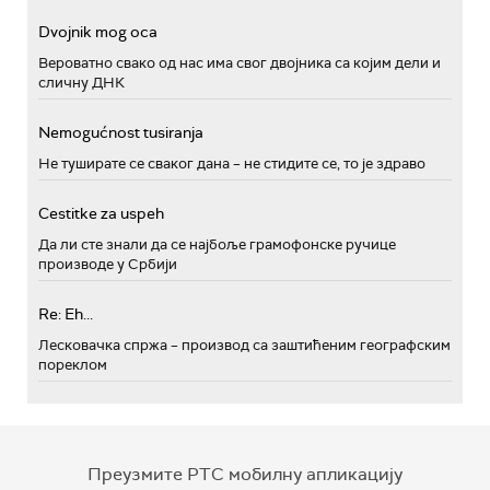
Dvojnik mog oca
Вероватно свако од нас има свог двојника са којим дели и
сличну ДНК
Nemogućnost tusiranja
Не туширате се сваког дана – не стидите се, то је здраво
Cestitke za uspeh
Да ли сте знали да се најбоље грамофонске ручице
производе у Србији
Re: Eh...
Лесковачка спржа – производ са заштићеним географским
пореклом
Преузмите РТС мобилну апликацију