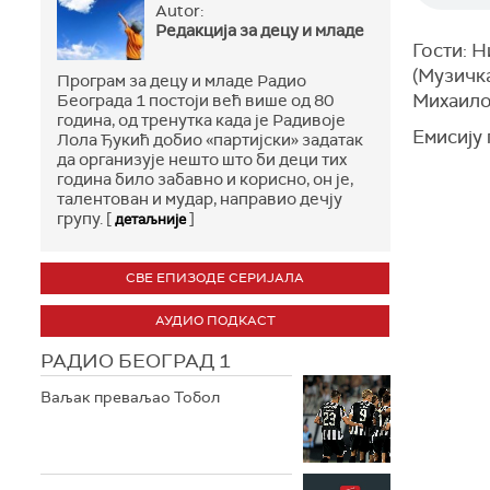
Autor:
Редакција за децу и младе
Гости: 
(Музичк
Програм за децу и младе Радио
Михаило
Београда 1 постоји већ више од 80
година, од тренутка када је Радивоје
Емисију 
Лола Ђукић добио «партијски» задатак
да организује нешто што би деци тих
година било забавно и корисно, он је,
талентован и мудар, направио дечју
групу. [
]
детаљније
СВЕ ЕПИЗОДЕ СЕРИЈАЛА
АУДИО ПОДКАСТ
РАДИО БЕОГРАД 1
Ваљак преваљао Тобол