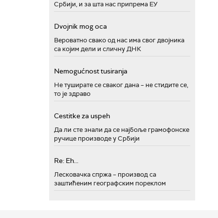
Србији, и за шта нас припрема ЕУ
Dvojnik mog oca
Вероватно свако од нас има свог двојника
са којим дели и сличну ДНК
Nemogućnost tusiranja
Не туширате се сваког дана – не стидите се,
то је здраво
Cestitke za uspeh
Да ли сте знали да се најбоље грамофонске
ручице производе у Србији
Re: Eh...
Лесковачка спржа – производ са
заштићеним географским пореклом