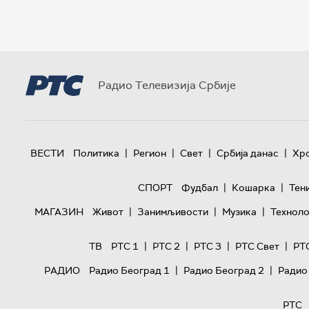
Радио Телевизија Србије
|
|
|
|
ВЕСТИ
Политика
Регион
Свет
Србија данас
Хр
|
|
СПОРТ
Фудбал
Кошарка
Тен
|
|
|
МАГАЗИН
Живот
Занимљивости
Музика
Техноло
|
|
|
|
ТВ
РТС 1
РТС 2
РТС 3
РТС Свет
РТ
|
|
РАДИО
Радио Београд 1
Радио Београд 2
Радио
РТС