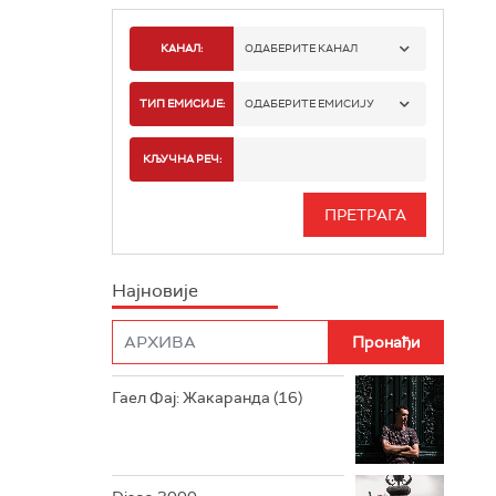
КАНАЛ:
ОДАБЕРИТЕ КАНАЛ
РАДИО БЕОГРАД 1
ТИП ЕМИСИЈЕ:
ОДАБЕРИТЕ ЕМИСИЈУ
РАДИО БЕОГРАД 2
СПОРТ
КЉУЧНА РЕЧ:
РАДИО БЕОГРАД 3
СЕРИЈА
БЕОГРАД 202
ИНФО
Најновије
РАДИО ПЛЕТЕНИЦА
ФИЛМ
РАДИО РОКЕНРОЛЕР
РАДИО ЏУБОКС
Гаел Фај: Жакаранда (16)
РАДИО ВРТЕШКА
РАДИО ЏЕЗЕР