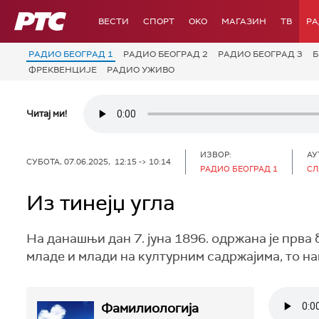
РТС
ВЕСТИ
СПОРТ
OKO
МАГАЗИН
ТВ
Р
РАДИО БЕОГРАД 1
РАДИО БЕОГРАД 2
РАДИО БЕОГРАД 3
Б
ФРЕКВЕНЦИЈЕ
РАДИО УЖИВО
Читај ми!
ИЗВОР:
АУ
СУБОТА, 07.06.2025, 12:15 -> 10:14
РАДИО БЕОГРАД 1
СЛ
Из тинејџ угла
На данашњи дан 7. јуна 1896. одржана је прва
младе и млади на културним садржајима, то на
Фамилиологија