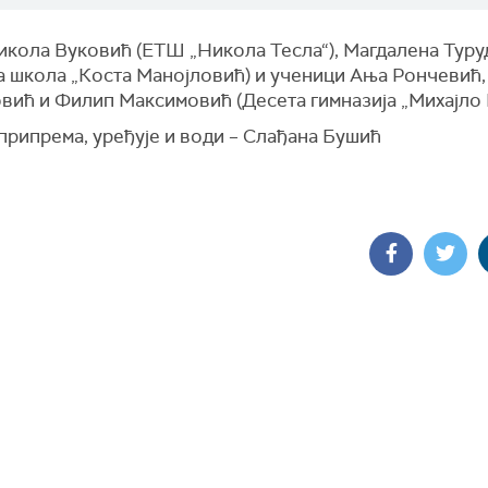
Никола Вуковић (ЕТШ „Никола Тесла“), Магдалена Туру
а школа „Коста Манојловић) и ученици Ања Рончевић,
вић и Филип Максимовић (Десета гимназија „Михајло 
припрема, уређује и води – Слађана Бушић