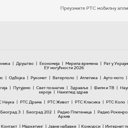
Преузмите РТС мобилну апли
|
|
|
|
оника
Друштво
Економија
Мерила времена
Рат у Украји
ЕУ могућности 2026
|
|
|
|
|
|
ис
Одбојка
Рукомет
Ватерполо
Атлетика
Ауто-мото
|
|
|
|
|
гијa
Путујемо
Свет познатих
Здравље
Филм и ТВ
Нау
|
хероје
Наизглед здрав
|
|
|
|
С Наука
РТС Драма
РТС Живот
РТС Класика
РТС Коло
|
|
|
 Београд 3
Београд 202
Радио Плетеница
Радио Рокенро
Архив
|
|
|
|
Контакт
Маркетинг
Јавне набавке
Конкурси
Интернет п