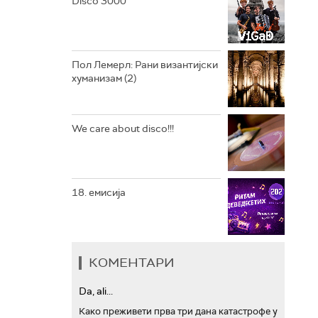
Disco 3000
АРХИВ
Пол Лемерл: Рани византијски
хуманизам (2)
We care about disco!!!
18. емисија
КОМЕНТАРИ
Da, ali...
Како преживети прва три дана катастрофе у