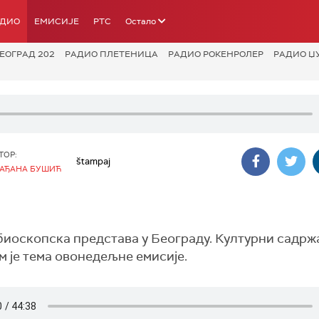
АДИО
ЕМИСИЈЕ
РТС
Остало
ЕОГРАД 202
РАДИО ПЛЕТЕНИЦА
РАДИО РОКЕНРОЛЕР
РАДИО Џ
ТОР:
štampaj
АЂАНА БУШИЋ
 биоскопска представа у Београду. Културни садржа
м је тема овонедељне емисије.