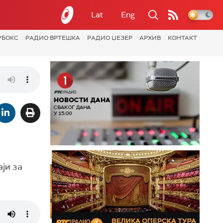
Lat
Eng
УБОКС
РАДИО ВРТЕШКА
РАДИО ЏЕЗЕР
АРХИВ
КОНТАКТ
ји за