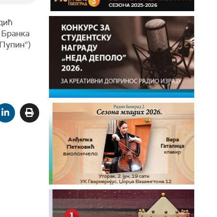
дић
 Бранка
Пупин“)