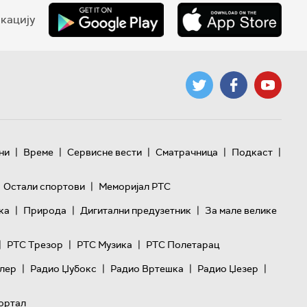
кацију
|
|
|
|
|
ни
Време
Сервисне вести
Сматрачница
Подкаст
|
Остали спортови
Меморијал РТС
|
|
|
ка
Природа
Дигитални предузетник
За мале велике
|
|
|
РТС Трезор
РТС Музика
РТС Полетарац
|
|
|
|
лер
Радио Џубокс
Радио Вртешка
Радио Џезер
ортал