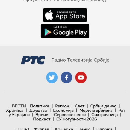
Радио Телевизија Србије
|
|
|
|
ВЕСТИ
Политика
Регион
Свет
Србија данас
|
|
|
|
Хроника
Друштво
Економија
Мерила времена
Рат
|
|
|
|
у Украјини
Време
Сервисне вести
Сматрачница
|
Подкаст
ЕУ могућности 2026
|
|
|
|
СПОРТ
Фудбал
Кошарка
Тенис
Одбојка