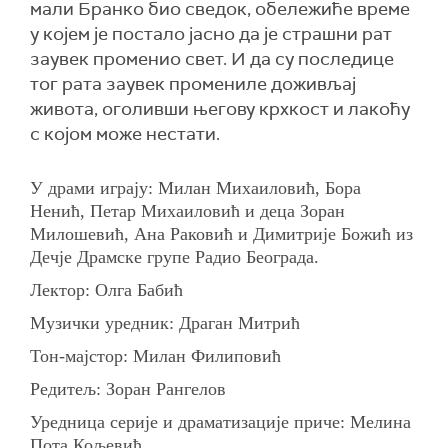
мали Бранко био сведок, обележиће време
у којем је постало јасно да је страшни рат
заувек променио свет. И да су последице
тог рата заувек промениле доживљај
живота, оголивши његову крхкост и лакоћу
с којом може нестати.
У драми играју: Милан Михаиловић, Бора
Ненић, Петар Михаиловић и деца Зоран
Милошевић, Ана Раковић и Димитрије Божић из
Дечје Драмске групе Радио Београда.
Лектор: Олга Бабић
Музички уредник: Драган Митрић
Тон-мајстор: Милан Филиповић
Редитељ: Зоран Рангелов
Уредница серије и драматизације приче: Мелина
Пота Кољевић