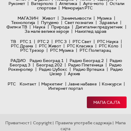
|
|
|
|
Рукомет
Ватерполо
Атлетика
Ауто-мото
Остали
|
спортови
Меморијал РТС
|
|
|
МАГАЗИН
Живот
Занимљивости
Музика
|
|
|
|
Технологијa
Путујемо
Свет познатих
Здравље
|
|
|
|
Филм и ТВ
Наука
Природа
Дигитални предузетник
|
За мале велике хероје
Наизглед здрав
|
|
|
|
|
ТВ
РТС 1
РТС 2
РТС 3
РТС Свет
РТС Наука
|
|
|
|
РТС Драма
РТС Живот
РТС Класика
РТС Коло
|
|
РТС Трезор
РТС Музика
РТС Полетарац
|
|
РАДИО
Радио Београд 1
Радио Београд 2
Радио
|
|
|
Београд 3
Београд 202
Радио Плетеница
Радио
|
|
|
Рокенролер
Радио Џубокс
Радио Вртешка
Радио
|
Џезер
Архив
|
|
|
|
РТС
Контакт
Маркетинг
Јавне набавке
Конкурси
Интернет портал
МАПА САЈТА
Приватност
Copyright
Правила употребе садржаја
Мапа
|
|
|
сајта