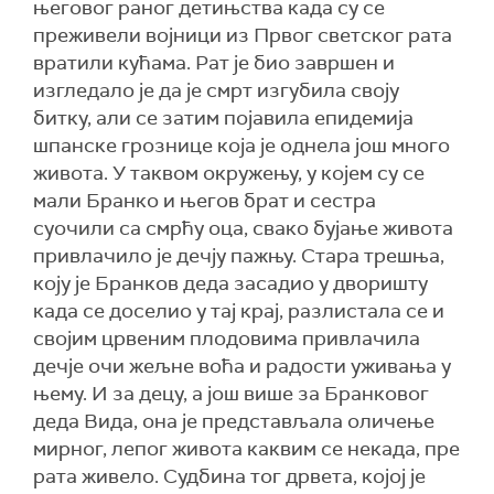
његовог раног детињства када су се
преживели војници из Првог светског рата
вратили кућама. Рат је био завршен и
изгледало је да је смрт изгубила своју
битку, али се затим појавила епидемија
шпанске грознице која је однела још много
живота. У таквом окружењу, у којем су се
мали Бранко и његов брат и сестра
суочили са смрћу оца, свако бујање живота
привлачило је дечју пажњу. Стара трешња,
коју је Бранков деда засадио у дворишту
када се доселио у тај крај, разлистала се и
својим црвеним плодовима привлачила
дечје очи жељне воћа и радости уживања у
њему. И за децу, а још више за Бранковог
деда Вида, она је представљала оличење
мирног, лепог живота каквим се некада, пре
рата живело. Судбина тог дрвета, којој је