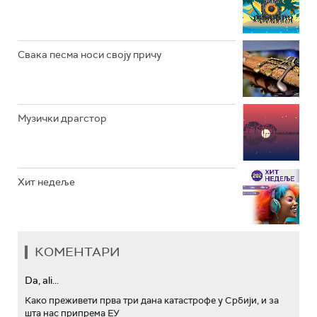
АРХИВ
Свака песма носи своју причу
Музички драгстор
Хит недеље
КОМЕНТАРИ
Da, ali...
Како преживети прва три дана катастрофе у Србији, и за
шта нас припрема ЕУ