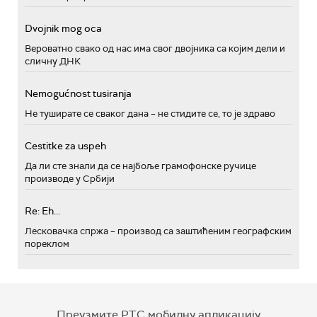
Dvojnik mog oca
Вероватно свако од нас има свог двојника са којим дели и
сличну ДНК
Nemogućnost tusiranja
Не туширате се сваког дана – не стидите се, то је здраво
Cestitke za uspeh
Да ли сте знали да се најбоље грамофонске ручице
производе у Србији
Re: Eh...
Лесковачка спржа – производ са заштићеним географским
пореклом
Преузмите РТС мобилну апликацију