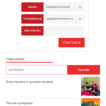
КАНАЛ:
ОДАБЕРИТЕ КАНАЛ
РАДИО БЕОГРАД 1
ТИП ЕМИСИЈЕ:
ОДАБЕРИТЕ ЕМИСИЈУ
РАДИО БЕОГРАД 2
СПОРТ
КЉУЧНА РЕЧ:
РАДИО БЕОГРАД 3
СЕРИЈА
БЕОГРАД 202
ИНФО
Најновије
РАДИО ПЛЕТЕНИЦА
ФИЛМ
РАДИО РОКЕНРОЛЕР
РАДИО ЏУБОКС
Блуз музика и сродни правци
РАДИО ВРТЕШКА
РАДИО ЏЕЗЕР
Летње кулирање