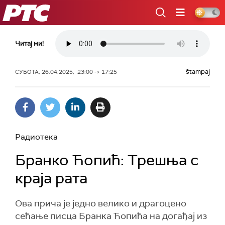
РТС
Читај ми!
štampaj
СУБОТА, 26.04.2025, 23:00 -> 17:25
Радиотека
Бранко Ћопић: Трешња с
краја рата
Ова прича је једно велико и драгоцено
сећање писца Бранка Ћопића на догађај из