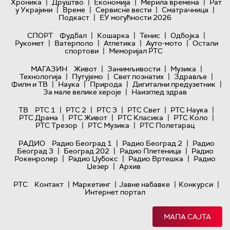
|
|
|
|
Хроника
Друштво
Економија
Мерила времена
Рат
|
|
|
|
у Украјини
Време
Сервисне вести
Сматрачница
|
Подкаст
ЕУ могућности 2026
|
|
|
|
СПОРТ
Фудбал
Кошарка
Тенис
Одбојка
|
|
|
|
Рукомет
Ватерполо
Атлетика
Ауто-мото
Остали
|
спортови
Меморијал РТС
|
|
|
МАГАЗИН
Живот
Занимљивости
Музика
|
|
|
|
Технологијa
Путујемо
Свет познатих
Здравље
|
|
|
|
Филм и ТВ
Наука
Природа
Дигитални предузетник
|
За мале велике хероје
Наизглед здрав
|
|
|
|
|
ТВ
РТС 1
РТС 2
РТС 3
РТС Свет
РТС Наука
|
|
|
|
РТС Драма
РТС Живот
РТС Класика
РТС Коло
|
|
РТС Трезор
РТС Музика
РТС Полетарац
|
|
РАДИО
Радио Београд 1
Радио Београд 2
Радио
|
|
|
Београд 3
Београд 202
Радио Плетеница
Радио
|
|
|
Рокенролер
Радио Џубокс
Радио Вртешка
Радио
|
Џезер
Архив
|
|
|
|
РТС
Контакт
Маркетинг
Јавне набавке
Конкурси
Интернет портал
МАПА САЈТА