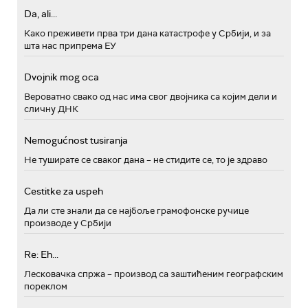
Da, ali...
Како преживети прва три дана катастрофе у Србији, и за
шта нас припрема ЕУ
Dvojnik mog oca
Вероватно свако од нас има свог двојника са којим дели и
сличну ДНК
Nemogućnost tusiranja
Не туширате се сваког дана – не стидите се, то је здраво
Cestitke za uspeh
Да ли сте знали да се најбоље грамофонске ручице
производе у Србији
Re: Eh...
Лесковачка спржа – производ са заштићеним географским
пореклом