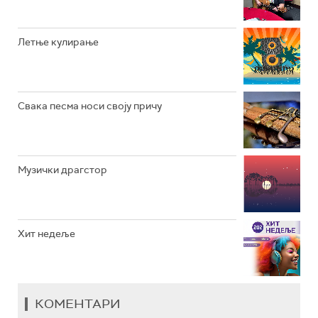
РАДИО ВРТЕШКА
РАДИО ЏЕЗЕР
Летње кулирање
АРХИВ
Свака песма носи своју причу
Музички драгстор
Хит недеље
КОМЕНТАРИ