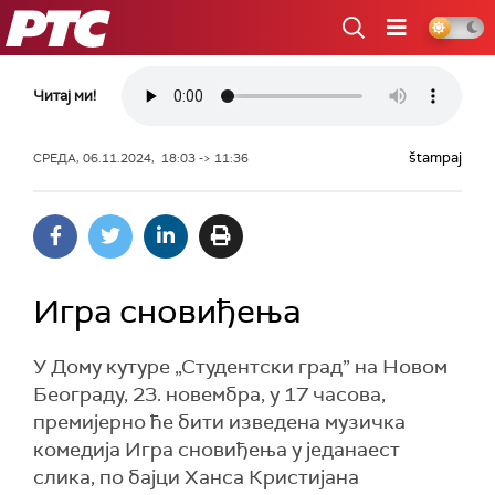
РТС
Читај ми!
štampaj
СРЕДА, 06.11.2024, 18:03 -> 11:36
Игра сновиђења
У Дому кутуре „Студентски град” на Новом
Београду, 23. новембра, у 17 часова,
премијерно ће бити изведена музичка
комедија Игра сновиђења у једанаест
слика, по бајци Ханса Кристијана