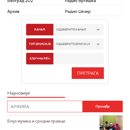
Београд 202
Радио Вртешка
Архив
Радио Џезер
КАНАЛ:
ОДАБЕРИТЕ КАНАЛ
РАДИО БЕОГРАД 1
ТИП ЕМИСИЈЕ:
ОДАБЕРИТЕ ЕМИСИЈУ
РАДИО БЕОГРАД 2
СПОРТ
КЉУЧНА РЕЧ:
РАДИО БЕОГРАД 3
СЕРИЈА
БЕОГРАД 202
ИНФО
Најновије
РАДИО ПЛЕТЕНИЦА
ФИЛМ
РАДИО РОКЕНРОЛЕР
РАДИО ЏУБОКС
Блуз музика и сродни правци