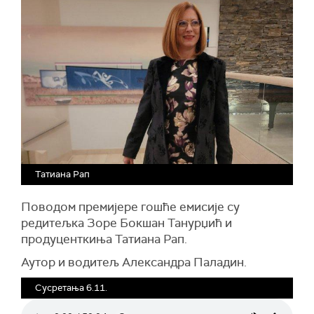
Татиана Рап
Поводом премијере гошће емисије су
редитељка Зоре Бокшан Танурџић и
продуценткиња Татиана Рап.
Аутор и водитељ Александра Паладин.
Сусретања 6.11.