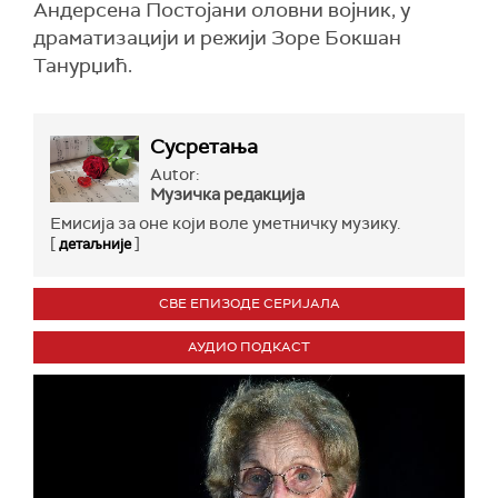
Андерсена Постојани оловни војник, у
драматизацији и режији Зоре Бокшан
Танурџић.
Сусретања
Autor:
Музичка редакција
Емисија за оне који воле уметничку музику.
[
]
детаљније
СВЕ ЕПИЗОДЕ СЕРИЈАЛА
АУДИО ПОДКАСТ