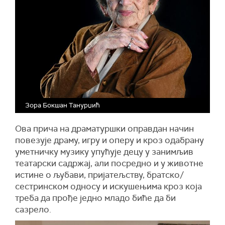
Зора Бокшан Танурџић
Ова прича на драматуршки оправдан начин
повезује драму, игру и оперу и кроз одабрану
уметничку музику упућује децу у занимљив
театарски садржај, али посредно и у животне
истине о љубави, пријатељству, братско/
сестринском односу и искушењима кроз која
треба да прође једно младо биће да би
сазрело.