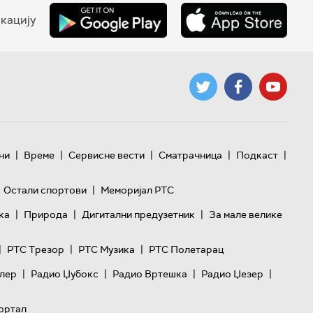
кацију
|
|
|
|
|
ни
Време
Сервисне вести
Сматрачница
Подкаст
|
Остали спортови
Меморијал РТС
|
|
|
ка
Природа
Дигитални предузетник
За мале велике
|
|
|
РТС Трезор
РТС Музика
РТС Полетарац
|
|
|
|
лер
Радио Џубокс
Радио Вртешка
Радио Џезер
ортал