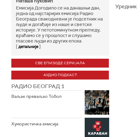
Наташа Ћуковић
Уредник
Емисија Догодило се на данашњи дан,
једна од најстаријих емисија Радио
Београда свакодневни је подсетник на
људе и догађаје из наше и светске
историје. У петотоминутном прегледу,
враћамо се у прошлост и слушамо
гласове људи из других епоха.
[
]
детаљније
СВЕ ЕПИЗОДЕ СЕРИЈАЛА
АУДИО ПОДКАСТ
РАДИО БЕОГРАД 1
Ваљак преваљао Тобол
Хумористичка емисија