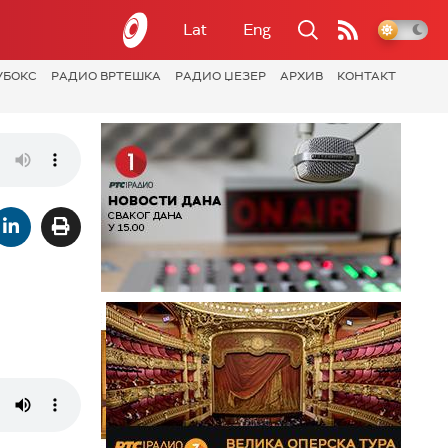
Lat
Eng
УБОКС
РАДИО ВРТЕШКА
РАДИО ЏЕЗЕР
АРХИВ
КОНТАКТ