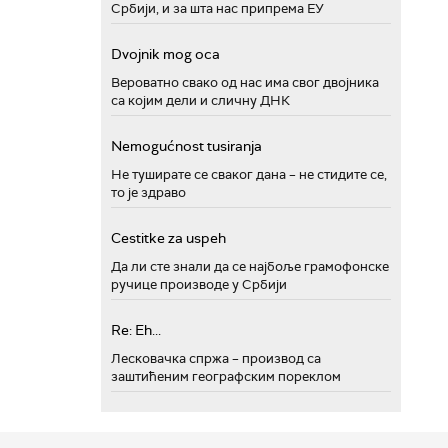
Србији, и за шта нас припрема ЕУ
Dvojnik mog oca
Вероватно свако од нас има свог двојника
са којим дели и сличну ДНК
Nemogućnost tusiranja
Не туширате се сваког дана – не стидите се,
то је здраво
Cestitke za uspeh
Да ли сте знали да се најбоље грамофонске
ручице производе у Србији
Re: Eh...
Лесковачка спржа – производ са
заштићеним географским пореклом