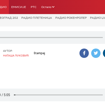
АДИО
ЕМИСИЈЕ
РТС
Остало
ЕОГРАД 202
РАДИО ПЛЕТЕНИЦА
РАДИО РОКЕНРОЛЕР
РАДИО Џ
АУТОР:
štampaj
НАТАША ЋУКОВИЋ