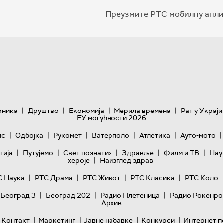
Преузмите РТС мобилну апли
|
|
|
|
оника
Друштво
Економија
Мерила времена
Рат у Украји
ЕУ могућности 2026
|
|
|
|
|
|
ис
Одбојка
Рукомет
Ватерполо
Атлетика
Ауто-мото
|
|
|
|
|
гијa
Путујемо
Свет познатих
Здравље
Филм и ТВ
Нау
|
хероје
Наизглед здрав
|
|
|
|
С Наука
РТС Драма
РТС Живот
РТС Класика
РТС Коло
|
|
|
 Београд 3
Београд 202
Радио Плетеница
Радио Рокенро
Архив
|
|
|
|
Контакт
Маркетинг
Јавне набавке
Конкурси
Интернет п