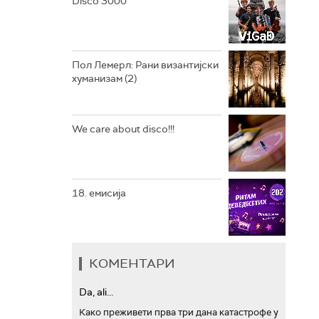
Disco 3000
АРХИВ
Пол Лемерл: Рани византијски
хуманизам (2)
We care about disco!!!
18. емисија
КОМЕНТАРИ
Da, ali...
Како преживети прва три дана катастрофе у