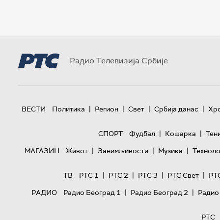
Радио Телевизија Србије
|
|
|
|
ВЕСТИ
Политика
Регион
Свет
Србија данас
Хр
|
|
СПОРТ
Фудбал
Кошарка
Тен
|
|
|
МАГАЗИН
Живот
Занимљивости
Музика
Техноло
|
|
|
|
ТВ
РТС 1
РТС 2
РТС 3
РТС Свет
РТ
|
|
РАДИО
Радио Београд 1
Радио Београд 2
Радио
РТС