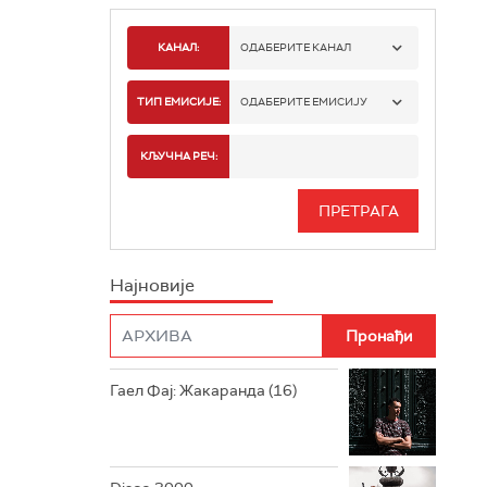
КАНАЛ:
ОДАБЕРИТЕ КАНАЛ
РАДИО БЕОГРАД 1
ТИП ЕМИСИЈЕ:
ОДАБЕРИТЕ ЕМИСИЈУ
РАДИО БЕОГРАД 2
СПОРТ
КЉУЧНА РЕЧ:
РАДИО БЕОГРАД 3
СЕРИЈА
БЕОГРАД 202
ИНФО
Најновије
РАДИО ПЛЕТЕНИЦА
ФИЛМ
РАДИО РОКЕНРОЛЕР
РАДИО ЏУБОКС
Гаел Фај: Жакаранда (16)
РАДИО ВРТЕШКА
РАДИО ЏЕЗЕР