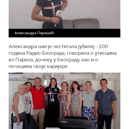
Александра Перишић
Александра нам је честитала јубилеј - 100
година Радио Београда, говорила о утисцима
из Париза, дочеку у Београду, као и о
почецима своје каријере .