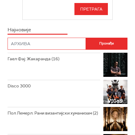
РАДИО БЕОГРАД 3
СЕРИЈА
БЕОГРАД 202
ИНФО
Најновије
РАДИО ПЛЕТЕНИЦА
ФИЛМ
РАДИО РОКЕНРОЛЕР
РАДИО ЏУБОКС
Гаел Фај: Жакаранда (16)
РАДИО ВРТЕШКА
РАДИО ЏЕЗЕР
Disco 3000
АРХИВ
Пол Лемерл: Рани византијски хуманизам (2)