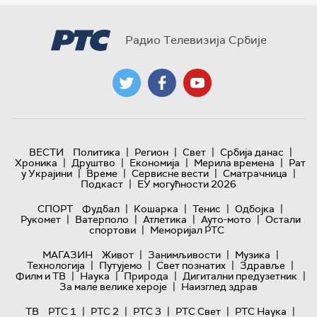
Радио Телевизија Србије
|
|
|
|
ВЕСТИ
Политика
Регион
Свет
Србија данас
|
|
|
|
Хроника
Друштво
Економија
Мерила времена
Рат
|
|
|
|
у Украјини
Време
Сервисне вести
Сматрачница
|
Подкаст
ЕУ могућности 2026
|
|
|
|
СПОРТ
Фудбал
Кошарка
Тенис
Одбојка
|
|
|
|
Рукомет
Ватерполо
Атлетика
Ауто-мото
Остали
|
спортови
Меморијал РТС
|
|
|
МАГАЗИН
Живот
Занимљивости
Музика
|
|
|
|
Технологијa
Путујемо
Свет познатих
Здравље
|
|
|
|
Филм и ТВ
Наука
Природа
Дигитални предузетник
|
За мале велике хероје
Наизглед здрав
|
|
|
|
|
ТВ
РТС 1
РТС 2
РТС 3
РТС Свет
РТС Наука