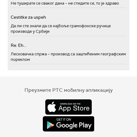
Не туширате се сваког дана – не стидите се, то је здраво
Cestitke za uspeh
Да ли сте знали да се најбоље грамофонске ручице
производе у Србији
Re: Eh...
Лесковачка спржа – производ са заштићеним географским
пореклом
Преузмите РТС мобилну апликацију