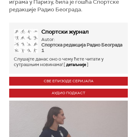
играма у Паризу, била је гошћа Спортске
редакције Радио Београда.
Спортски журнал
Autor:
Спортска редакција Радио Београда
1
Слушајте данас оно о чему ћете читати у
сутрашњим новинама! [
]
детаљније
СВЕ ЕПИЗОДЕ СЕРИЈАЛА
АУДИО ПОДКАСТ