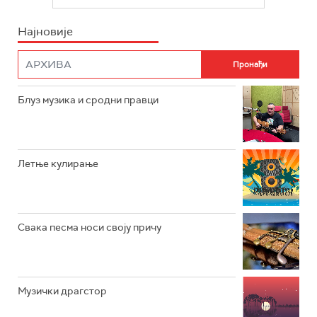
БЕОГРАД 202
ИНФО
Најновије
РАДИО ПЛЕТЕНИЦА
ФИЛМ
РАДИО РОКЕНРОЛЕР
РАДИО ЏУБОКС
Блуз музика и сродни правци
РАДИО ВРТЕШКА
РАДИО ЏЕЗЕР
Летње кулирање
АРХИВ
Свака песма носи своју причу
Музички драгстор