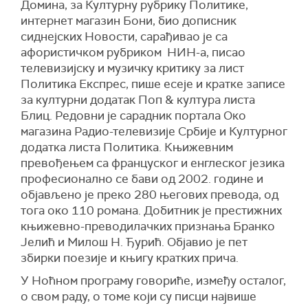
Домина, за Културну рубрику Политике,
интернет магазин Бони, био дописник
сиднејских Новости, сарађивао је са
афористичком рубриком НИН-а, писао
телевизијску и музичку критику за лист
Политика Експрес, пише есеје и кратке записе
за културни додатак Поп & култура листа
Блиц. Редовни је сарадник портала Око
магазина Радио-телевизије Србије и Културног
додатка листа Политика. Књижевним
превођењем са француског и енглеског језика
професионално се бави од 2002. године и
објављено је преко 280 његових превода, од
тога око 110 романа. Добитник је престижних
књижевно-преводилачких признања Бранко
Јелић и Милош Н. Ђурић. Објавио је пет
збирки поезије и књигу кратких прича.
У Ноћном програму говориће, између осталог,
о свом раду, о томе који су писци највише