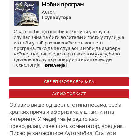
Ноћни програм
Autor:
Група аутора
Сваке ноћи, од поноћи до четири ујутру, са
слушаоцима ће бити водитељи и гости у студију, а
из ноћи у ноћ разликоваће се и концепт
програма, тако да ће слушаоци моћи да изаберу
ноћ која највише одговара њиховом укусу, било
да желе да слушају оперу или их интересује
технологија. [
]
детаљније
СВЕ ЕПИЗОДЕ СЕРИЈАЛА
АУДИО ПОДКАСТ
Објавио више од шест стотина песама, есеја,
кратких прича и афоризама у штампи и на
интернету. У медијима је радио као
преводилац, извештач, коментатор, уредник.
Писао је за часописе Аутомобил, Статус и