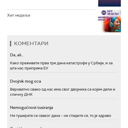
Хит недеље
КОМЕНТАРИ
Da, ali...
Како преживети прва три дана катастрофе у Србији, и за
шта нас припрема ЕУ
Dvojnik mog oca
Вероватно свако од нас има свог двојника са којим дели и
сличну ДНК
Nemogućnost tusiranja
Не туширате се сваког дана – не стидите се, то је здраво