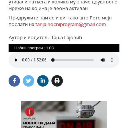
утицали на њега и колико му значе друштвене
мреже на којима је веома активан.
Придружите нам се и ви, тако што ћете мејл
послати на
tanja.nocniprogram@gmail.com
.
Аутор и водитељ: Тања Гајовић
Ноћни програм 11.03.