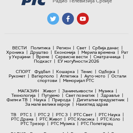
Радио Телевизија Србије
|
|
|
|
ВЕСТИ
Политика
Регион
Свет
Србија данас
|
|
|
|
Хроника
Друштво
Економија
Мерила времена
Рат
|
|
|
|
у Украјини
Време
Сервисне вести
Сматрачница
|
Подкаст
ЕУ могућности 2026
|
|
|
|
СПОРТ
Фудбал
Кошарка
Тенис
Одбојка
|
|
|
|
Рукомет
Ватерполо
Атлетика
Ауто-мото
Остали
|
спортови
Меморијал РТС
|
|
|
МАГАЗИН
Живот
Занимљивости
Музика
|
|
|
|
Технологијa
Путујемо
Свет познатих
Здравље
|
|
|
|
Филм и ТВ
Наука
Природа
Дигитални предузетник
|
За мале велике хероје
Наизглед здрав
|
|
|
|
|
ТВ
РТС 1
РТС 2
РТС 3
РТС Свет
РТС Наука
|
|
|
|
РТС Драма
РТС Живот
РТС Класика
РТС Коло
|
|
РТС Трезор
РТС Музика
РТС Полетарац