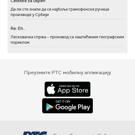
Cestitke za uspeh
Да ли сте знали да се најбоље грамофонске ручице
производе у Србији
Re: Eh...
Лесковачка спржа – производ са заштићеним географским
пореклом
Преузмите РТС мобилну апликацију