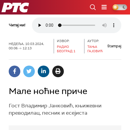
РТС
Читај ми!
ИЗВОР:
АУТОР:
НЕДЕЉА, 10.03.2024,
štampaj
РАДИО
ТАЊА
00:06 -> 12:13
БЕОГРАД 1
ГАЈОВИЋ
Мале ноћне приче
Гост Владимир Јанковић, књижевни
преводилац, песник и есејиста