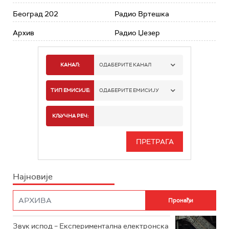
Београд 202
Радио Вртешка
Архив
Радио Џезер
КАНАЛ:
ОДАБЕРИТЕ КАНАЛ
РАДИО БЕОГРАД 1
ТИП ЕМИСИЈЕ:
ОДАБЕРИТЕ ЕМИСИЈУ
РАДИО БЕОГРАД 2
СПОРТ
КЉУЧНА РЕЧ:
РАДИО БЕОГРАД 3
СЕРИЈА
БЕОГРАД 202
ИНФО
Најновије
РАДИО ПЛЕТЕНИЦА
ФИЛМ
РАДИО РОКЕНРОЛЕР
РАДИО ЏУБОКС
Звук испод – Експериментална електронска