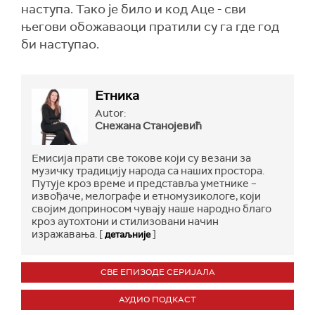
наступа. Тако је било и код Аце - сви
његови обожаваоци пратили су га где год
би наступао.
Етника
Autor:
Снежана Станојевић
Емисија прати све токове који су везани за
музичку традицију народа са наших простора.
Путује кроз време и представља уметнике –
извођаче, мелографе и етномузикологе, који
својим доприносом чувају наше народно благо
кроз аутохтони и стилизовани начин
изражавања. [
]
детаљније
СВЕ ЕПИЗОДЕ СЕРИЈАЛА
АУДИО ПОДКАСТ