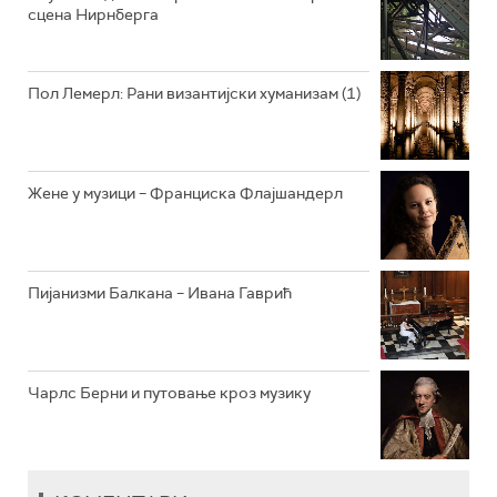
сцена Нирнберга
РАДИО ВРТЕШКА
РАДИО ЏЕЗЕР
Пол Лемерл: Рани византијски хуманизам (1)
АРХИВ
Жене у музици – Франциска Флајшандерл
Пијанизми Балкана – Ивана Гаврић
Чарлс Берни и путовање кроз музику