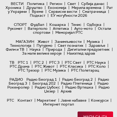
|
|
|
|
ВЕСТИ
Политика
Регион
Свет
Србија данас
|
|
|
|
Хроника
Друштво
Економија
Мерила времена
Рат
|
|
|
|
у Украјини
Време
Сервисне вести
Сматрачница
|
Подкаст
ЕУ могућности 2026
|
|
|
|
СПОРТ
Фудбал
Кошарка
Тенис
Одбојка
|
|
|
|
Рукомет
Ватерполо
Атлетика
Ауто-мото
Остали
|
спортови
Меморијал РТС
|
|
|
МАГАЗИН
Живот
Занимљивости
Музика
|
|
|
|
Технологијa
Путујемо
Свет познатих
Здравље
|
|
|
|
Филм и ТВ
Наука
Природа
Дигитални предузетник
|
За мале велике хероје
Наизглед здрав
|
|
|
|
|
ТВ
РТС 1
РТС 2
РТС 3
РТС Свет
РТС Наука
|
|
|
|
РТС Драма
РТС Живот
РТС Класика
РТС Коло
|
|
РТС Трезор
РТС Музика
РТС Полетарац
|
|
РАДИО
Радио Београд 1
Радио Београд 2
Радио
|
|
|
Београд 3
Београд 202
Радио Плетеница
Радио
|
|
|
Рокенролер
Радио Џубокс
Радио Вртешка
Радио
|
Џезер
Архив
|
|
|
|
РТС
Контакт
Маркетинг
Јавне набавке
Конкурси
Интернет портал
МАПА САЈТА