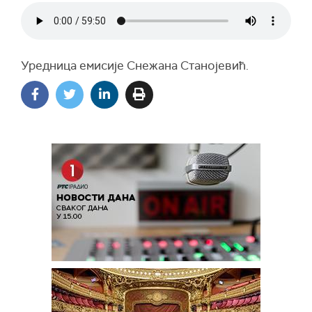
Уредница емисије Снежана Станојевић.