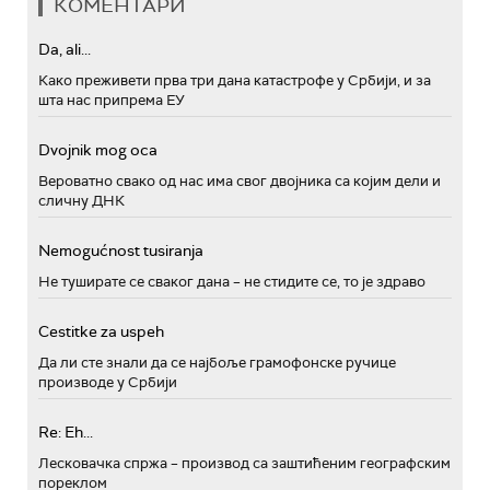
КОМЕНТАРИ
Da, ali...
Како преживети прва три дана катастрофе у Србији, и за
шта нас припрема ЕУ
Dvojnik mog oca
Вероватно свако од нас има свог двојника са којим дели и
сличну ДНК
Nemogućnost tusiranja
Не туширате се сваког дана – не стидите се, то је здраво
Cestitke za uspeh
Да ли сте знали да се најбоље грамофонске ручице
производе у Србији
Re: Eh...
Лесковачка спржа – производ са заштићеним географским
пореклом