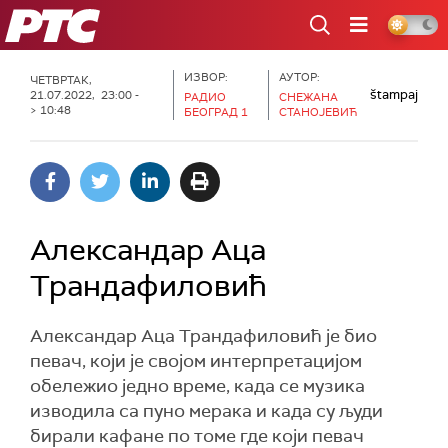
РТС
ИЗВОР:
АУТОР:
ЧЕТВРТАК,
štampaj
21.07.2022, 23:00 -
РАДИО
СНЕЖАНА
> 10:48
БЕОГРАД 1
СТАНОЈЕВИЋ
Александар Аца
Трандафиловић
Александар Аца Трандафиловић је био
певач, који је својом интерпретацијом
обележио једно време, када се музика
изводила са пуно мерака и када су људи
бирали кафане по томе где који певач