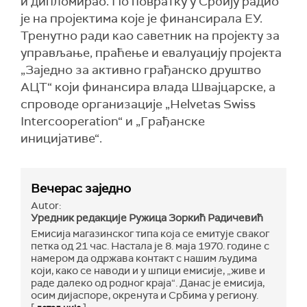
и дипломирао. По повратку у Србију радио
је на пројектима које је финансирала ЕУ.
Тренутно ради као саветник на пројекту за
управљање, праћење и евалуацију пројекта
„Заједно за активно грађанско друштво
АЦТ“ који финансира влада Швајцарске, а
спроводе организације „Helvetas Swiss
Intercooperation“ и „Грађанске
иницијативе“.
Вечерас заједно
Autor:
Уредник редакције Ружица Зоркић Радичевић
Емисија магазинског типа која се емитује сваког
петка од 21 час. Настала је 8. маја 1970. године с
намером да одржава контакт с нашим људима
који, како се наводи и у шпици емисије, „живе и
раде далеко од родног краја“. Данас је емисија,
осим дијаспоре, окренута и Србима у региону.