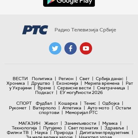
Радио Телевизија Србије
|
|
|
|
ВЕСТИ
Политика
Регион
Свет
Србија данас
|
|
|
|
Хроника
Друштво
Економија
Мерила времена
Рат
|
|
|
|
у Украјини
Време
Сервисне вести
Сматрачница
|
Подкаст
ЕУ могућности 2026
|
|
|
|
СПОРТ
Фудбал
Кошарка
Тенис
Одбојка
|
|
|
|
Рукомет
Ватерполо
Атлетика
Ауто-мото
Остали
|
спортови
Меморијал РТС
|
|
|
МАГАЗИН
Живот
Занимљивости
Музика
|
|
|
|
Технологијa
Путујемо
Свет познатих
Здравље
|
|
|
|
Филм и ТВ
Наука
Природа
Дигитални предузетник
|
За мале велике хероје
Наизглед здрав