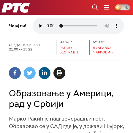
РТС
Читај ми!
ИЗВОР:
АУТОР:
СРЕДА, 10.03.2021,
РАДИО
ДУБРАВКА
21:00 -> 13:22
БЕОГРАД 1
МАРКОВИЋ
Образовање у Америци,
рад у Србији
Марко Ракић је наш вечерашњи гост.
Образовао се у САД где је, у држави Њујорк,