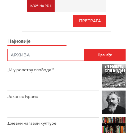
РАДИО БЕОГРАД 2
СПОРТ
КЉУЧНА РЕЧ:
РАДИО БЕОГРАД 3
СЕРИЈА
БЕОГРАД 202
ИНФО
Најновије
РАДИО ПЛЕТЕНИЦА
ФИЛМ
РАДИО РОКЕНРОЛЕР
РАДИО ЏУБОКС
,,И у ропству слобода!“
РАДИО ВРТЕШКА
РАДИО ЏЕЗЕР
Јоханес Брамс
АРХИВ
Дневни магазин културе