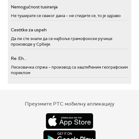
Nemogućnost tusiranja
Не туширате се сваког дана – не стидите се, то је здраво
Cestitke za uspeh
Да ли сте знали да се најбоље грамофонске ручице
производе у Србији
Re: Eh...
Лесковачка спржа – производ са заштићеним географским
пореклом
Преузмите РТС мобилну апликацију