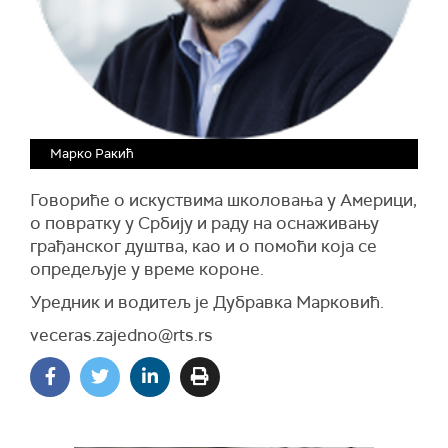
Марко Ракић
Говориће о искуствима школовања у Америци,
о повратку у Србију и раду на оснаживању
грађанског душтва, као и о помоћи која се
опредељује у време короне.
Уредник и водитељ је Дубравка Марковић.
veceras.zajedno@rts.rs