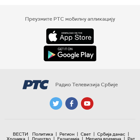
Преузмите РТС мобилну апликацију
Радио Телевизија Србије
|
|
|
|
ВЕСТИ
Политика
Регион
Свет
Србија данас
|
|
|
|
Хроника
Друштво
Економија
Мерила времена
Рат