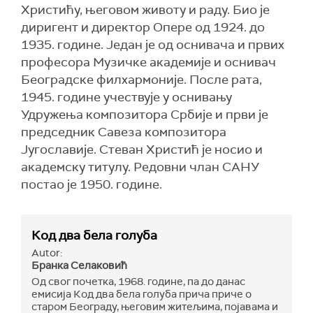
Христићу, његовом животу и раду. Био је
диригент и директор Опере од 1924. до
1935. године. Један је од оснивача и првих
професора Музичке академије и оснивач
Београдске филхармоније. После рата,
1945. године учествује у оснивању
Удружења композитора Србије и први је
председник Савеза композитора
Југославије. Стеван Христић је носио и
академску титулу. Редовни члан САНУ
постао је 1950. године.
Код два бела голуба
Autor:
Бранка Селаковић
Од свог почетка, 1968. године, па до данас
емисија Код два бела голуба прича приче о
старом Београду, његовим житељима, појавама и