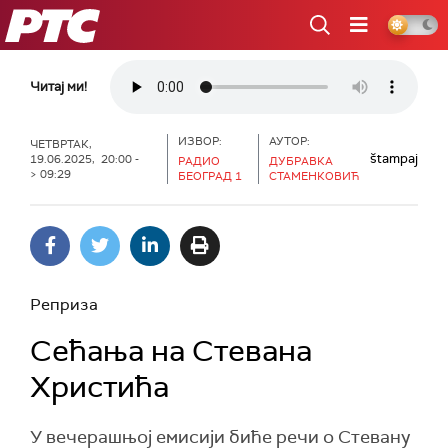
РТС
Читај ми!
ИЗВОР:
АУТОР:
ЧЕТВРТАК,
štampaj
19.06.2025, 20:00 -
РАДИО
ДУБРАВКА
> 09:29
БЕОГРАД 1
СТАМЕНКОВИЋ
Реприза
Сећања на Стевана
Христића
У вечерашњој емисији биће речи о Стевану