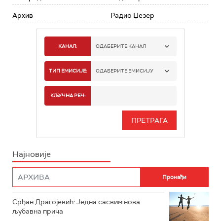
Архив
Радио Џезер
КАНАЛ:
ОДАБЕРИТЕ КАНАЛ
РАДИО БЕОГРАД 1
ТИП ЕМИСИЈЕ:
ОДАБЕРИТЕ ЕМИСИЈУ
РАДИО БЕОГРАД 2
СПОРТ
КЉУЧНА РЕЧ:
РАДИО БЕОГРАД 3
СЕРИЈА
БЕОГРАД 202
ИНФО
Најновије
РАДИО ПЛЕТЕНИЦА
ФИЛМ
РАДИО РОКЕНРОЛЕР
РАДИО ЏУБОКС
Срђан Драгојевић: Једна сасвим нова
љубавна прича
РАДИО ВРТЕШКА