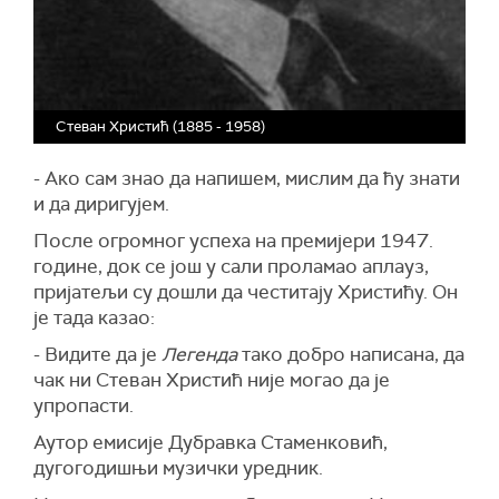
Стеван Христић (1885 - 1958)
- Ако сам знао да напишем, мислим да ћу знати
и да диригујем.
После огромног успеха на премијери 1947.
године, док се још у сали проламао аплауз,
пријатељи су дошли да честитају Христићу. Он
је тада казао:
- Видите да је
Легенда
тако добро написана, да
чак ни Стеван Христић није могао да је
упропасти.
Аутор емисије Дубравка Стаменковић,
дугогодишњи музички уредник.