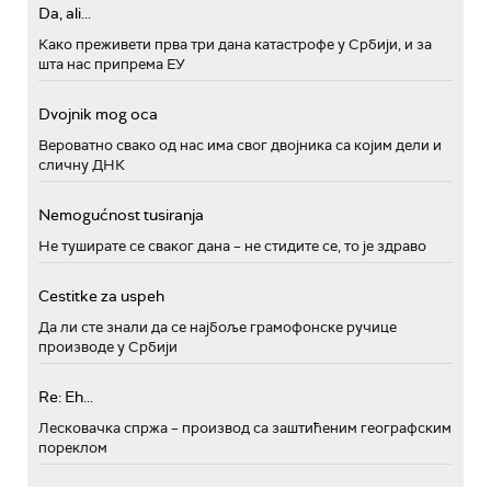
Da, ali...
Како преживети прва три дана катастрофе у Србији, и за
шта нас припрема ЕУ
Dvojnik mog oca
Вероватно свако од нас има свог двојника са којим дели и
сличну ДНК
Nemogućnost tusiranja
Не туширате се сваког дана – не стидите се, то је здраво
Cestitke za uspeh
Да ли сте знали да се најбоље грамофонске ручице
производе у Србији
Re: Eh...
Лесковачка спржа – производ са заштићеним географским
пореклом