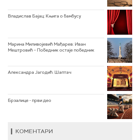
РАДИО ЏЕЗЕР
Владислав Бајац: Књига о бамбусу
АРХИВ
Марина Миливојевић Мађарев: Иван
Мештровић – Победник остаје победник
Александра Јагодић: Шаптач
Брзалице - први део
КОМЕНТАРИ