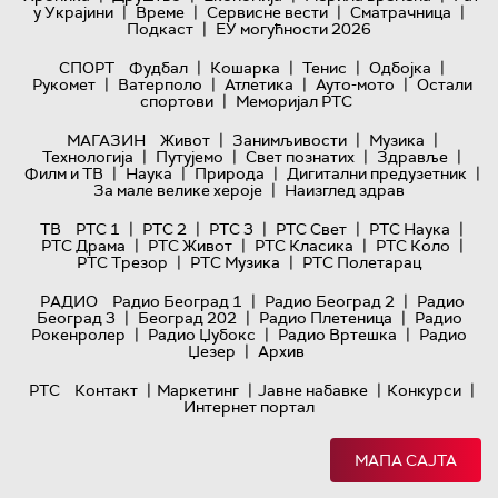
|
|
|
|
у Украјини
Време
Сервисне вести
Сматрачница
|
Подкаст
ЕУ могућности 2026
|
|
|
|
СПОРТ
Фудбал
Кошарка
Тенис
Одбојка
|
|
|
|
Рукомет
Ватерполо
Атлетика
Ауто-мото
Остали
|
спортови
Меморијал РТС
|
|
|
МАГАЗИН
Живот
Занимљивости
Музика
|
|
|
|
Технологијa
Путујемо
Свет познатих
Здравље
|
|
|
|
Филм и ТВ
Наука
Природа
Дигитални предузетник
|
За мале велике хероје
Наизглед здрав
|
|
|
|
|
ТВ
РТС 1
РТС 2
РТС 3
РТС Свет
РТС Наука
|
|
|
|
РТС Драма
РТС Живот
РТС Класика
РТС Коло
|
|
РТС Трезор
РТС Музика
РТС Полетарац
|
|
РАДИО
Радио Београд 1
Радио Београд 2
Радио
|
|
|
Београд 3
Београд 202
Радио Плетеница
Радио
|
|
|
Рокенролер
Радио Џубокс
Радио Вртешка
Радио
|
Џезер
Архив
|
|
|
|
РТС
Контакт
Маркетинг
Јавне набавке
Конкурси
Интернет портал
МАПА САЈТА