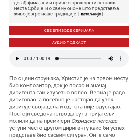
догађајима, али и приче о прошлости осталих
места Србије, и о свему ономе што представља
живо језгро наше традиције. [
]
детаљније
СВЕ ЕПИЗОДЕ СЕРИЈАЛА
АУДИО ПОДКАСТ
По оцени струњака, Христић је на првом месту
био композитор, док је посао и значај
диригента сам изузетно волео. Веома је радо
дириговао, а посебно је настојао да увек
диригује своја дела и од тога није одустајао.
Постоји сведочанство да су га пријатељи
молили да на премијери
Охридске легенде
уступи место другом диригенту како би успех
представе био сасвим сигуран. Он је само