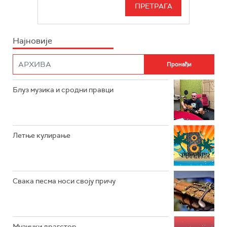
СЕРИЈА
БЕОГРАД 202
ИНФО
Најновије
РАДИО ПЛЕТЕНИЦА
ФИЛМ
РАДИО РОКЕНРОЛЕР
РАДИО ЏУБОКС
Блуз музика и сродни правци
РАДИО ВРТЕШКА
РАДИО ЏЕЗЕР
Летње кулирање
АРХИВ
Свака песма носи своју причу
Музички драгстор