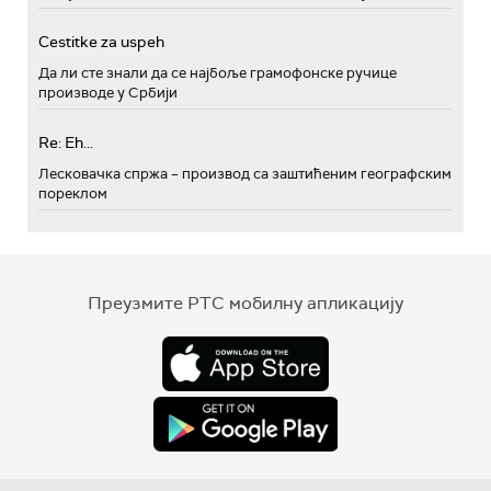
Cestitke za uspeh
Да ли сте знали да се најбоље грамофонске ручице
производе у Србији
Re: Eh...
Лесковачка спржа – производ са заштићеним географским
пореклом
Преузмите РТС мобилну апликацију