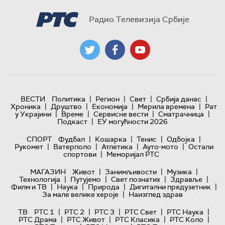
Радио Телевизија Србије
|
|
|
|
ВЕСТИ
Политика
Регион
Свет
Србија данас
|
|
|
|
Хроника
Друштво
Економија
Мерила времена
Рат
|
|
|
|
у Украјини
Време
Сервисне вести
Сматрачница
|
Подкаст
ЕУ могућности 2026
|
|
|
|
СПОРТ
Фудбал
Кошарка
Тенис
Одбојка
|
|
|
|
Рукомет
Ватерполо
Атлетика
Ауто-мото
Остали
|
спортови
Меморијал РТС
|
|
|
МАГАЗИН
Живот
Занимљивости
Музика
|
|
|
|
Технологијa
Путујемо
Свет познатих
Здравље
|
|
|
|
Филм и ТВ
Наука
Природа
Дигитални предузетник
|
За мале велике хероје
Наизглед здрав
|
|
|
|
|
ТВ
РТС 1
РТС 2
РТС 3
РТС Свет
РТС Наука
|
|
|
|
РТС Драма
РТС Живот
РТС Класика
РТС Коло