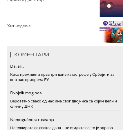
Хит недеље
КОМЕНТАРИ
Da, ali...
Како преживети прва три дана катастрофе у Србији, и за
шта нас припрема ЕУ
Dvojnik mog oca
Вероватно свако од нас има свог двојника са којим дели и
сличну ДНК
Nemogućnost tusiranja
Не туширате се сваког дана – не стидите се, то је здраво