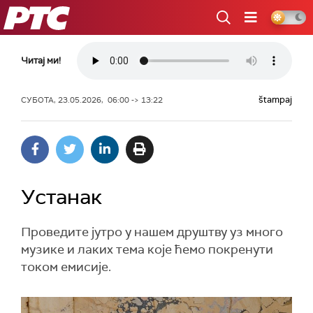
РТС
Читај ми!
štampaj
СУБОТА, 23.05.2026, 06:00 -> 13:22
Устанак
Проведите јутро у нашем друштву уз много
музике и лаких тема које ћемо покренути
током емисије.