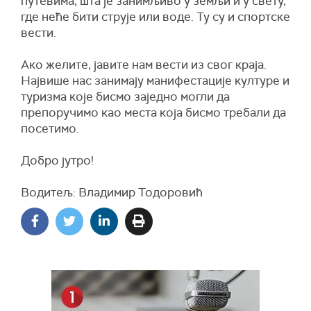
путевима, шта је занимљиво у земљи и у свету,
где неће бити струје или воде. Ту су и спортске
вести.
Ако желите, јавите нам вести из свог краја.
Највише нас занимају манифестације културе и
туризма које бисмо заједно могли да
препоручимо као места која бисмо требали да
посетимо.
Добро јутро!
Водитељ: Владимир Тодоровић