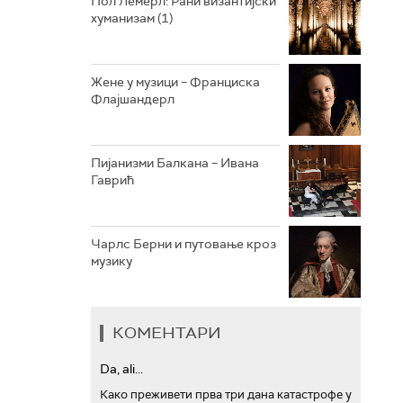
Пол Лемерл: Рани византијски
хуманизам (1)
АРХИВ
Жене у музици – Франциска
Флајшандерл
Пијанизми Балкана – Ивана
Гаврић
Чарлс Берни и путовање кроз
музику
КОМЕНТАРИ
Da, ali...
Како преживети прва три дана катастрофе у