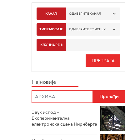
КАНАЛ:
ОДАБЕРИТЕ КАНАЛ
РАДИО БЕОГРАД 1
ТИП ЕМИСИЈЕ:
ОДАБЕРИТЕ ЕМИСИЈУ
РАДИО БЕОГРАД 2
СПОРТ
КЉУЧНА РЕЧ:
РАДИО БЕОГРАД 3
СЕРИЈА
БЕОГРАД 202
ИНФО
Најновије
РАДИО ПЛЕТЕНИЦА
ФИЛМ
РАДИО РОКЕНРОЛЕР
РАДИО ЏУБОКС
Звук испод –
Експериментална
РАДИО ВРТЕШКА
електронска сцена Нирнберга
РАДИО ЏЕЗЕР