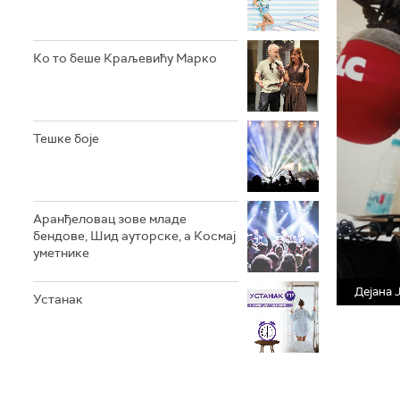
Ко то беше Краљевићу Марко
Тешке боје
Аранђеловац зове младе
бендове, Шид ауторске, а Космај
уметнике
Дејана 
Устанак