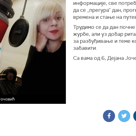
информације, све потреб
да се „прегура” дан, про
времена и стање на путе
Трудимо се да дан почне
журбе, али уз добар рита
за разбуђивање и теме ко
забавити.
Са вама од 6, Дејана Јо
Јочовић