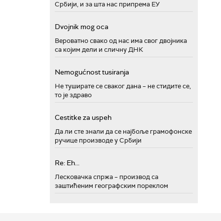
Србији, и за шта нас припрема ЕУ
Dvojnik mog oca
Вероватно свако од нас има свог двојника
са којим дели и сличну ДНК
Nemogućnost tusiranja
Не туширате се сваког дана – не стидите се,
то је здраво
Cestitke za uspeh
Да ли сте знали да се најбоље грамофонске
ручице производе у Србији
Re: Eh...
Лесковачка спржа – производ са
заштићеним географским пореклом