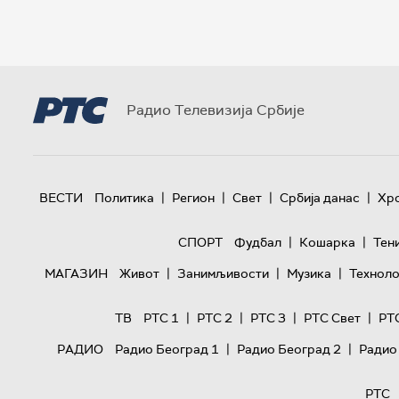
Радио Телевизија Србије
|
|
|
|
ВЕСТИ
Политика
Регион
Свет
Србија данас
Хр
|
|
СПОРТ
Фудбал
Кошарка
Тен
|
|
|
МАГАЗИН
Живот
Занимљивости
Музика
Техноло
|
|
|
|
ТВ
РТС 1
РТС 2
РТС 3
РТС Свет
РТ
|
|
РАДИО
Радио Београд 1
Радио Београд 2
Радио
РТС