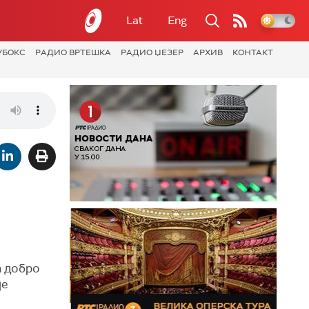
Lat
Eng
УБОКС
РАДИО ВРТЕШКА
РАДИО ЏЕЗЕР
АРХИВ
КОНТАКТ
а добро
је