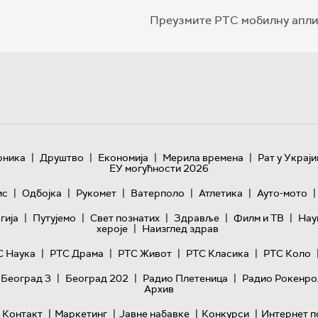
Преузмите РТС мобилну апли
|
|
|
|
оника
Друштво
Економија
Мерила времена
Рат у Украји
ЕУ могућности 2026
|
|
|
|
|
|
ис
Одбојка
Рукомет
Ватерполо
Атлетика
Ауто-мото
|
|
|
|
|
гијa
Путујемо
Свет познатих
Здравље
Филм и ТВ
Нау
|
хероје
Наизглед здрав
|
|
|
|
С Наука
РТС Драма
РТС Живот
РТС Класика
РТС Коло
|
|
|
 Београд 3
Београд 202
Радио Плетеница
Радио Рокенро
Архив
|
|
|
|
Контакт
Маркетинг
Јавне набавке
Конкурси
Интернет п