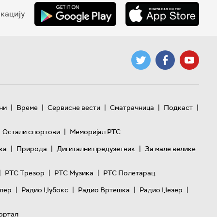
кацију
|
|
|
|
|
ни
Време
Сервисне вести
Сматрачница
Подкаст
|
Остали спортови
Меморијал РТС
|
|
|
ка
Природа
Дигитални предузетник
За мале велике
|
|
|
РТС Трезор
РТС Музика
РТС Полетарац
|
|
|
|
лер
Радио Џубокс
Радио Вртешка
Радио Џезер
ортал