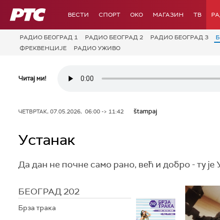
РТС
ВЕСТИ
СПОРТ
OKO
МАГАЗИН
ТВ
Р
РАДИО БЕОГРАД 1
РАДИО БЕОГРАД 2
РАДИО БЕОГРАД 3
Б
ФРЕКВЕНЦИЈЕ
РАДИО УЖИВО
Читај ми!
štampaj
ЧЕТВРТАК, 07.05.2026, 06:00 -> 11:42
Устанак
Да дан не почне само рано, већ и добро - ту је 
БЕОГРАД 202
Брза трака