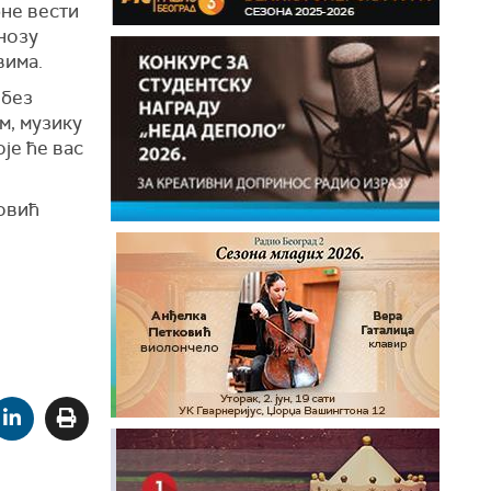
не вести
гнозу
вима.
 без
м, музику
је ће вас
човић