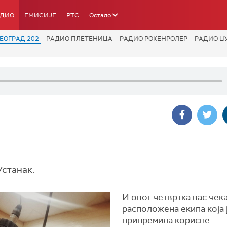
АДИО
ЕМИСИЈЕ
РТС
Остало
ЕОГРАД 202
РАДИО ПЛЕТЕНИЦА
РАДИО РОКЕНРОЛЕР
РАДИО Џ
Устанак.
И овог четвртка вас чек
расположена екипа која 
припремила корисне