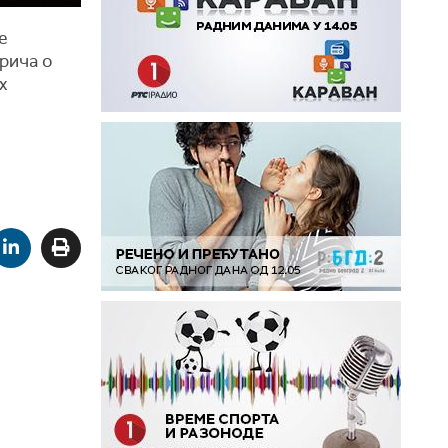
е
Прича о
х