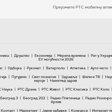
Преузмите РТС мобилну апли
|
|
|
|
оника
Друштво
Економија
Мерила времена
Рат у Украји
ЕУ могућности 2026
|
|
|
|
|
|
ис
Одбојка
Рукомет
Ватерполо
Атлетика
Ауто-мото
|
|
|
|
|
гијa
Путујемо
Свет познатих
Здравље
Филм и ТВ
Нау
|
хероје
Наизглед здрав
|
|
|
|
С Наука
РТС Драма
РТС Живот
РТС Класика
РТС Коло
|
|
|
 Београд 3
Београд 202
Радио Плетеница
Радио Рокенро
Архив
|
|
|
|
Контакт
Маркетинг
Јавне набавке
Конкурси
Интернет п