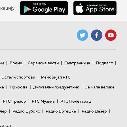
кацију
|
|
|
|
|
ни
Време
Сервисне вести
Сматрачница
Подкаст
|
Остали спортови
Меморијал РТС
|
|
|
ка
Природа
Дигитални предузетник
За мале велике
|
|
|
РТС Трезор
РТС Музика
РТС Полетарац
|
|
|
|
лер
Радио Џубокс
Радио Вртешка
Радио Џезер
ортал