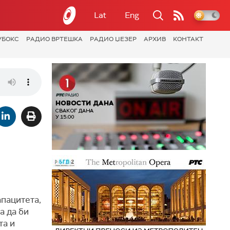
Lat
Eng
УБОКС
РАДИО ВРТЕШКА
РАДИО ЏЕЗЕР
АРХИВ
КОНТАКТ
пацитета,
а да би
та и