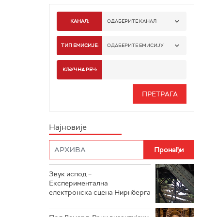
КАНАЛ:
ОДАБЕРИТЕ КАНАЛ
РАДИО БЕОГРАД 1
ТИП ЕМИСИЈЕ:
ОДАБЕРИТЕ ЕМИСИЈУ
РАДИО БЕОГРАД 2
СПОРТ
КЉУЧНА РЕЧ:
РАДИО БЕОГРАД 3
СЕРИЈА
БЕОГРАД 202
ИНФО
Најновије
РАДИО ПЛЕТЕНИЦА
ФИЛМ
РАДИО РОКЕНРОЛЕР
РАДИО ЏУБОКС
Звук испод –
Експериментална
РАДИО ВРТЕШКА
електронска сцена Нирнберга
РАДИО ЏЕЗЕР