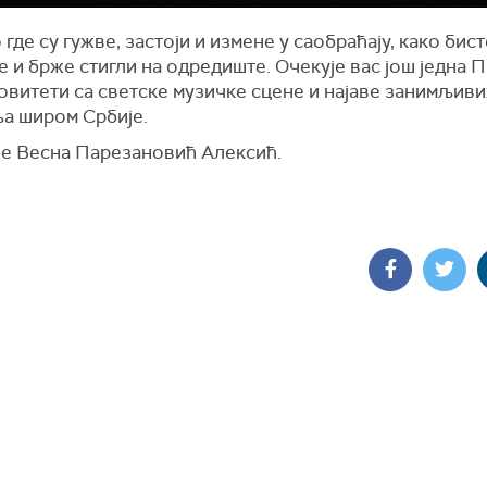
где су гужве, застоји и измене у саобраћају, како бист
е и брже стигли на одредиште. Очекује вас још једна 
овитети са светске музичке сцене и најаве занимљиви
а широм Србије.
 је Весна Парезановић Алексић.