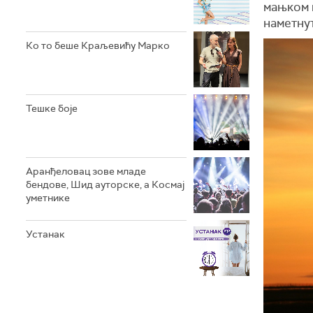
мањком 
наметнут
Ко то беше Краљевићу Марко
Тешке боје
Аранђеловац зове младе
бендове, Шид ауторске, а Космај
уметнике
Устанак