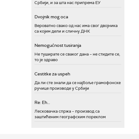
Србији, и за шта нас припрема ЕУ
Dvojnik mog oca
Вероватно свако од нас има свог двојника
са којим дели и сличну ДНК
Nemogućnost tusiranja
Не туширате се сваког дана – не стидите се,
то је здраво
Cestitke za uspeh
Да ли сте знали да се најбоље грамофонске
ручице производе у Србији
Re: Eh...
Лесковачка спржа – производ са
заштићеним географским пореклом