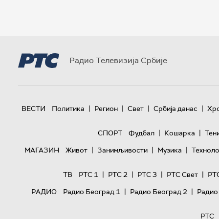
Радио Телевизија Србије
|
|
|
|
ВЕСТИ
Политика
Регион
Свет
Србија данас
Хр
|
|
СПОРТ
Фудбал
Кошарка
Тен
|
|
|
МАГАЗИН
Живот
Занимљивости
Музика
Техноло
|
|
|
|
ТВ
РТС 1
РТС 2
РТС 3
РТС Свет
РТ
|
|
РАДИО
Радио Београд 1
Радио Београд 2
Радио
РТС