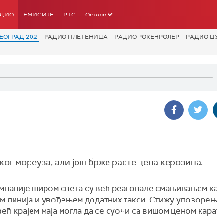
АДИО
ЕМИСИЈЕ
РТС
Остало
ЕОГРАД 202
РАДИО ПЛЕТЕНИЦА
РАДИО РОКЕНРОЛЕР
РАДИО Џ
ог мореуза, али још брже расте цена керозина.
мпаније широм света су већ реаговале смањивањем ка
м линија и увођењем додатних такси. Стижу упозорењ
ећ крајем маја могла да се суочи са вишом ценом кара