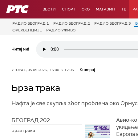
РТС
ВЕСТИ
СПОРТ
OKO
МАГАЗИН
ТВ
Р
РАДИО БЕОГРАД 1
РАДИО БЕОГРАД 2
РАДИО БЕОГРАД 3
Б
ФРЕКВЕНЦИЈЕ
РАДИО УЖИВО
Читај ми!
štampaj
УТОРАК, 05.05.2026, 15:00 -> 12:05
Брза трака
Нафта је све скупља због проблема око Ормуск
БЕОГРАД 202
Авио-ко
укидање
Брза трака
Европа в