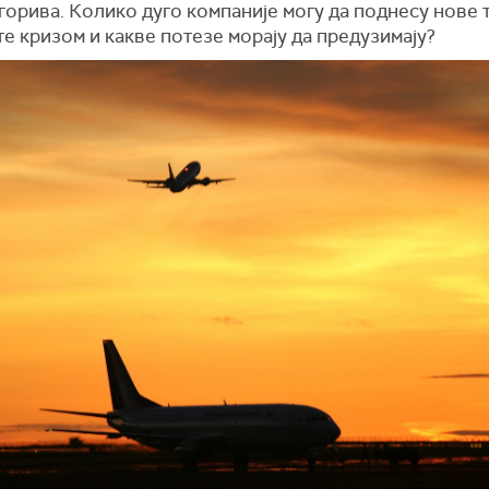
горива. Колико дуго компаније могу да поднесу нове
е кризом и какве потезе морају да предузимају?