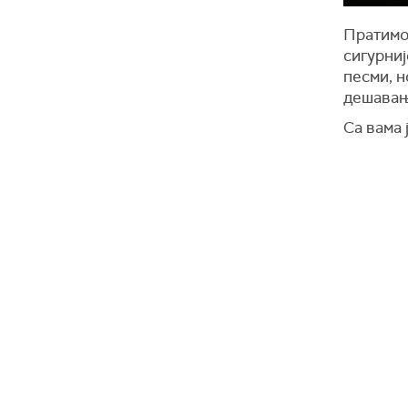
Пратимо 
сигурниј
песми, н
дешавањ
Са вама