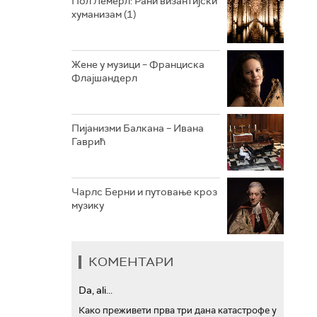
Пол Лемерл: Рани византијски
хуманизам (1)
АРХИВ
Жене у музици – Франциска
Флајшандерл
Пијанизми Балкана – Ивана
Гаврић
Чарлс Берни и путовање кроз
музику
КОМЕНТАРИ
Da, ali...
Како преживети прва три дана катастрофе у