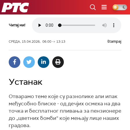
РТС
Читај ми!
štampaj
СРЕДА, 15.04.2026, 06:00 -> 13:13
Устанак
Отварамо теме које су разнолике али ипак
међусобно блиске - од дечјих осмеха на два
точка и бесплатног пливања за пензионере
до „цветних бомби“ које мењају лице наших
градова.