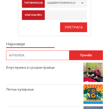
РАДИО БЕОГРАД 1
ТИП ЕМИСИЈЕ:
ОДАБЕРИТЕ ЕМИСИЈУ
РАДИО БЕОГРАД 2
СПОРТ
КЉУЧНА РЕЧ:
РАДИО БЕОГРАД 3
СЕРИЈА
БЕОГРАД 202
ИНФО
Најновије
РАДИО ПЛЕТЕНИЦА
ФИЛМ
РАДИО РОКЕНРОЛЕР
РАДИО ЏУБОКС
Блуз музика и сродни правци
РАДИО ВРТЕШКА
РАДИО ЏЕЗЕР
Летње кулирање
АРХИВ