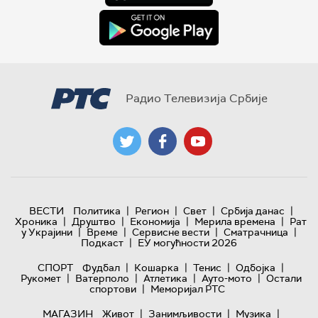
Радио Телевизија Србије
|
|
|
|
ВЕСТИ
Политика
Регион
Свет
Србија данас
|
|
|
|
Хроника
Друштво
Економија
Мерила времена
Рат
|
|
|
|
у Украјини
Време
Сервисне вести
Сматрачница
|
Подкаст
ЕУ могућности 2026
|
|
|
|
СПОРТ
Фудбал
Кошарка
Тенис
Одбојка
|
|
|
|
Рукомет
Ватерполо
Атлетика
Ауто-мото
Остали
|
спортови
Меморијал РТС
|
|
|
МАГАЗИН
Живот
Занимљивости
Музика