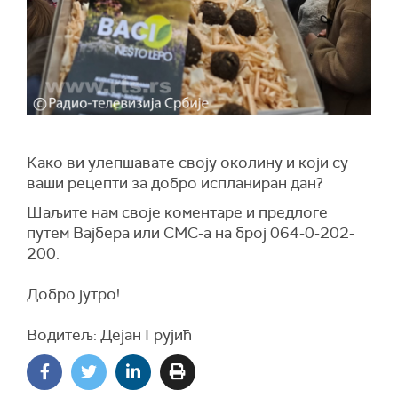
Како ви улепшавате своју околину и који су
ваши рецепти за добро испланиран дан?
Шаљите нам своје коментаре и предлоге
путем Вајбера или СМС-а на број 064-0-202-
200.
Добро јутро!
Водитељ: Дејан Грујић