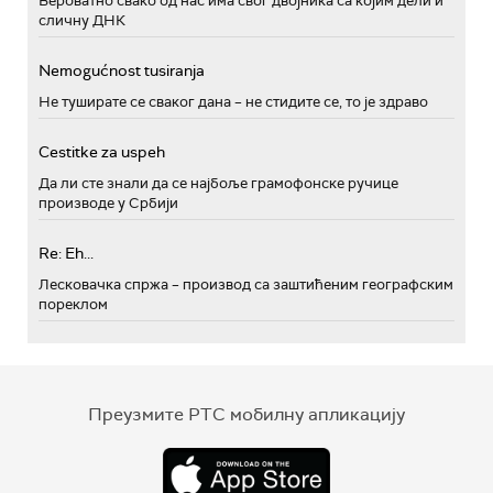
Вероватно свако од нас има свог двојника са којим дели и
сличну ДНК
Nemogućnost tusiranja
Не туширате се сваког дана – не стидите се, то је здраво
Cestitke za uspeh
Да ли сте знали да се најбоље грамофонске ручице
производе у Србији
Re: Eh...
Лесковачка спржа – производ са заштићеним географским
пореклом
Преузмите РТС мобилну апликацију