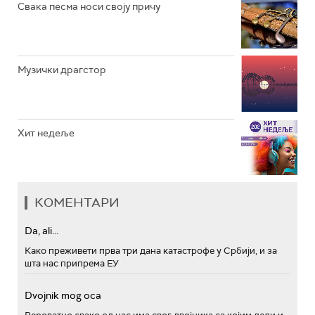
Свака песма носи своју причу
Музички драгстор
Хит недеље
КОМЕНТАРИ
Da, ali...
Како преживети прва три дана катастрофе у Србији, и за
шта нас припрема ЕУ
Dvojnik mog oca