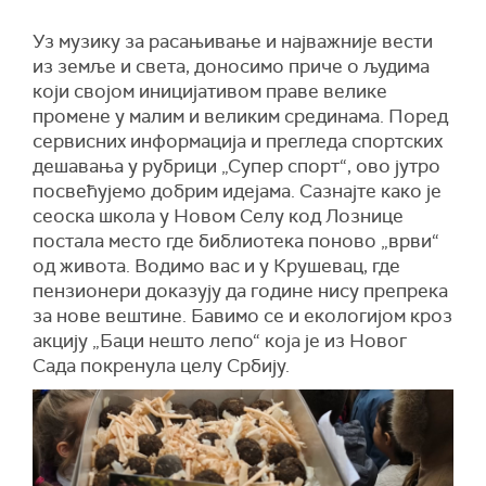
Уз музику за расањивање и најважније вести
из земље и света, доносимо приче о људима
који својом иницијативом праве велике
промене у малим и великим срединама. Поред
сервисних информација и прегледа спортских
дешавања у рубрици „Супер спорт“, ово јутро
посвећујемо добрим идејама. Сазнајте како је
сеоска школа у Новом Селу код Лознице
постала место где библиотека поново „врви“
од живота. Водимо вас и у Крушевац, где
пензионери доказују да године нису препрека
за нове вештине. Бавимо се и екологијом кроз
акцију „Баци нешто лепо“ која је из Новог
Сада покренула целу Србију.