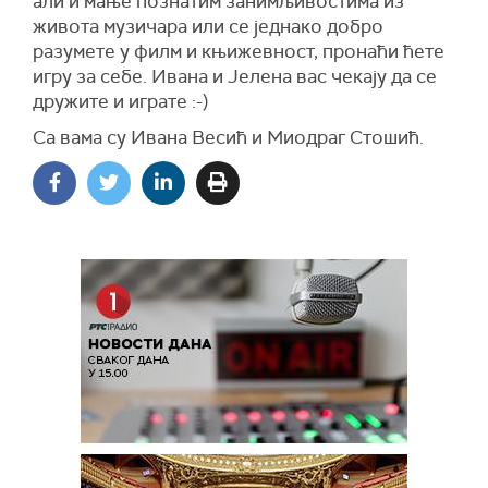
али и мање познатим занимљивостима из
живота музичара или се једнако добро
разумете у филм и књижевност, пронаћи ћете
игру за себе. Ивана и Јелена вас чекају да се
дружите и играте :-)
Са вама су Ивана Весић и Миодраг Стошић.