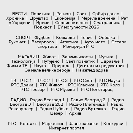
|
|
|
|
ВЕСТИ
Политика
Регион
Свет
Србија данас
|
|
|
|
Хроника
Друштво
Економија
Мерила времена
Рат
|
|
|
|
у Украјини
Време
Сервисне вести
Сматрачница
|
Подкаст
ЕУ могућности 2026
|
|
|
|
СПОРТ
Фудбал
Кошарка
Тенис
Одбојка
|
|
|
|
Рукомет
Ватерполо
Атлетика
Ауто-мото
Остали
|
спортови
Меморијал РТС
|
|
|
МАГАЗИН
Живот
Занимљивости
Музика
|
|
|
|
Технологијa
Путујемо
Свет познатих
Здравље
|
|
|
|
Филм и ТВ
Наука
Природа
Дигитални предузетник
|
За мале велике хероје
Наизглед здрав
|
|
|
|
|
ТВ
РТС 1
РТС 2
РТС 3
РТС Свет
РТС Наука
|
|
|
|
РТС Драма
РТС Живот
РТС Класика
РТС Коло
|
|
РТС Трезор
РТС Музика
РТС Полетарац
|
|
РАДИО
Радио Београд 1
Радио Београд 2
Радио
|
|
|
Београд 3
Београд 202
Радио Плетеница
Радио
|
|
|
Рокенролер
Радио Џубокс
Радио Вртешка
Радио
|
Џезер
Архив
|
|
|
|
РТС
Контакт
Маркетинг
Јавне набавке
Конкурси
Интернет портал