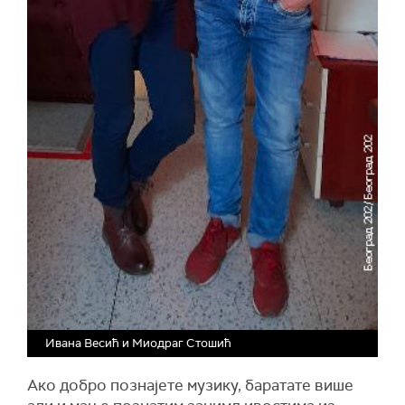
Ивана Весић и Миодраг Стошић
Ако добро познајете музику, баратате више