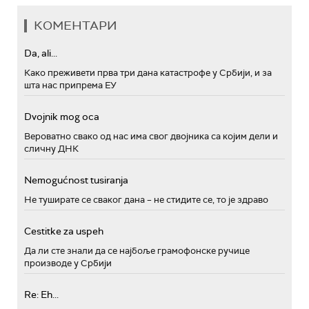
КОМЕНТАРИ
Da, ali...
Како преживети прва три дана катастрофе у Србији, и за
шта нас припрема ЕУ
Dvojnik mog oca
Вероватно свако од нас има свог двојника са којим дели и
сличну ДНК
Nemogućnost tusiranja
Не туширате се сваког дана – не стидите се, то је здраво
Cestitke za uspeh
Да ли сте знали да се најбоље грамофонске ручице
производе у Србији
Re: Eh...