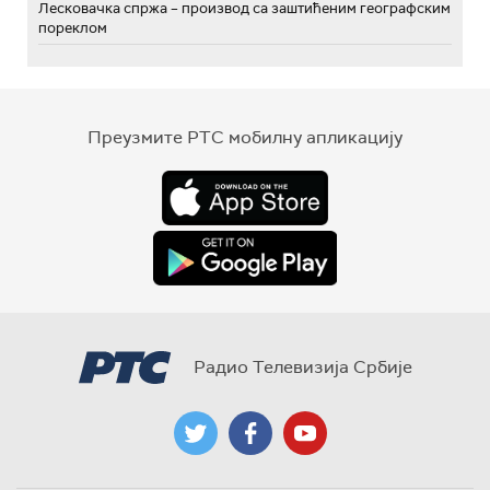
Лесковачка спржа – производ са заштићеним географским
пореклом
Преузмите РТС мобилну апликацију
Радио Телевизија Србије