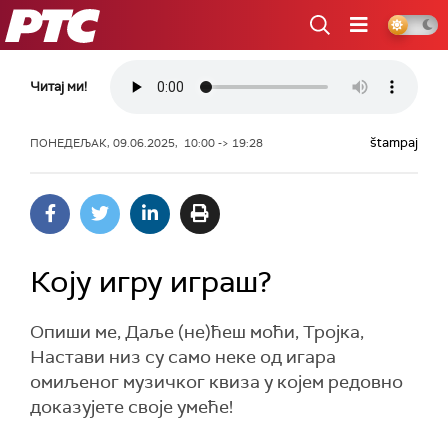
РТС
Читај ми!
štampaj
ПОНЕДЕЉАК, 09.06.2025, 10:00 -> 19:28
Коју игру играш?
Опиши ме, Даље (не)ћеш моћи, Тројка,
Настави низ су само неке од игара
омиљеног музичког квиза у којем редовно
доказујете своје умеће!