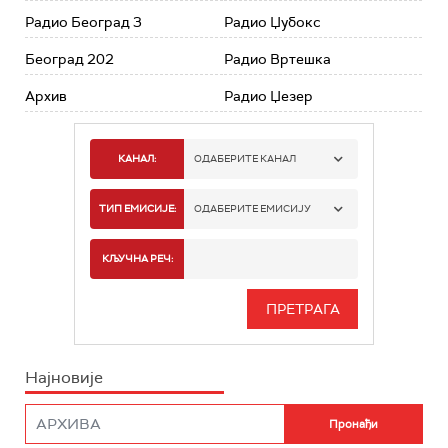
Радио Београд 3
Радио Џубокс
Београд 202
Радио Вртешка
Архив
Радио Џезер
КАНАЛ:
ОДАБЕРИТЕ КАНАЛ
РАДИО БЕОГРАД 1
ТИП ЕМИСИЈЕ:
ОДАБЕРИТЕ ЕМИСИЈУ
РАДИО БЕОГРАД 2
СПОРТ
КЉУЧНА РЕЧ:
РАДИО БЕОГРАД 3
СЕРИЈА
БЕОГРАД 202
ИНФО
Најновије
РАДИО ПЛЕТЕНИЦА
ФИЛМ
РАДИО РОКЕНРОЛЕР