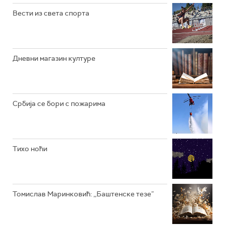
РАДИО ЏУБОКС
Вести из света спорта
РАДИО ВРТЕШКА
РАДИО ЏЕЗЕР
Дневни магазин културе
АРХИВ
Србија се бори с пожарима
Тихо ноћи
Томислав Маринковић: ,,Баштенске тезе”