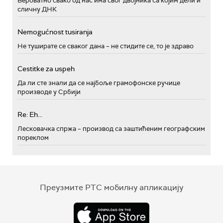
Вероватно свако од нас има свог двојника са којим дели и
сличну ДНК
Nemogućnost tusiranja
Не туширате се сваког дана – не стидите се, то је здраво
Cestitke za uspeh
Да ли сте знали да се најбоље грамофонске ручице
производе у Србији
Re: Eh...
Лесковачка спржа – производ са заштићеним географским
пореклом
Преузмите РТС мобилну апликацију