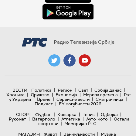
Радио Телевизија Србије
|
|
|
|
ВЕСТИ
Политика
Регион
Свет
Србија данас
|
|
|
|
Хроника
Друштво
Економија
Мерила времена
Рат
|
|
|
|
у Украјини
Време
Сервисне вести
Сматрачница
|
Подкаст
ЕУ могућности 2026
|
|
|
|
СПОРТ
Фудбал
Кошарка
Тенис
Одбојка
|
|
|
|
Рукомет
Ватерполо
Атлетика
Ауто-мото
Остали
|
спортови
Меморијал РТС
|
|
|
МАГАЗИН
Живот
Занимљивости
Музика