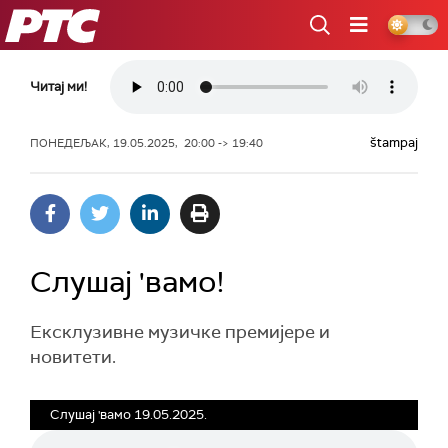
РТС
Читај ми!
štampaj
ПОНЕДЕЉАК, 19.05.2025, 20:00 -> 19:40
Слушај 'вамо!
Ексклузивне музичке премијере и
новитети.
Слушај 'вамо 19.05.2025.