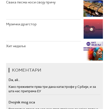
Свака песма носи своју причу
Музички драгстор
Хит недеље
КОМЕНТАРИ
Da, ali...
Како преживети прва три дана катастрофе у Србији, и за
шта нас припрема ЕУ
Dvojnik mog oca