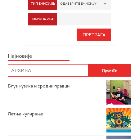
РАДИО БЕОГРАД 1
ТИП ЕМИСИЈЕ:
ОДАБЕРИТЕ ЕМИСИЈУ
РАДИО БЕОГРАД 2
СПОРТ
КЉУЧНА РЕЧ:
РАДИО БЕОГРАД 3
СЕРИЈА
БЕОГРАД 202
ИНФО
Најновије
РАДИО ПЛЕТЕНИЦА
ФИЛМ
РАДИО РОКЕНРОЛЕР
РАДИО ЏУБОКС
Блуз музика и сродни правци
РАДИО ВРТЕШКА
РАДИО ЏЕЗЕР
Летње кулирање
АРХИВ