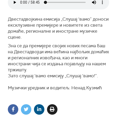
Двестадвојкина емисија „Слушај ‘вамо” доноси
ексклузивне премијере и новитете из света
домаће, регионалне и иностране музичке
сцене.
Зна се да премијере својих нових песама баш
на Двестадвојци има већина најбољих домаћих
и регионалних извођача, као и многи
инострани чија се издања појављују на нашем
тржишту.
Зато слушај ‘вамо емисију „Слушај ‘вамо!”.
Музички уредник и водитељ: Ненад Кузмић