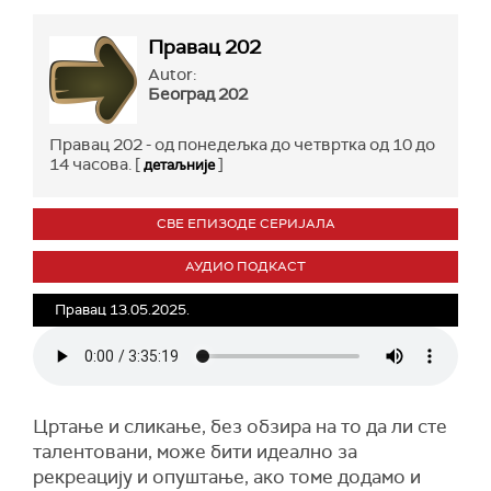
Правац 202
Autor:
Београд 202
Правац 202 - од понедељка до четвртка од 10 до
14 часова. [
]
детаљније
СВЕ ЕПИЗОДЕ СЕРИЈАЛА
АУДИО ПОДКАСТ
Правац 13.05.2025.
Цртање и сликање, без обзира на то да ли сте
талентовани, може бити идеално за
рекреацију и опуштање, ако томе додамо и