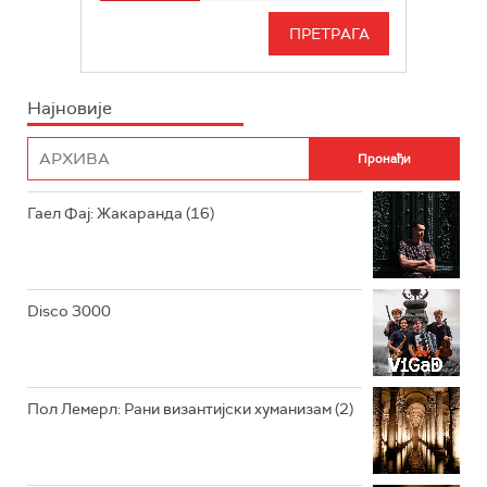
РАДИО БЕОГРАД 3
СЕРИЈА
БЕОГРАД 202
ИНФО
Најновије
РАДИО ПЛЕТЕНИЦА
ФИЛМ
РАДИО РОКЕНРОЛЕР
РАДИО ЏУБОКС
Гаел Фај: Жакаранда (16)
РАДИО ВРТЕШКА
РАДИО ЏЕЗЕР
Disco 3000
АРХИВ
Пол Лемерл: Рани византијски хуманизам (2)