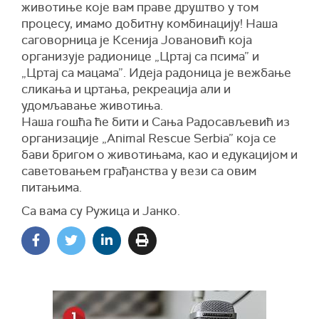
животиње које вам праве друштво у том
процесу, имамо добитну комбинацију! Наша
саговорница је Ксенија Јовановић која
организује радионице „Цртај са псима” и
„Цртај са мацама”. Идеја радоница је вежбање
сликања и цртања, рекреација али и
удомљавање животиња.
Наша гошћа ће бити и Сања Радосављевић из
организације „Animal Rescue Serbia” која се
бави бригом о животињама, као и едукацијом и
саветовањем грађанства у вези са овим
питањима.
Са вама су Ружица и Јанко.