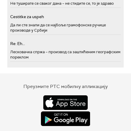
Не туширате се сваког дана – не стидите се, то је здраво
Cestitke za uspeh
Да ли сте знали да се најбоље грамофонске ручице
производе у Србији
Re: Eh...
Лесковачка спржа – производ са заштићеним географским
пореклом
Преузмите РТС мобилну апликацију