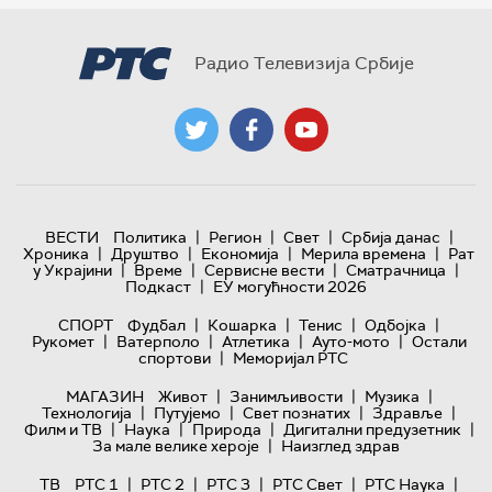
Радио Телевизија Србије
|
|
|
|
ВЕСТИ
Политика
Регион
Свет
Србија данас
|
|
|
|
Хроника
Друштво
Економија
Мерила времена
Рат
|
|
|
|
у Украјини
Време
Сервисне вести
Сматрачница
|
Подкаст
ЕУ могућности 2026
|
|
|
|
СПОРТ
Фудбал
Кошарка
Тенис
Одбојка
|
|
|
|
Рукомет
Ватерполо
Атлетика
Ауто-мото
Остали
|
спортови
Меморијал РТС
|
|
|
МАГАЗИН
Живот
Занимљивости
Музика
|
|
|
|
Технологијa
Путујемо
Свет познатих
Здравље
|
|
|
|
Филм и ТВ
Наука
Природа
Дигитални предузетник
|
За мале велике хероје
Наизглед здрав
|
|
|
|
|
ТВ
РТС 1
РТС 2
РТС 3
РТС Свет
РТС Наука