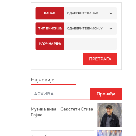
КАНАЛ:
ОДАБЕРИТЕ КАНАЛ
РАДИО БЕОГРАД 1
ТИП ЕМИСИЈЕ:
ОДАБЕРИТЕ ЕМИСИЈУ
РАДИО БЕОГРАД 2
СПОРТ
КЉУЧНА РЕЧ:
РАДИО БЕОГРАД 3
СЕРИЈА
БЕОГРАД 202
ИНФО
Најновије
РАДИО ПЛЕТЕНИЦА
ФИЛМ
РАДИО РОКЕНРОЛЕР
РАДИО ЏУБОКС
Музика вива – Секстети Стива
Рајша
РАДИО ВРТЕШКА
РАДИО ЏЕЗЕР