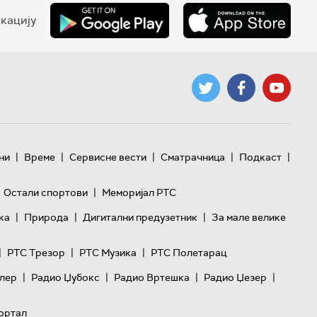
кацију
|
|
|
|
|
ни
Време
Сервисне вести
Сматрачница
Подкаст
|
Остали спортови
Меморијал РТС
|
|
|
ка
Природа
Дигитални предузетник
За мале велике
|
|
|
РТС Трезор
РТС Музика
РТС Полетарац
|
|
|
|
лер
Радио Џубокс
Радио Вртешка
Радио Џезер
ортал