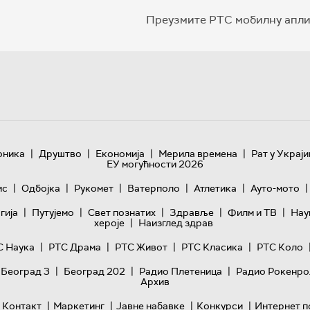
Преузмите РТС мобилну апли
|
|
|
|
оника
Друштво
Економија
Мерила времена
Рат у Украји
ЕУ могућности 2026
|
|
|
|
|
|
ис
Одбојка
Рукомет
Ватерполо
Атлетика
Ауто-мото
|
|
|
|
|
гијa
Путујемо
Свет познатих
Здравље
Филм и ТВ
Нау
|
хероје
Наизглед здрав
|
|
|
|
С Наука
РТС Драма
РТС Живот
РТС Класика
РТС Коло
|
|
|
 Београд 3
Београд 202
Радио Плетеница
Радио Рокенро
Архив
|
|
|
|
Контакт
Маркетинг
Јавне набавке
Конкурси
Интернет п