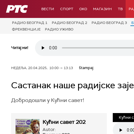
РТС
ВЕСТИ
СПОРТ
OKO
МАГАЗИН
ТВ
Р
РАДИО БЕОГРАД 1
РАДИО БЕОГРАД 2
РАДИО БЕОГРАД 3
Б
ФРЕКВЕНЦИЈЕ
РАДИО УЖИВО
Читај ми!
štampaj
НЕДЕЉА, 20.04.2025, 10:00 -> 13:13
Састанак наше радијске зај
Добродошли у Кућни савет!
Кућни с
Кућни савет 202
Autor: