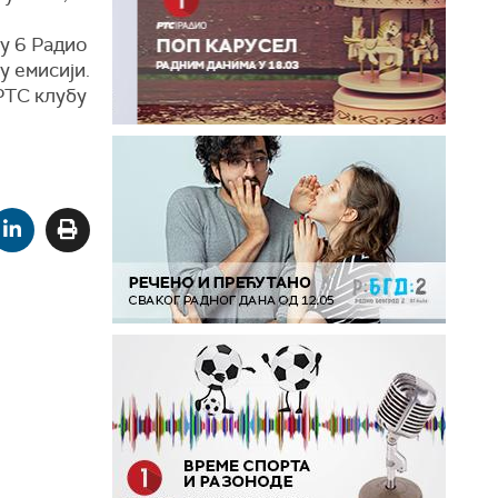
у 6 Радио
у емисији.
РТС клубу