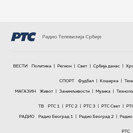
Радио Телевизија Србије
|
|
|
|
ВЕСТИ
Политика
Регион
Свет
Србија данас
Хр
|
|
СПОРТ
Фудбал
Кошарка
Тен
|
|
|
МАГАЗИН
Живот
Занимљивости
Музика
Техноло
|
|
|
|
ТВ
РТС 1
РТС 2
РТС 3
РТС Свет
РТ
|
|
РАДИО
Радио Београд 1
Радио Београд 2
Радио
РТС