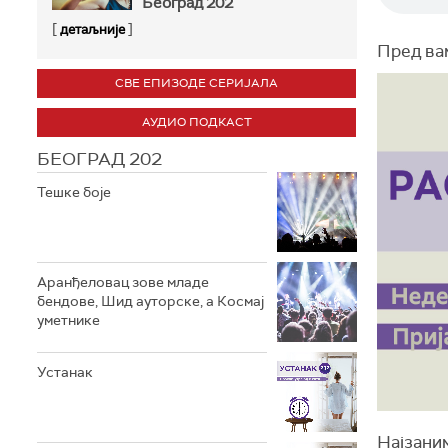
Београд 202
[
]
детаљније
Пред вам
СВЕ ЕПИЗОДЕ СЕРИЈАЛА
АУДИО ПОДКАСТ
БЕОГРАД 202
Тешке боје
Аранђеловац зове младе
бендове, Шид ауторске, а Космај
уметнике
Устанак
Најзаним