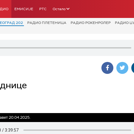
АДИО
ЕМИСИЈЕ
РТС
Остало
ЕОГРАД 202
РАДИО ПЛЕТЕНИЦА
РАДИО РОКЕНРОЛЕР
РАДИО Џ
еднице
авет 20.04.2025.