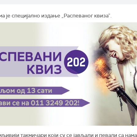
а је специјално издање „Распеваног квиза”.
љивији такмичари који су се јављали и певали са нам