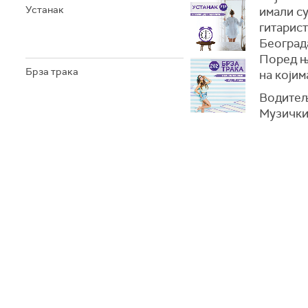
Устанак
имали су
гитарис
Београда
Поред њ
Брза трака
на којим
Водитељ
Музички