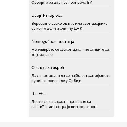
Србији, и за шта нас припрема ЕУ
Dvojnik mog oca
Вероватно свако од нас има свог двојника
са којим дели и сличну ДНК
Nemogućnost tusiranja
Не туширате се сваког дана – не стидите се,
то је здраво
Cestitke za uspeh
Да ли сте знали да се најбоље грамофонске
ручице производе у Србији
Re: Eh...
Лесковачка спржа – производ са
заштићеним географским пореклом