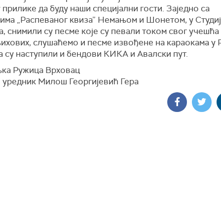
 прилике да буду наши специјални гости. Заједно са
тима „Распеваног квиза” Немањом и Шонетом, у Студиј
, снимили су песме које су певали током свог учешћа 
ихових, слушаћемо и песме извођене на караокама у 
а су наступили и бендови КИКА и Авалски пут.
ка Ружица Врховац
 уредник Милош Георгијевић Гера