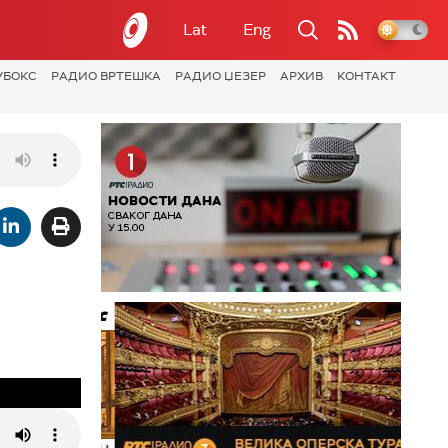
Lat
Eng
УБОКС
РАДИО ВРТЕШКА
РАДИО ЏЕЗЕР
АРХИВ
КОНТАКТ