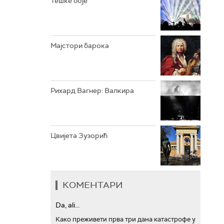
Тешке боје
АРХИВ
Мајстори барока
Рихард Вагнер: Валкира
Цвијета Зузорић
КОМЕНТАРИ
Da, ali...
Како преживети прва три дана катастрофе у