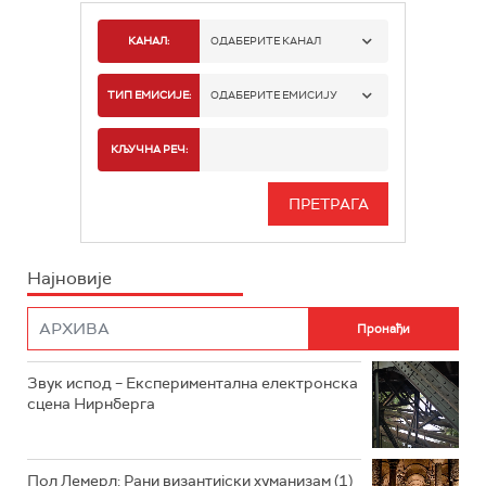
КАНАЛ:
ОДАБЕРИТЕ КАНАЛ
РАДИО БЕОГРАД 1
ТИП ЕМИСИЈЕ:
ОДАБЕРИТЕ ЕМИСИЈУ
РАДИО БЕОГРАД 2
СПОРТ
КЉУЧНА РЕЧ:
РАДИО БЕОГРАД 3
СЕРИЈА
БЕОГРАД 202
ИНФО
Најновије
РАДИО ПЛЕТЕНИЦА
ФИЛМ
РАДИО РОКЕНРОЛЕР
РАДИО ЏУБОКС
Звук испод – Експериментална електронска
сцена Нирнберга
РАДИО ВРТЕШКА
РАДИО ЏЕЗЕР
Пол Лемерл: Рани византијски хуманизам (1)