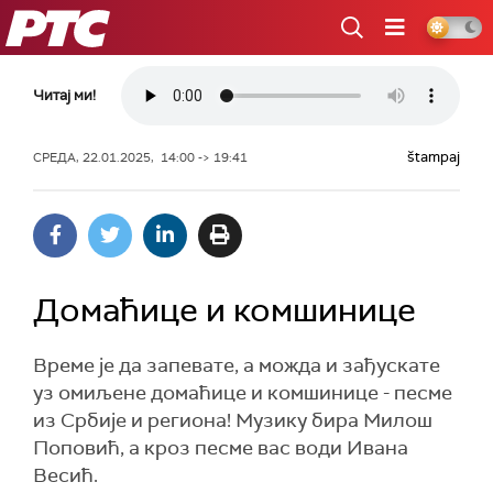
РТС
Читај ми!
štampaj
СРЕДА, 22.01.2025, 14:00 -> 19:41
Домаћице и комшинице
Време је да запевате, а можда и зађускате
уз омиљене домаћице и комшинице - песме
из Србије и региона! Музику бира Милош
Поповић, а кроз песме вас води Ивана
Весић.