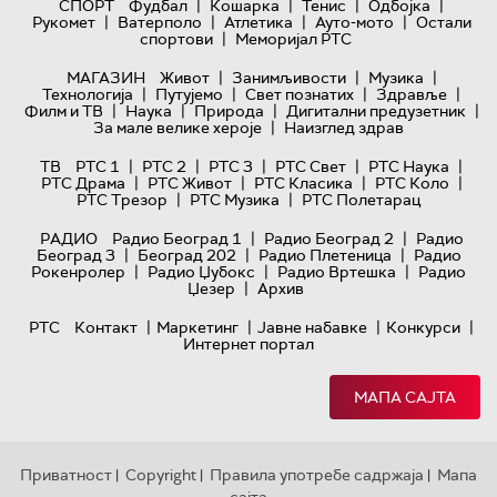
|
|
|
|
СПОРТ
Фудбал
Кошарка
Тенис
Одбојка
|
|
|
|
Рукомет
Ватерполо
Атлетика
Ауто-мото
Остали
|
спортови
Меморијал РТС
|
|
|
МАГАЗИН
Живот
Занимљивости
Музика
|
|
|
|
Технологијa
Путујемо
Свет познатих
Здравље
|
|
|
|
Филм и ТВ
Наука
Природа
Дигитални предузетник
|
За мале велике хероје
Наизглед здрав
|
|
|
|
|
ТВ
РТС 1
РТС 2
РТС 3
РТС Свет
РТС Наука
|
|
|
|
РТС Драма
РТС Живот
РТС Класика
РТС Коло
|
|
РТС Трезор
РТС Музика
РТС Полетарац
|
|
РАДИО
Радио Београд 1
Радио Београд 2
Радио
|
|
|
Београд 3
Београд 202
Радио Плетеница
Радио
|
|
|
Рокенролер
Радио Џубокс
Радио Вртешка
Радио
|
Џезер
Архив
|
|
|
|
РТС
Контакт
Маркетинг
Јавне набавке
Конкурси
Интернет портал
МАПА САЈТА
Приватност
Copyright
Правила употребе садржаја
Мапа
|
|
|