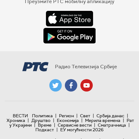
Преузмите РТС мобилну апликацију
Радио Телевизија Србије
|
|
|
|
ВЕСТИ
Политика
Регион
Свет
Србија данас
|
|
|
|
Хроника
Друштво
Економија
Мерила времена
Рат
|
|
|
|
у Украјини
Време
Сервисне вести
Сматрачница
|
Подкаст
ЕУ могућности 2026