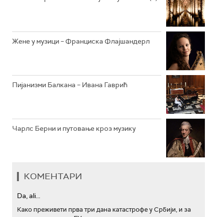
АРХИВ
Жене у музици – Франциска Флајшандерл
Пијанизми Балкана – Ивана Гаврић
Чарлс Берни и путовање кроз музику
КОМЕНТАРИ
Da, ali...
Како преживети прва три дана катастрофе у Србији, и за