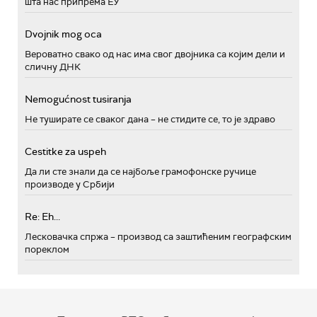
шта нас припрема ЕУ
Dvojnik mog oca
Вероватно свако од нас има свог двојника са којим дели и
сличну ДНК
Nemogućnost tusiranja
Не туширате се сваког дана – не стидите се, то је здраво
Cestitke za uspeh
Да ли сте знали да се најбоље грамофонске ручице
производе у Србији
Re: Eh...
Лесковачка спржа – производ са заштићеним географским
пореклом