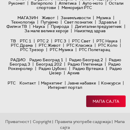
|
|
|
|
Рукомет
Ватерполо
Атлетика
Ауто-мото
Остали
|
спортови
Меморијал РТС
|
|
|
МАГАЗИН
Живот
Занимљивости
Музика
|
|
|
|
Технологијa
Путујемо
Свет познатих
Здравље
|
|
|
|
Филм и ТВ
Наука
Природа
Дигитални предузетник
|
За мале велике хероје
Наизглед здрав
|
|
|
|
|
ТВ
РТС 1
РТС 2
РТС 3
РТС Свет
РТС Наука
|
|
|
|
РТС Драма
РТС Живот
РТС Класика
РТС Коло
|
|
РТС Трезор
РТС Музика
РТС Полетарац
|
|
РАДИО
Радио Београд 1
Радио Београд 2
Радио
|
|
|
Београд 3
Београд 202
Радио Плетеница
Радио
|
|
|
Рокенролер
Радио Џубокс
Радио Вртешка
Радио
|
Џезер
Архив
|
|
|
|
РТС
Контакт
Маркетинг
Јавне набавке
Конкурси
Интернет портал
МАПА САЈТА
Приватност
Copyright
Правила употребе садржаја
Мапа
|
|
|
сајта