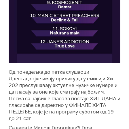
Од понедељка до петка слушаоци
Двестадвојке имају прилику да у емисији Хит
202 преслушавају актуелне музичке нумере и
да гласају за оне које сматрају најбољим.
Песма са највише гласова постаје ХИТ ДАНА и
пласираће се директно у ФИНАЛЕ ХИТА
НЕДЕЉЕ, које је на програму суботом од 19
до 21 сат.
Са вама је Милош Георгијевић Гера.