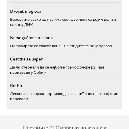
Dvojnik mog oca
Вероватно свако од нас има свог двојника са којим дели и
сличну ДНК
Nemogućnost tusiranja
Не туширате се сваког дана – не стидите се, то је здраво
Cestitke za uspeh
Да ли сте знали да се најбоље грамофонске ручице
производе у Србији
Re: Eh...
Лесковачка спржа – производ са заштићеним географским
пореклом
Преузмите РТС мобилну апликацију