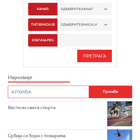
КАНАЛ:
ОДАБЕРИТЕ КАНАЛ
РАДИО БЕОГРАД 1
ТИП ЕМИСИЈЕ:
ОДАБЕРИТЕ ЕМИСИЈУ
РАДИО БЕОГРАД 2
СПОРТ
КЉУЧНА РЕЧ:
РАДИО БЕОГРАД 3
СЕРИЈА
БЕОГРАД 202
ИНФО
Најновије
РАДИО ПЛЕТЕНИЦА
ФИЛМ
РАДИО РОКЕНРОЛЕР
РАДИО ЏУБОКС
Вести из света спорта
РАДИО ВРТЕШКА
РАДИО ЏЕЗЕР
Србија се бори с пожарима