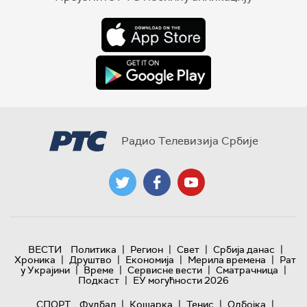
Радио Телевизија Србије
|
|
|
|
ВЕСТИ
Политика
Регион
Свет
Србија данас
|
|
|
|
Хроника
Друштво
Економија
Мерила времена
Рат
|
|
|
|
у Украјини
Време
Сервисне вести
Сматрачница
|
Подкаст
ЕУ могућности 2026
|
|
|
|
СПОРТ
Фудбал
Кошарка
Тенис
Одбојка