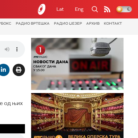
Lat
Eng
УБОКС
РАДИО ВРТЕШКА
РАДИО ЏЕЗЕР
АРХИВ
КОНТАКТ
ке од њих