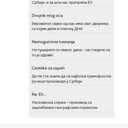
Србији, и за шта нас припрема ЕУ
Dvojnik mog oca
Вероватно свако од нас има свог двојника
са којим дели и сличну ДНК
Nemogućnost tusiranja
Не туширате се сваког дана – не стидите се,
то је здраво
Cestitke za uspeh
Да ли сте знали да се најбоље грамофонске
ручице производе у Србији
Re: Eh...
Лесковачка спржа – производ са
заштићеним географским пореклом