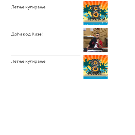
Летње кулирање
Дођи код Кизе!
Летње кулирање