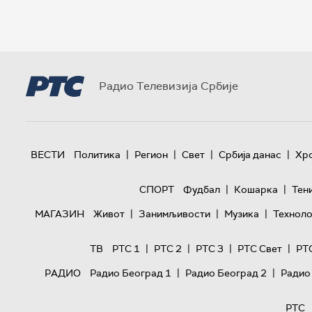
Радио Телевизија Србије
|
|
|
|
ВЕСТИ
Политика
Регион
Свет
Србија данас
Хр
|
|
СПОРТ
Фудбал
Кошарка
Тен
|
|
|
МАГАЗИН
Живот
Занимљивости
Музика
Техноло
|
|
|
|
ТВ
РТС 1
РТС 2
РТС 3
РТС Свет
РТ
|
|
РАДИО
Радио Београд 1
Радио Београд 2
Радио
РТС