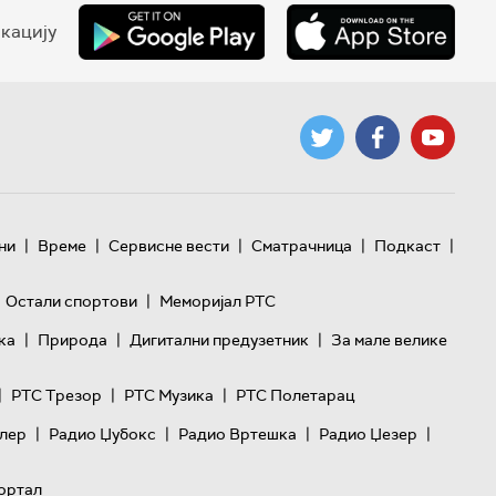
кацију
|
|
|
|
|
ни
Време
Сервисне вести
Сматрачница
Подкаст
|
Остали спортови
Меморијал РТС
|
|
|
ка
Природа
Дигитални предузетник
За мале велике
|
|
|
РТС Трезор
РТС Музика
РТС Полетарац
|
|
|
|
лер
Радио Џубокс
Радио Вртешка
Радио Џезер
ортал