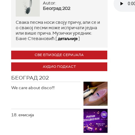
Autor:
Београд 202
Свака песма носи своју причу, али се и
о свакој песми може испричати једна
или више прича. Музички уредник:
Бане Стевановић [
]
детаљније
СВЕ ЕПИЗОДЕ СЕРИЈАЛА
АУДИО ПОДКАСТ
БЕОГРАД 202
We care about disco!!!
18. емисија