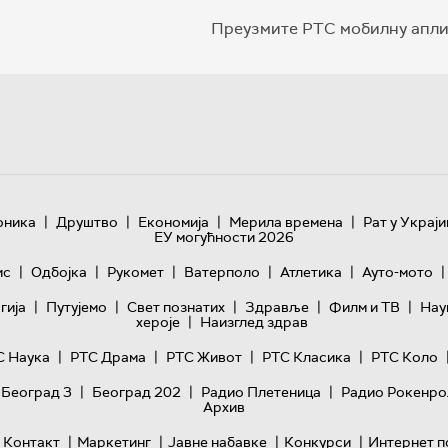
Преузмите РТС мобилну апли
|
|
|
|
оника
Друштво
Економија
Мерила времена
Рат у Украји
ЕУ могућности 2026
|
|
|
|
|
|
ис
Одбојка
Рукомет
Ватерполо
Атлетика
Ауто-мото
|
|
|
|
|
гијa
Путујемо
Свет познатих
Здравље
Филм и ТВ
Нау
|
хероје
Наизглед здрав
|
|
|
|
С Наука
РТС Драма
РТС Живот
РТС Класика
РТС Коло
|
|
|
 Београд 3
Београд 202
Радио Плетеница
Радио Рокенро
Архив
|
|
|
|
Контакт
Маркетинг
Јавне набавке
Конкурси
Интернет п