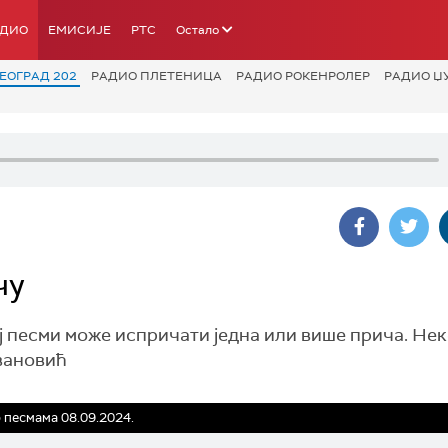
АДИО
ЕМИСИЈЕ
РТС
Остало
ЕОГРАД 202
РАДИО ПЛЕТЕНИЦА
РАДИО РОКЕНРОЛЕР
РАДИО Џ
чу
кој песми може испричати једна или више прича. Не
вановић
 песмама 08.09.2024.