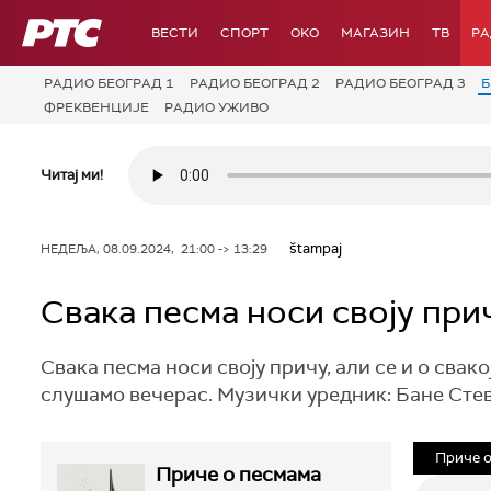
РТС
ВЕСТИ
СПОРТ
OKO
МАГАЗИН
ТВ
Р
РАДИО БЕОГРАД 1
РАДИО БЕОГРАД 2
РАДИО БЕОГРАД 3
Б
ФРЕКВЕНЦИЈЕ
РАДИО УЖИВО
Читај ми!
štampaj
НЕДЕЉА, 08.09.2024, 21:00 -> 13:29
Свака песма носи своју при
Свака песма носи своју причу, али се и о сва
слушамо вечерас. Музички уредник: Бане Сте
Приче о
Приче о песмама