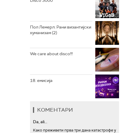
Disco 3000
АРХИВ
Пол Лемерл: Рани византијски
хуманизам (2)
We care about disco!!!
18. емисија
КОМЕНТАРИ
Da, ali...
Како преживети прва три дана катастрофе у