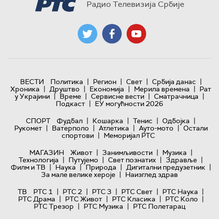
Радио Телевизија Србије
|
|
|
|
ВЕСТИ
Политика
Регион
Свет
Србија данас
|
|
|
|
Хроника
Друштво
Економија
Мерила времена
Рат
|
|
|
|
у Украјини
Време
Сервисне вести
Сматрачница
|
Подкаст
ЕУ могућности 2026
|
|
|
|
СПОРТ
Фудбал
Кошарка
Тенис
Одбојка
|
|
|
|
Рукомет
Ватерполо
Атлетика
Ауто-мото
Остали
|
спортови
Меморијал РТС
|
|
|
МАГАЗИН
Живот
Занимљивости
Музика
|
|
|
|
Технологијa
Путујемо
Свет познатих
Здравље
|
|
|
|
Филм и ТВ
Наука
Природа
Дигитални предузетник
|
За мале велике хероје
Наизглед здрав
|
|
|
|
|
ТВ
РТС 1
РТС 2
РТС 3
РТС Свет
РТС Наука
|
|
|
|
РТС Драма
РТС Живот
РТС Класика
РТС Коло
|
|
РТС Трезор
РТС Музика
РТС Полетарац