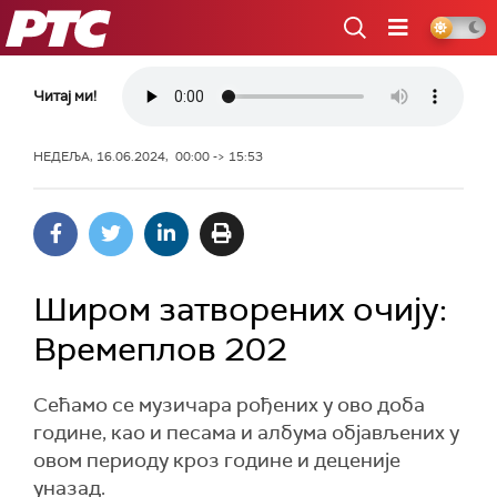
РТС
Читај ми!
НЕДЕЉА, 16.06.2024, 00:00 -> 15:53
Широм затворених очију:
Времеплов 202
Сећамо се музичара рођених у ово доба
године, као и песама и албума објављених у
овом периоду кроз године и деценије
уназад.