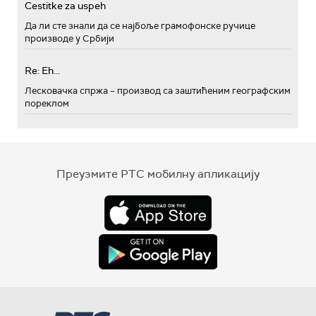
Cestitke za uspeh
Да ли сте знали да се најбоље грамофонске ручице
производе у Србији
Re: Eh...
Лесковачка спржа – производ са заштићеним географским
пореклом
Преузмите РТС мобилну апликацију