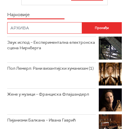
БЕОГРАД 202
ИНФО
Најновије
РАДИО ПЛЕТЕНИЦА
ФИЛМ
РАДИО РОКЕНРОЛЕР
РАДИО ЏУБОКС
Звук испод – Експериментална електронска
сцена Нирнберга
РАДИО ВРТЕШКА
РАДИО ЏЕЗЕР
Пол Лемерл: Рани византијски хуманизам (1)
АРХИВ
Жене у музици – Франциска Флајшандерл
Пијанизми Балкана – Ивана Гаврић