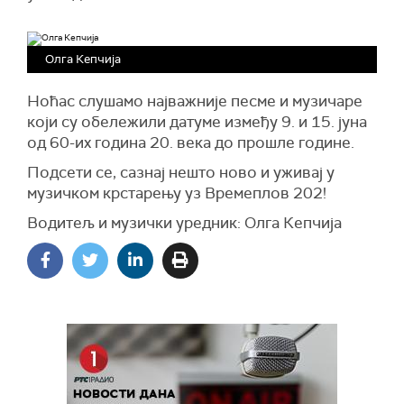
Олга Кепчија
Ноћас слушамо најважније песме и музичаре
који су обележили датуме између 9. и 15. јуна
од 60-их година 20. века до прошле године.
Подсети се, сазнај нешто ново и уживај у
музичком крстарењу уз Времеплов 202!
Водитељ и музички уредник: Олга Кепчија