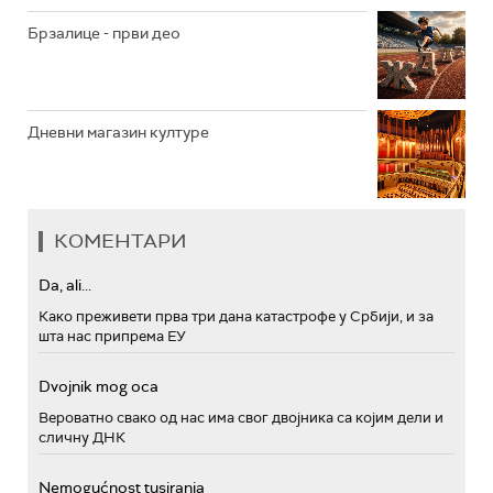
Брзалице - први део
Дневни магазин културе
КОМЕНТАРИ
Da, ali...
Како преживети прва три дана катастрофе у Србији, и за
шта нас припрема ЕУ
Dvojnik mog oca
Вероватно свако од нас има свог двојника са којим дели и
сличну ДНК
Nemogućnost tusiranja