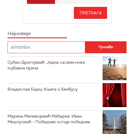
РАДИО БЕОГРАД 3
СЕРИЈА
БЕОГРАД 202
ИНФО
Најновије
РАДИО ПЛЕТЕНИЦА
ФИЛМ
РАДИО РОКЕНРОЛЕР
РАДИО ЏУБОКС
Срђан Драгојевић: Једна сасвим нова
љубавна прича
РАДИО ВРТЕШКА
РАДИО ЏЕЗЕР
Владислав Бајац: Књига о бамбусу
АРХИВ
Марина Миливојевић Мађарев: Иван
Мештровић – Победник остаје победник