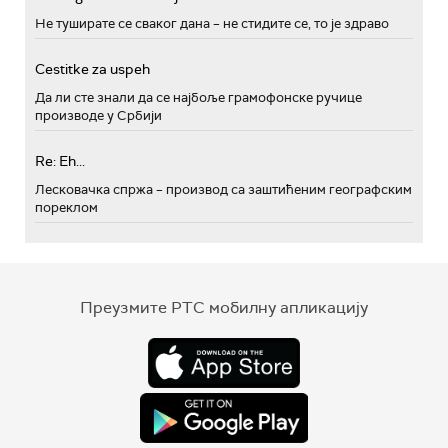
Не туширате се сваког дана – не стидите се, то је здраво
Cestitke za uspeh
Да ли сте знали да се најбоље грамофонске ручице
производе у Србији
Re: Eh...
Лесковачка спржа – производ са заштићеним географским
пореклом
Преузмите РТС мобилну апликацију