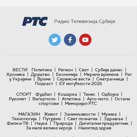
Радио Телевизија Србије
|
|
|
|
ВЕСТИ
Политика
Регион
Свет
Србија данас
|
|
|
|
Хроника
Друштво
Економија
Мерила времена
Рат
|
|
|
|
у Украјини
Време
Сервисне вести
Сматрачница
|
Подкаст
ЕУ могућности 2026
|
|
|
|
СПОРТ
Фудбал
Кошарка
Тенис
Одбојка
|
|
|
|
Рукомет
Ватерполо
Атлетика
Ауто-мото
Остали
|
спортови
Меморијал РТС
|
|
|
МАГАЗИН
Живот
Занимљивости
Музика
|
|
|
|
Технологијa
Путујемо
Свет познатих
Здравље
|
|
|
|
Филм и ТВ
Наука
Природа
Дигитални предузетник
|
За мале велике хероје
Наизглед здрав