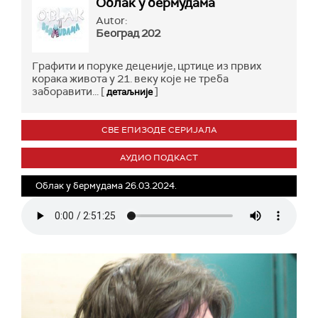
Облак у бермудама
Autor:
Београд 202
Графити и поруке деценије, цртице из првих
корака живота у 21. веку које не треба
заборавити... [
]
детаљније
СВЕ ЕПИЗОДЕ СЕРИЈАЛА
АУДИО ПОДКАСТ
Облак у бермудама 26.03.2024.