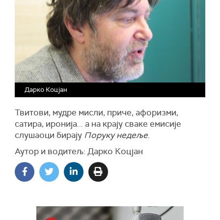
Дарко Коцјан
Твитови, мудре мисли, приче, афоризми,
сатира, иронија... а на крају сваке емисије
слушаоци бирају
Поруку недеље
.
Аутор и водитељ: Дарко Коцјан