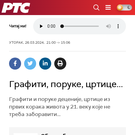
РТС
Читај ми!
УТОРАК, 26.03.2024, 21:00 -> 15:06
Графити, поруке, цртице...
Графити и поруке деценије, цртице из
првих корака живота у 21. веку које не
треба заборавити...