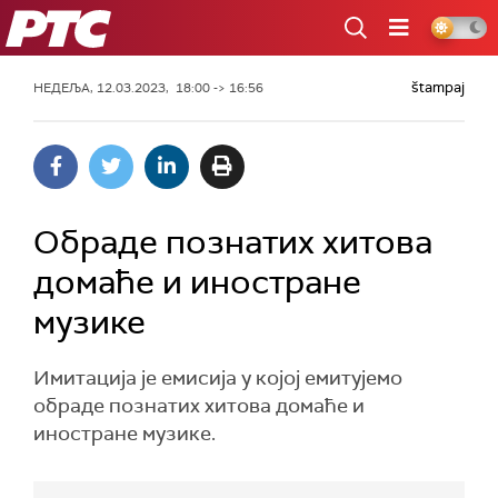
РТС
štampaj
НЕДЕЉА, 12.03.2023, 18:00 -> 16:56
Oбраде познатих хитова
домаће и иностране
музике
Имитација је емисија у којој емитујeмо
обраде познатих хитова домаће и
иностране музике.