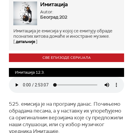
Имитација
Autor:
Београд 202
Имитација је емисија у којој се емитују обраде
познатих хитова домаће и иностране музике.
[
]
детаљније
СВЕ ЕПИЗОДЕ СЕРИЈАЛА
Имитација 12.3.
525. емисија је на програму данас. Почињемо
обрадама песама, а у наставку их упоређујемо
са оригиналним верзијама које су предложили
наши слушаоци, или су избор музичког
уредника Имитације.