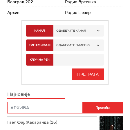
Београд 202
Радио Вртешка
Архив
Радио Џезер
КАНАЛ:
ОДАБЕРИТЕ КАНАЛ
РАДИО БЕОГРАД 1
ТИП ЕМИСИЈЕ:
ОДАБЕРИТЕ ЕМИСИЈУ
РАДИО БЕОГРАД 2
СПОРТ
КЉУЧНА РЕЧ:
РАДИО БЕОГРАД 3
СЕРИЈА
БЕОГРАД 202
ИНФО
Најновије
РАДИО ПЛЕТЕНИЦА
ФИЛМ
РАДИО РОКЕНРОЛЕР
РАДИО ЏУБОКС
Гаел Фај: Жакаранда (16)