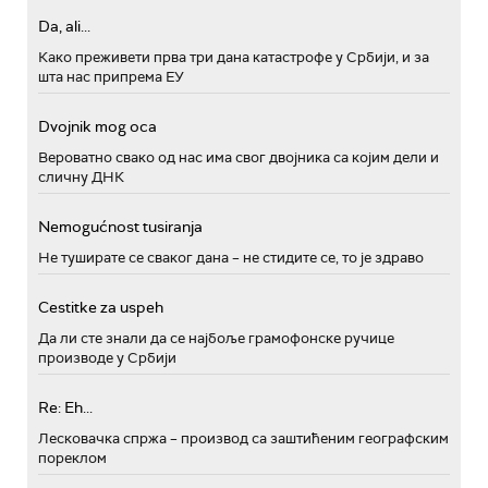
Da, ali...
Како преживети прва три дана катастрофе у Србији, и за
шта нас припрема ЕУ
Dvojnik mog oca
Вероватно свако од нас има свог двојника са којим дели и
сличну ДНК
Nemogućnost tusiranja
Не туширате се сваког дана – не стидите се, то је здраво
Cestitke za uspeh
Да ли сте знали да се најбоље грамофонске ручице
производе у Србији
Re: Eh...
Лесковачка спржа – производ са заштићеним географским
пореклом