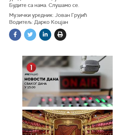
Будите са нама. Слушамо се.
Музички уредник: Јован Грујић
Водитељ: Дарко Коцјан