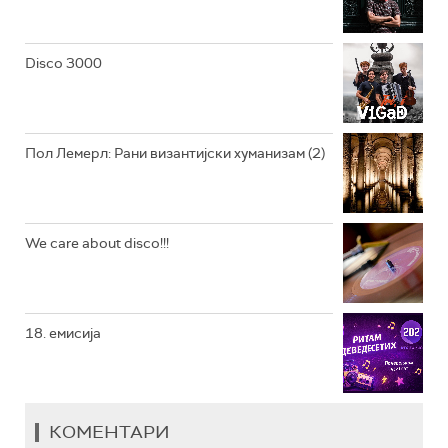
РАДИО ВРТЕШКА
РАДИО ЏЕЗЕР
Disco 3000
АРХИВ
Пол Лемерл: Рани византијски хуманизам (2)
We care about disco!!!
18. емисија
КОМЕНТАРИ