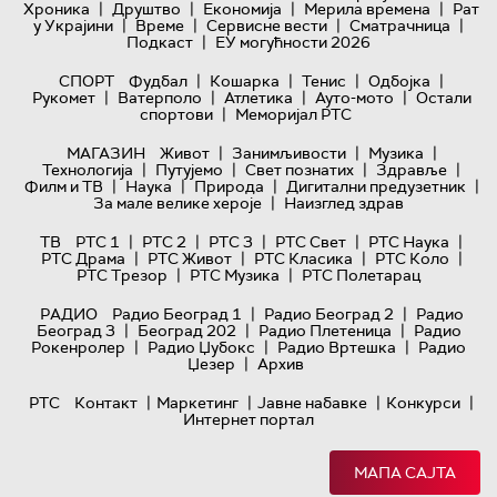
|
|
|
|
Хроника
Друштво
Економија
Мерила времена
Рат
|
|
|
|
у Украјини
Време
Сервисне вести
Сматрачница
|
Подкаст
ЕУ могућности 2026
|
|
|
|
СПОРТ
Фудбал
Кошарка
Тенис
Одбојка
|
|
|
|
Рукомет
Ватерполо
Атлетика
Ауто-мото
Остали
|
спортови
Меморијал РТС
|
|
|
МАГАЗИН
Живот
Занимљивости
Музика
|
|
|
|
Технологијa
Путујемо
Свет познатих
Здравље
|
|
|
|
Филм и ТВ
Наука
Природа
Дигитални предузетник
|
За мале велике хероје
Наизглед здрав
|
|
|
|
|
ТВ
РТС 1
РТС 2
РТС 3
РТС Свет
РТС Наука
|
|
|
|
РТС Драма
РТС Живот
РТС Класика
РТС Коло
|
|
РТС Трезор
РТС Музика
РТС Полетарац
|
|
РАДИО
Радио Београд 1
Радио Београд 2
Радио
|
|
|
Београд 3
Београд 202
Радио Плетеница
Радио
|
|
|
Рокенролер
Радио Џубокс
Радио Вртешка
Радио
|
Џезер
Архив
|
|
|
|
РТС
Контакт
Маркетинг
Јавне набавке
Конкурси
Интернет портал
МАПА САЈТА