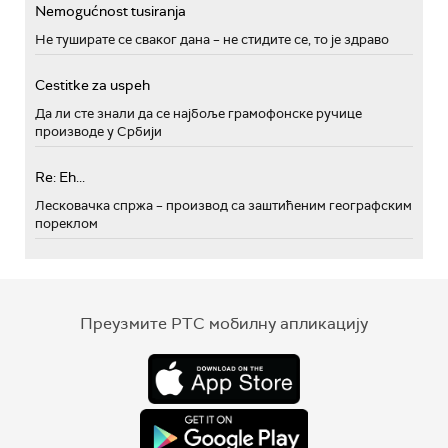
Nemogućnost tusiranja
Не туширате се сваког дана – не стидите се, то је здраво
Cestitke za uspeh
Да ли сте знали да се најбоље грамофонске ручице
производе у Србији
Re: Eh...
Лесковачка спржа – производ са заштићеним географским
пореклом
Преузмите РТС мобилну апликацију