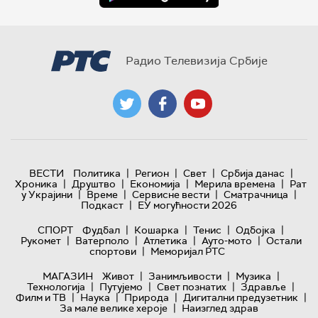
Радио Телевизија Србије
|
|
|
|
ВЕСТИ
Политика
Регион
Свет
Србија данас
|
|
|
|
Хроника
Друштво
Економија
Мерила времена
Рат
|
|
|
|
у Украјини
Време
Сервисне вести
Сматрачница
|
Подкаст
ЕУ могућности 2026
|
|
|
|
СПОРТ
Фудбал
Кошарка
Тенис
Одбојка
|
|
|
|
Рукомет
Ватерполо
Атлетика
Ауто-мото
Остали
|
спортови
Меморијал РТС
|
|
|
МАГАЗИН
Живот
Занимљивости
Музика
|
|
|
|
Технологијa
Путујемо
Свет познатих
Здравље
|
|
|
|
Филм и ТВ
Наука
Природа
Дигитални предузетник
|
За мале велике хероје
Наизглед здрав