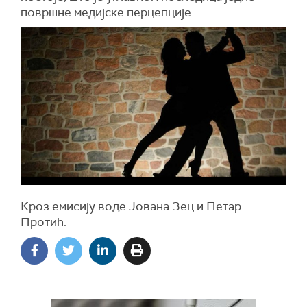
површне медијске перцепције.
Кроз емисију воде Јована Зец и Петар
Протић.