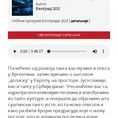
Autor:
Београд 202
Ноћни програм Београда 202 [
]
детаљније
СВЕ ЕПИЗОДЕ СЕРИЈАЛА
Почећемо од развоја танга као музике и плеса
у Аргентини, затим причамо о његовом
„доласку” у Европу, на просторе Југославије,
као и тангу у Србији данас. Упознаћемо вас са
најрепрезентативнијим песмама и извођачима
из танго културе, и покушати да објаснимо шта
суштински танго јесте, ко га може плесати и
како разбити бројне предрасуде које о њему
постоје, што је углавном последица једне