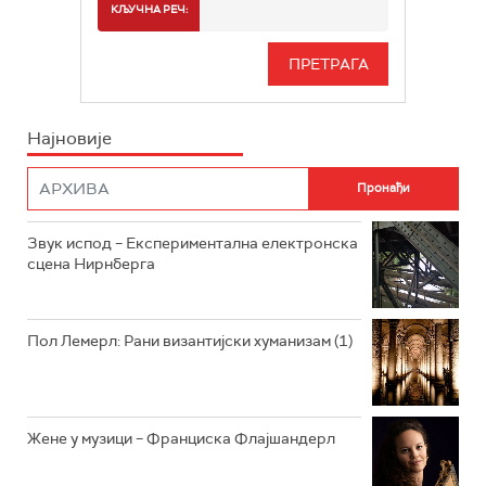
СПОРТ
КЉУЧНА РЕЧ:
РАДИО БЕОГРАД 3
СЕРИЈА
БЕОГРАД 202
ИНФО
Најновије
РАДИО ПЛЕТЕНИЦА
ФИЛМ
РАДИО РОКЕНРОЛЕР
РАДИО ЏУБОКС
Звук испод – Експериментална електронска
сцена Нирнберга
РАДИО ВРТЕШКА
РАДИО ЏЕЗЕР
Пол Лемерл: Рани византијски хуманизам (1)
АРХИВ
Жене у музици – Франциска Флајшандерл