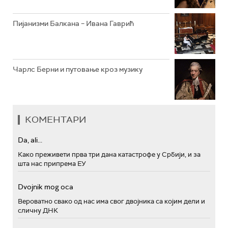
Пијанизми Балкана – Ивана Гаврић
Чарлс Берни и путовање кроз музику
КОМЕНТАРИ
Da, ali...
Како преживети прва три дана катастрофе у Србији, и за
шта нас припрема ЕУ
Dvojnik mog oca
Вероватно свако од нас има свог двојника са којим дели и
сличну ДНК