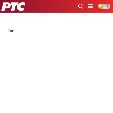
РТС
Таг: