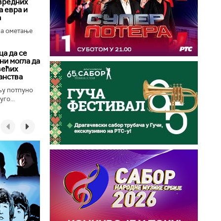
вредних
 евра и
а
за ометање
а да се
ни могла да
већих
анства
њу потпуно
го...