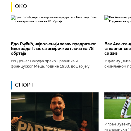
ОКО
Едо Љубић, највољенији певач предратног
Век Алексан
Београда: Глас са америчких плоча на 78
стварног све
обртаја
си жив
Из Доњег Вакуфа преко Травника и
У филму „Живо
француског Меца, године 1933. дошао је у
снимљеном по
Београд и убрзо постао велика престоничка
Александра Т
музичка звезда. Певао је у најбољим...
којег игра Дра
СПОРТ
Играч Јувенту
италијански "