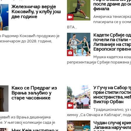
ану Влаховићу на било којој
после драме до 
Железничар верује
финала
де донео о наставку...
Коковићу, у клубу још
две године
Америчка тенисерк
пласирала се у осм
ВTA...
Кадети Србије о
р Радомир Коковић продужио је
почели па стали –
езничаром до 2028. године,
Литваније на ста
уб из Панчева...
Европског првен
Мушка кадетска ко
репрезентација Србије поражена је
Како се Предраг из
У Гучу на Сабор 
први стигли гости
Врања заљубио у
иностранства, ме
старе часовнике
Виктор Орбан
Традиционално, уз 
химну „Са Овчара и Каблара", поди
јевић из Врања деценијама
. У његовој колекцији сада је
Чудан случај кри
Јапанка наручил
 зидних, подних, каминских,
Ник Кејв наступио у