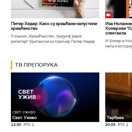
Питер Хедер: Како су хришћани напустили
Иза Ноланови
хришћанство
Хомерова "Од
спектакла
У књизи „Хришћанство, тријумф једне
И Хомер и Нол
религије“ британски историчар Питер Хедер
мита и историј
описује трансформацију хришћанства од
духу свог врем
блискоисточног култа до масовне религије...
филм који је по
ТВ ПРЕПОРУКА
СВЕТ. УЖИВО
Свет. Уживо
Тврђава
12:30
РТС 1
20:05
РТС 1