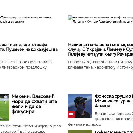
дра Тишме, картографа
Национално-класнo питање, со
та: Пуцањем не доказујеш да
случај: О Украјини, Лењину и Су
Галијеву, читајући књигу Ричард
т је леп“ Боре Драшковића,
Говорити о „националном питању“ 
 литерарном предлошку
клизава тема, нарочито у Источно
ишме, окорели криминалац Гара,
Ипак, нисам могао да одолим иск
ган Николић, каже...
вратим књизи Ричарда...
Мекени: Влаховић
Фонсека срушио 
Меншик сигуран 
мора да схвати шта
Атмана
жели и да се
фокусира
Бразилски тенисер
Фонсека пласирао с
финала мастерс...
са Венстон Мекени изјавио је за
Тутоспорт" да ће свакако
Гоф и Осака сигу