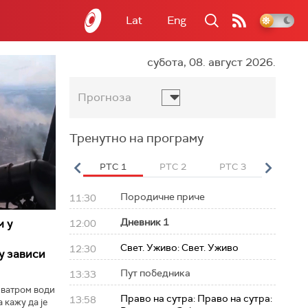
Lat
Eng
субота, 08. август 2026.
Прогноза
Тренутно на програму
вет
РТС HD
РТС 1
РТС 2
РТС 3
РТС Св
Породичне приче
11:30
Дневник 1
м у
12:00
Свет. Уживо: Свет. Уживо
12:30
у зависи
Пут победника
13:33
 ватром води
Право на сутра: Право на сутра:
13:58
 кажу да је