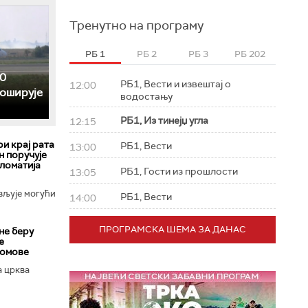
Тренутно на програму
РБ 1
РБ 2
РБ 3
РБ 202
0
РБ1, Вести и извештај о
12:00
роширује
водостању
РБ1, Из тинејџ угла
12:15
ри крај рата
РБ1, Вести
13:00
н поручује
пломатија
РБ1, Гости из прошлости
13:05
вљује могући
РБ1, Вести
14:00
ПРОГРАМСКА ШЕМА ЗА ДАНАС
не беру
е
домове
 црква