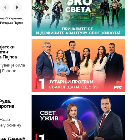
вјетски
лтан-
а Пајпса
увек је била
ј Европи.
ушењу да се
Руда,
против
 Жоао
е у осмину
рне, Бенчић