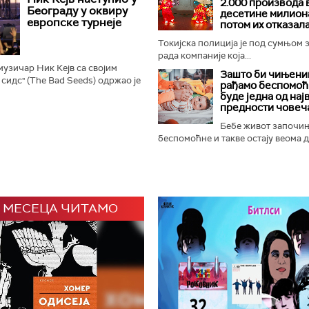
2.000 производа 
Најстарији је...
Београду у оквиру
десетине милиона
европске турнеје
потом их отказал
Токијска полиција је под сумњом 
рада компаније која...
музичар Ник Кејв са својим
Зашто би чињениц
 сидс" (The Bad Seeds) одржао је
рађамо беспомоћ
остору Доњег града Београдске
буде једна од нај
иру европске...
предности човеч
Бебе живот започи
беспомоћне и такве остају веома ду
 МЕСЕЦА ЧИТАМО