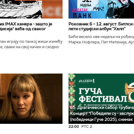
х IMAX камера - зашто је
Роковник 6 – 12. август: Битлси
исеја" већа од сваког
пети студијски албум ”Хелп”
Биће весело ове недеље на рође
ан играју по танкој жици између
Марка Нофлера, Пет Метинија, Ајс
е, сваки на свој начин и сходно
Брус Дикинсона, Ејџа, Марка Нас
ена. Овај други је направио
Вранковића и Јана Андерсона...
сле...
65. Драгачевски сабор трубача
Концерт "Победили су - заслуж
(победници Гуче 2025), снимак
22:00
РТС 2