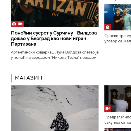
честитати Душ
одлуци коју бу
Поноћни сусрет у Сурчину - Вилдоза
Српски трене
дошао у Београд као нови играч
уговор са Жел
Партизана
саопштио је кл
Аргентински кошаркаш Лука Вилдоза слетео је
у поноћ на аеродром "Никола Тесла" поводом
званичног потписа за Партизан...
МАГАЗИН
Предраг Мило
сакупља сатове
више десетина