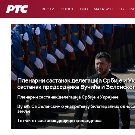
РТС
ВЕСТИ
СПОРТ
OKO
МАГАЗИН
ТВ
Р
Пленарни састанак делегација Србије и Ук
састанак председника Вучића и Зеленског
Пленарни састанак делегација Србије и Украјине
Вучић: Са Зеленским о унапређењу билатералних односа
земље
Tет-а-тет састанак двојице председника