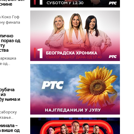
осмине
а Коко Гоф
ину финала
длично
 пораз од
рту
ства
шаркашка
 од...
трубача
 из
ђу њима и
саборску
зање...
минала –
а више од