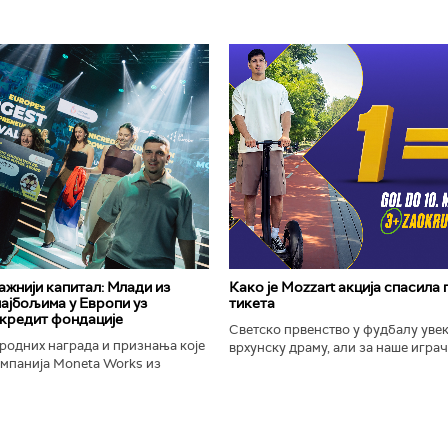
важнији капитал: Млади из
Како је Mozzart акција спасила
најбољима у Европи уз
тикета
кредит фондације
Светско првенство у фудбалу уве
родних награда и признања које
врхунску драму, али за наше играче
омпанија Moneta Works из
шампионат остаће упамћен по Moz
е "Милева Марић Ајнштајн" из
промоцији која је потпуно промени
ојила на највећем...