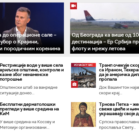
 до операционе сале –
Од Београда ка више од 10
убор о Крајини,
дестинација – Ер Србија п
 и породичним коренима
флоту и мрежу летова
Рестрикције воде у више села
Трамп очекује ско
ариљске општине, контроле и
са Ираном, Техера
казне због ненаменске
да је америчка ди
потрошње
пропала
Општински штаб за ванредне
Док Вашингтон наја
ситуације донео...
скори крај...
Бесплатни дерматолошки
Трнова Петка – же
прегледи у више средина на
свеже цвеће и њим
КиМ
украшавају своје 
У више средина на Косову и
Српска православна
Метохији организовани...
прославља Свету...