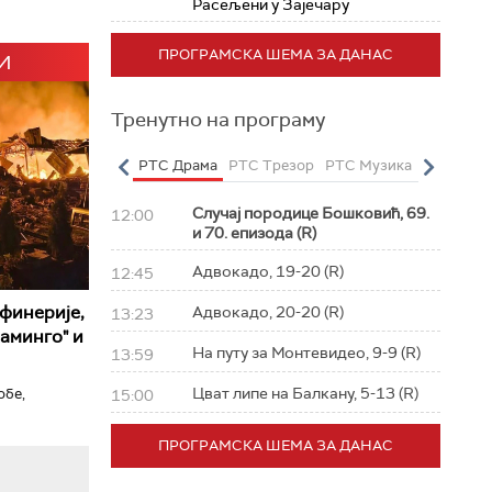
Расељени у Зајечару
ПРОГРАМСКА ШЕМА ЗА ДАНАС
И
Тренутно на програму
о
РТС Полетарац
РТС Драма
РТС Трезор
РТС Музика
РТС Жив
Случај породице Бошковић, 69.
12:00
и 70. епизода (R)
Адвокадо, 19-20 (R)
12:45
афинерије,
Адвокадо, 20-20 (R)
13:23
аминго" и
На путу за Монтевидео, 9-9 (R)
13:59
Цват липе на Балкану, 5-13 (R)
обе,
15:00
ПРОГРАМСКА ШЕМА ЗА ДАНАС