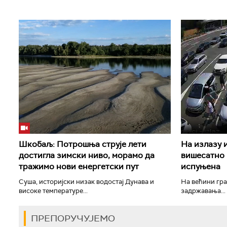
Шкобаљ: Потрошња струје лети
На излазу 
достигла зимски ниво, морамо да
вишесатно 
тражимо нови енергетски пут
испуњена
Суша, историјски низак водостај Дунава и
На већини гра
високе температуре...
задржавања...
ПРЕПОРУЧУЈЕМО