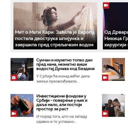
Мит о Мати Хари: Завела је Европу,
Од Дрвара
постала двострука шпијунка и
Никица Гр
завршила пред стрељачким водом
хирургији
Сунчан и изузетно топао дан
пред нама, незнатно виши
водостај Дунава код Бездана
У Србији ће изнад већег дела
земље преовлађивати...
Инвестициони фондови у
Србији – поверење у њих и
даље мало, али постоји
простор за раст
И поред тога, што на западу
одавно и то успешно...