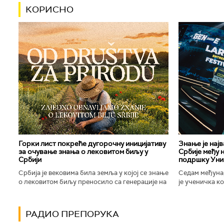
КОРИСНО
Горки лист покреће дугорочну иницијативу
Знање је нај
за очување знања о лековитом биљу у
Србије међу 
Србији
подршку Уни
Србија је вековима била земља у којој се знање
Седам међуна
о лековитом биљу преносило са генерације на
је ученичка к
генерацију. Људи су познавали биљке које
Техничке школ
расту око њих, знали...
Новог Сада осв
РАДИО ПРЕПОРУКА