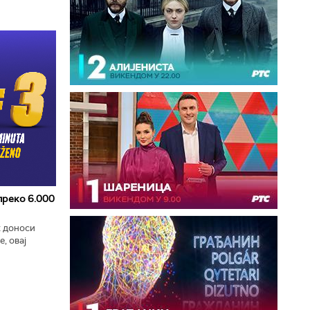
 преко 6.000
к доноси
, овај
zart
ла...