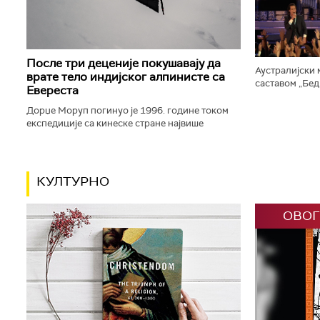
џепних сатова. 
После три деценије покушавају да
Аустралијски 
врате тело индијског алпинисте са
саставом „Бед
Евереста
концерт на пр
тврђаве, у окв
Дорџе Моруп погинуо је 1996. године током
експедиције са кинеске стране највише
планине света. Његово тело, које се већ 30
година налази на око 8.500 метара...
КУЛТУРНО
ОВОГ