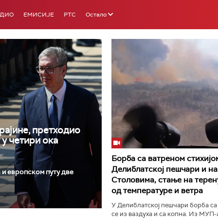
АДИО
ЕМИСИЈЕ
РТС
Остало
РТС 3
РТС С
рајине, претходио
 у четири ока
Борба са ватреном стихијо
Делиблатској пешчари и на
 и европском путу две
Столовима, стање на терен
од температуре и ветра
У Делиблатској пешчари борба са
се из ваздуха и са копна. Из МУП-а