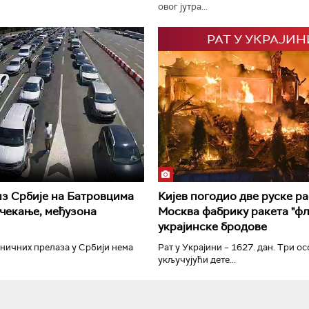
овог јутра...
РАТ У УКРАЈИН
РТС Класика
РТС Кол
из Србије на Батровцима
Кијев погодио две руске р
чекање, међузона
Москва фабрику ракета "фл
украјинске бродове
ничних прелаза у Србији нема
Рат у Украјини – 1627. дан. Три ос
укључујући дете...