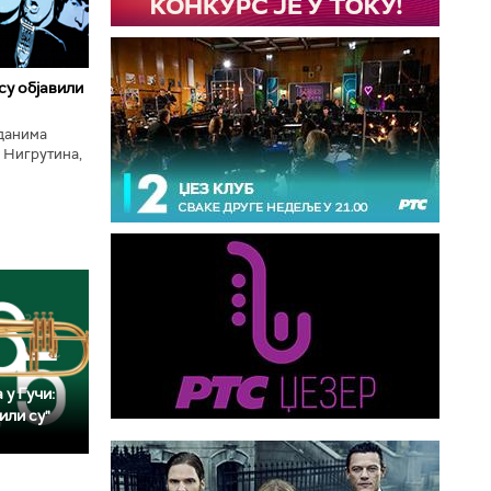
 су објавили
нданима
 Нигрутина,
тића, Николе
 у Гучи:
или су"