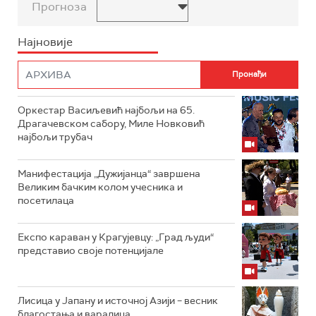
Прогноза
Најновије
Оркестар Васиљевић најбољи на 65.
Драгачевском сабору, Миле Новковић
најбољи трубач
Манифестација „Дужијанца“ завршена
Великим бачким колом учесника и
посетилаца
Експо караван у Крагујевцу: „Град људи“
представио своје потенцијале
Лисица у Јапану и источној Азији – весник
благостања и варалица