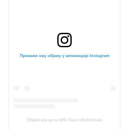
Прикажи ову објаву у апликацији Instagram
Објава коју дели ABC News (@abcnews)