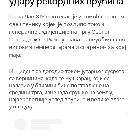
удару рекордних врућина
Папа Лав XIV притекао је у помоћ старијем
свештенику којем је позлило током
генералне аудијенције на Тргу Светог
Петра, док се Рим суочава са неуобичајено
високим температурама и спарином за крај
маја.
Инцидент се догодио током јутарњег сусрета
са верницима, када се мушкарац, који се
налазио у близини бине постављене на
средини трга, изненада срушио на земљу,
највероватније услед врућине и велике влаге
у ваздуху.