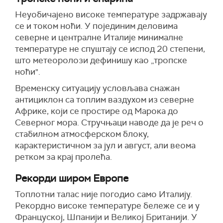
Неуобичајено високе температуре задржавају
се и током ноћи. У појединим деловима
северне и централне Италије минималне
температуре не спуштају се испод 20 степени,
што метеоролози дефинишу као „тропске
ноћи".
Временску ситуацију условљава снажан
антициклон са топлим ваздухом из северне
Африке, који се простире од Марока до
Северног мора. Стручњаци наводе да је реч о
стабилном атмосферском блоку,
карактеристичном за јул и август, али веома
ретком за крај пролећа.
Рекорди широм Европе
Топлотни талас није погодио само Италију.
Рекордно високе температуре бележе се и у
Француској, Шпанији и Великој Британији. У