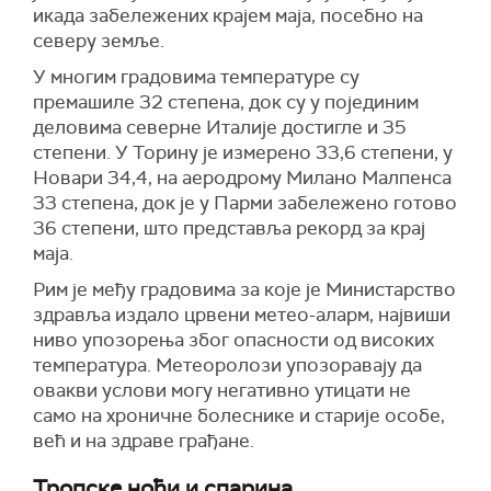
икада забележених крајем маја, посебно на
северу земље.
У многим градовима температуре су
премашиле 32 степена, док су у појединим
деловима северне Италије достигле и 35
степени. У Торину је измерено 33,6 степени, у
Новари 34,4, на аеродрому Милано Малпенса
33 степена, док је у Парми забележено готово
36 степени, што представља рекорд за крај
маја.
Рим је међу градовима за које је Министарство
здравља издало црвени метео-аларм, највиши
ниво упозорења због опасности од високих
температура. Метеоролози упозоравају да
овакви услови могу негативно утицати не
само на хроничне болеснике и старије особе,
већ и на здраве грађане.
Тропске ноћи и спарина