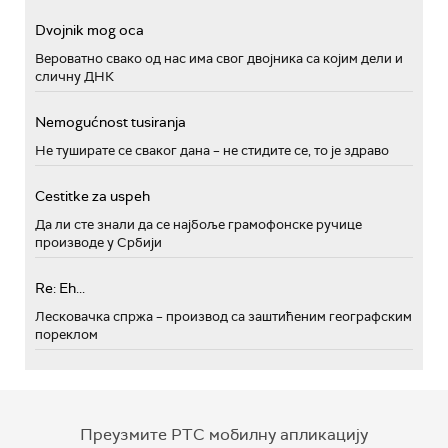
Dvojnik mog oca
Вероватно свако од нас има свог двојника са којим дели и
сличну ДНК
Nemogućnost tusiranja
Не туширате се сваког дана – не стидите се, то је здраво
Cestitke za uspeh
Да ли сте знали да се најбоље грамофонске ручице
производе у Србији
Re: Eh...
Лесковачка спржа – производ са заштићеним географским
пореклом
Преузмите РТС мобилну апликацију