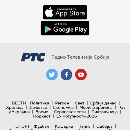
Радио Телевизија Србије
|
|
|
|
ВЕСТИ
Политика
Регион
Свет
Србија данас
|
|
|
|
Хроника
Друштво
Економија
Мерила времена
Рат
|
|
|
|
у Украјини
Време
Сервисне вести
Сматрачница
|
Подкаст
ЕУ могућности 2026
|
|
|
|
СПОРТ
Фудбал
Кошарка
Тенис
Одбојка