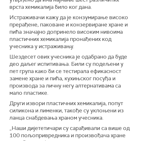
врста хемикалија било ког дана.
Истраживачи кажу да је конзумирање високо
прерађене, паковане и конзервиране хране и
пића значајно допринело високим нивоима
пластичних хемикалија пронађених код
учесника у истраживању.
Шездесет ових учесника је одабрано да буде
део даљег испитивања. Били су подељени у
пет група како би се тестирала ефикасност
замене хране и пића, кухињског посуђа и
производа за личну негу алтернативама са
мало пластике.
Други извори пластичних хемикалија, попут
силикона и лименки, такође су уклоњени из
ланца снабдевања храном учесника.
„Наши дијететичари су сарађивали са више од
100 пољопривредника и произвођача хране