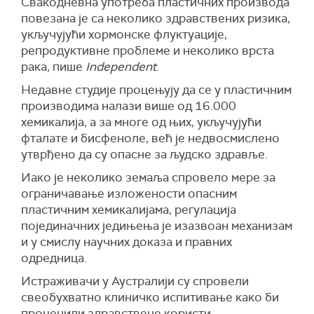
Свакодневна употреба пластичних производа
повезана је са неколико здравствених ризика,
укључујући хормонске флуктуације,
репродуктивне проблеме и неколико врста
рака, пише
Independent
.
Недавне студије процењују да се у пластичним
производима налази више од 16.000
хемикалија, а за многе од њих, укључујући
фталате и бисфеноле, већ је недвосмислено
утврђено да су опасне за људско здравље.
Иако је неколико земаља спровело мере за
ограничавање изложености опасним
пластичним хемикалијама, регулација
појединачних једињења је изазвоан механизам
и у смислу научних доказа и правних
одредница.
Истраживачи у Аустралији су спровели
свеобухватно клиничко испитивање како би
проценили здравствене користи