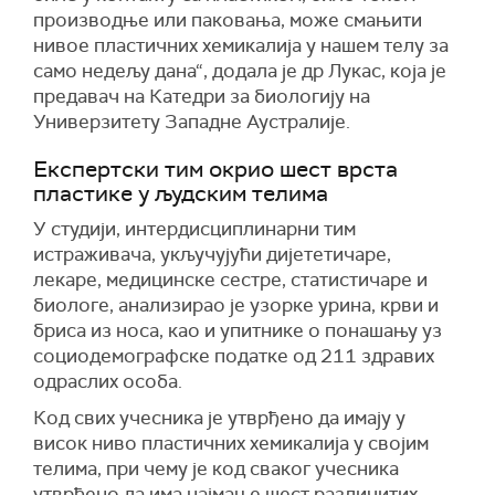
производње или паковања, може смањити
нивое пластичних хемикалија у нашем телу за
само недељу дана“, додала је др Лукас, која је
предавач на Катедри за биологију на
Универзитету Западне Аустралије.
Експертски тим окрио шест врста
пластике у људским телима
У студији, интердисциплинарни тим
истраживача, укључујући дијететичаре,
лекаре, медицинске сестре, статистичаре и
биологе, анализирао је узорке урина, крви и
бриса из носа, као и упитнике о понашању уз
социодемографске податке од 211 здравих
одраслих особа.
Код свих учесника је утврђено да имају у
висок ниво пластичних хемикалија у својим
телима, при чему је код сваког учесника
утврђено да има најмање шест различитих