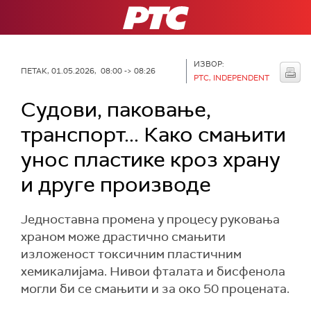
РТС
ИЗВОР:
ПЕТАК, 01.05.2026, 08:00 -> 08:26
РТС, INDEPENDENT
Судови, паковање,
транспорт... Како смањити
унос пластике кроз храну
и друге производе
Једноставна промена у процесу руковања
храном може драстично смањити
изложеност токсичним пластичним
хемикалијама. Нивои фталата и бисфенола
могли би се смањити и за око 50 процената.