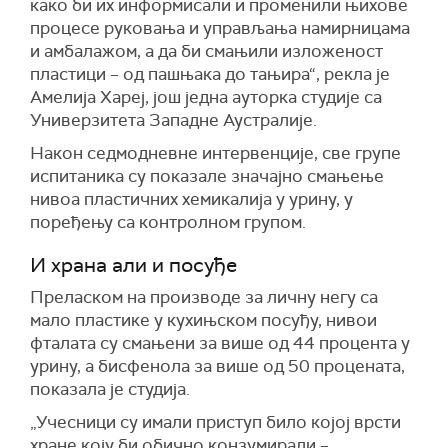
како би их информисали и променили њихове
процесе руковања и управљања намирницама
и амбалажом, а да би смањили изложеност
пластици – од пашњака до тањира“, рекла је
Амелија Хареј, још једна ауторка студије са
Универзитета Западне Аустралије.
Након седмодневне интервенције, све групе
испитаника су показале значајно смањење
нивоа пластичних хемикалија у урину, у
поређењу са контролном групом.
И храна али и посуђе
Преласком на производе за личну негу са
мало пластике у кухињском посуђу, нивои
фталата су смањени за више од 44 процента у
урину, а бисфенола за више од 50 процената,
показала је студија.
„Учесници су имали приступ било којој врсти
хране коју би обично конзумирали –