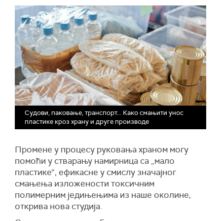
Судови, паковање, транспорт... Како смањити унос
пластике кроз храну и друге производе
Промене у процесу руковања храном могу
помоћи у стварању намирница са „мало
пластике“, ефикасне у смислу значајног
смањења изложености токсичним
полимерним једињењима из наше околине,
открива нова студија.