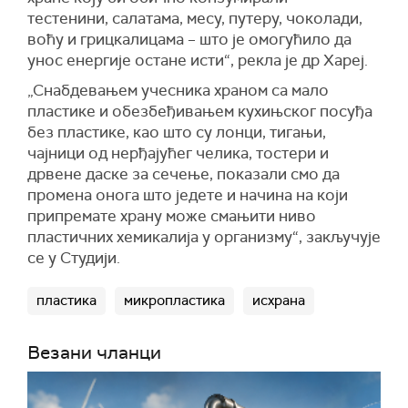
тестенини, салатама, месу, путеру, чоколади,
воћу и грицкалицама – што је омогућило да
унос енергије остане исти“, рекла је др Хареј.
„Снабдевањем учесника храном са мало
пластике и обезбеђивањем кухињског посуђа
без пластике, као што су лонци, тигањи,
чајници од нерђајућег челика, тостери и
дрвене даске за сечење, показали смо да
промена онога што једете и начина на који
припремате храну може смањити ниво
пластичних хемикалија у организму“, закључује
се у Студији.
пластика
микропластика
исхрана
Везани чланци