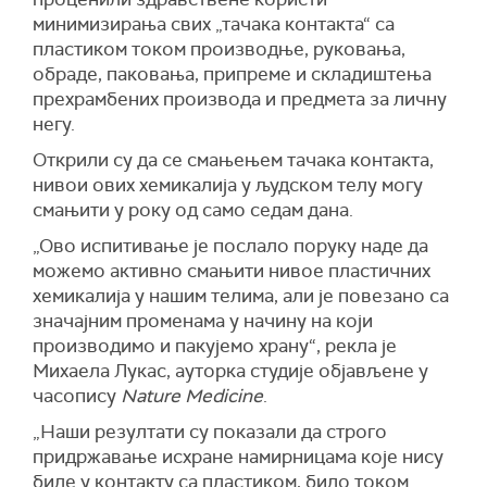
минимизирања свих „тачака контакта“ са
пластиком током производње, руковања,
обраде, паковања, припреме и складиштења
прехрамбених производа и предмета за личну
негу.
Открили су да се смањењем тачака контакта,
нивои ових хемикалија у људском телу могу
смањити у року од само седам дана.
„Ово испитивање је послало поруку наде да
можемо активно смањити нивое пластичних
хемикалија у нашим телима, али је повезано са
значајним променама у начину на који
производимо и пакујемо храну“, рекла је
Михаела Лукас, ауторка студије објављене у
часопису
Nature Medicine
.
„Наши резултати су показали да строго
придржавање исхране намирницама које нису
биле у контакту са пластиком, било током