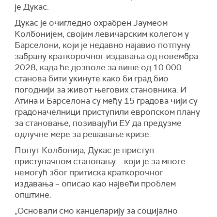
је Дукас.
Дукас је очигледно охрабрен Јаумеом
Колбонијем, својим левичарским колегом у
Барселони, који је недавно најавио потпуну
забрану краткорочног издавања од новембра
2028, када ће дозволе за више од 10.000
станова бити укинуте како би град био
погоднији за живот његових становника. И
Атина и Барселона су међу 15 градова чији су
градоначелници приступили европском плану
за становање, позивајући ЕУ да предузме
одлучне мере за решавање кризе.
Попут Колбонија, Дукас је приступ
приступачном становању – који је за многе
немогућ због притиска краткорочног
издавања – описао као највећи проблем
општине.
„Основали смо канцеларију за социјално