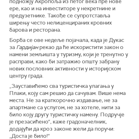
подножју Акропоља из петог века пре нове
ере, као и на инвеститоре у некретнине и
предузетнике. Такође се супротставља
ширењу често нелиценцираних кровних
барова и ресторана.
Борба се ове недеље појачала, када је Дукас
за
Гардијан
рекао да ће искористити закон о
намени земљишта у туризму, који је тренутно у
расправи, како би затражио општу забрану
нових пословних активности у историјском
центру града.
„Зауставићемо сва туристичка улагања у
Плаки, коју сам решио да сачувам. Више нема
места. Не за краткорочно издавање, не за
апартмане са услугом, не за хотеле, нити за
било коју другу туристичку намену. Подручје
је презасићено“, каже градоначелник,
додајући да кроз законе жели да поручи:
„Доста је било!“