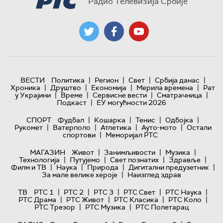
Радио Телевизија Србије
|
|
|
|
ВЕСТИ
Политика
Регион
Свет
Србија данас
|
|
|
|
Хроника
Друштво
Економија
Мерила времена
Рат
|
|
|
|
у Украјини
Време
Сервисне вести
Сматрачница
|
Подкаст
ЕУ могућности 2026
|
|
|
|
СПОРТ
Фудбал
Кошарка
Тенис
Одбојка
|
|
|
|
Рукомет
Ватерполо
Атлетика
Ауто-мото
Остали
|
спортови
Меморијал РТС
|
|
|
МАГАЗИН
Живот
Занимљивости
Музика
|
|
|
|
Технологијa
Путујемо
Свет познатих
Здравље
|
|
|
|
Филм и ТВ
Наука
Природа
Дигитални предузетник
|
За мале велике хероје
Наизглед здрав
|
|
|
|
|
ТВ
РТС 1
РТС 2
РТС 3
РТС Свет
РТС Наука
|
|
|
|
РТС Драма
РТС Живот
РТС Класика
РТС Коло
|
|
РТС Трезор
РТС Музика
РТС Полетарац