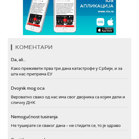
КОМЕНТАРИ
Da, ali...
Како преживети прва три дана катастрофе у Србији, и за
шта нас припрема ЕУ
Dvojnik mog oca
Вероватно свако од нас има свог двојника са којим дели и
сличну ДНК
Nemogućnost tusiranja
Не туширате се сваког дана – не стидите се, то је здраво