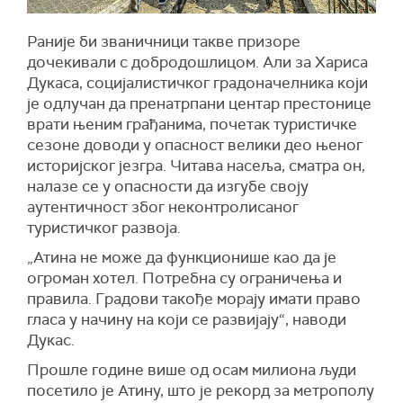
Раније би званичници такве призоре
дочекивали с добродошлицом. Али за Хариса
Дукаса, социјалистичког градоначелника који
је одлучан да пренатрпани центар престонице
врати њеним грађанима, почетак туристичке
сезоне доводи у опасност велики део њеног
историјског језгра. Читава насеља, сматра он,
налазе се у опасности да изгубе своју
аутентичност због неконтролисаног
туристичког развоја.
„Атина не може да функционише као да је
огроман хотел. Потребна су ограничења и
правила. Градови такође морају имати право
гласа у начину на који се развијају“, наводи
Дукас.
Прошле године више од осам милиона људи
посетило је Атину, што је рекорд за метрополу