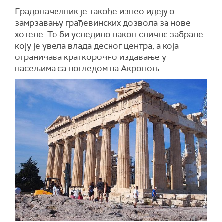
Градоначелник је такође изнео идеју о
замрзавању грађевинских дозвола за нове
хотеле. То би уследило након сличне забране
коју је увела влада десног центра, а која
ограничава краткорочно издавање у
насељима са погледом на Акропољ.