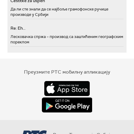
Cestitke za uspeh
Да ли сте знали да се најбоље грамофонске ручице
производе у Србији
Re: Eh...
Лесковачка спржа – производ са заштићеним географским
пореклом
Преузмите РТС мобилну апликацију