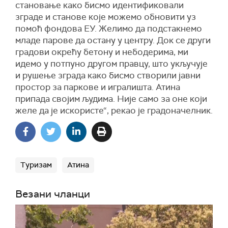
становање како бисмо идентификовали
зграде и станове које можемо обновити уз
помоћ фондова ЕУ. Желимо да подстакнемо
младе парове да остану у центру. Док се други
градови окрећу бетону и небодерима, ми
идемо у потпуно другом правцу, што укључује
и рушење зграда како бисмо створили јавни
простор за паркове и игралишта. Атина
припада својим људима. Није само за оне који
желе да је искористе“, рекао је градоначелник.
Туризам
Атина
Везани чланци