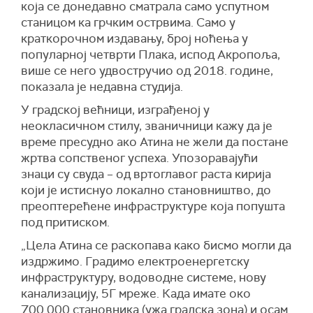
која се донедавно сматрала само успутном
станицом ка грчким острвима. Само у
краткорочном издавању, број ноћења у
популарној четврти Плака, испод Акропоља,
више се него удвостручио од 2018. године,
показала је недавна студија.
У градској већници, изграђеној у
неокласичном стилу, званичници кажу да је
време пресудно ако Атина не жели да постане
жртва сопственог успеха. Упозоравајући
знаци су свуда – од вртоглавог раста кирија
који је истиснуо локално становништво, до
преоптерећене инфраструктуре која попушта
под притиском.
„Цела Атина се раскопава како бисмо могли да
издржимо. Градимо електроенергетску
инфраструктуру, водоводне системе, нову
канализацију, 5Г мреже. Када имате око
700.000 становника (ужа градска зона) и осам