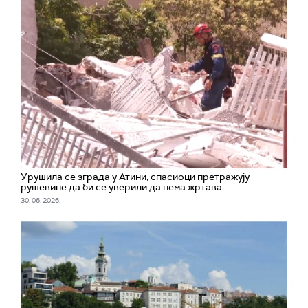
Урушила се зграда у Атини, спасиоци претражују
рушевине да би се уверили да нема жртава
30. 06. 2026.