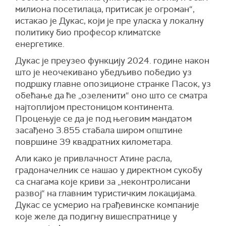
милиона посетилаца, притисак је огроман“,
истакао је Дукас, који је пре уласка у локалну
политику био професор климатске
енергетике.
Дукас је преузео функцију 2024. године након
што је неочекивано убедљиво победио уз
подршку главне опозиционе странке Пасок, уз
обећање да ће „озеленити“ оно што се сматра
најтоплијом престоницом континента.
Процењује се да је под његовим мандатом
засађено 3.855 стабала широм општине
површине 39 квадратних километара.
Али како је привлачност Атине расла,
градоначелник се нашао у директном сукобу
са снагама које криви за „неконтролисани
развој“ на главним туристичким локацијама.
Дукас се усмерио на грађевинске компаније
које желе да подигну вишеспратнице у