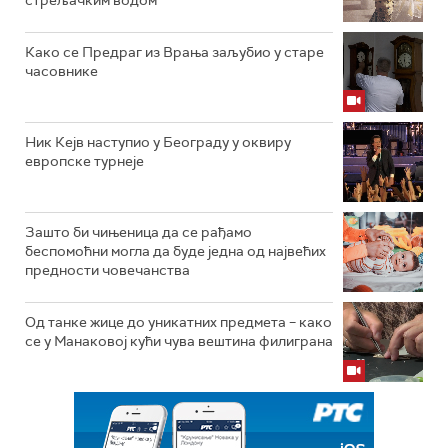
стрељачким водом
Како се Предраг из Врања заљубио у старе
часовнике
Ник Кејв наступио у Београду у оквиру
европске турнеје
Зашто би чињеница да се рађамо
беспомоћни могла да буде једна од највећих
предности човечанства
Од танке жице до уникатних предмета – како
се у Манаковој кући чува вештина филиграна