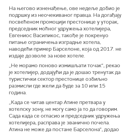
На његово изненађење, ове недеље добио је
подршку из неочекиваног правца. На догађају
посвећеном промоцији престонице у уторак,
председник моћног удружења хотелијера,
Евгениос Василикос, такође је покренуо
питање ограничења изградње хотела,
наводећи пример Барселоне, која од 2017. не
издаје дозволе за нове хотеле.
„Не морамо поново измишљати точак“, рекао
је хотелијер, додајући да је дошао тренутак да
туристички сектор престонице озбиљно
размисли где жели да буде за 10 или 15
година.
„Када се читав центар Атине претвара у
хотелску зону, не могу само ја то да говорим.
Сада када се огласио и председник удружења
хотелијера, расправа је званично почела.
Атина не може да постане Барселона“, додао