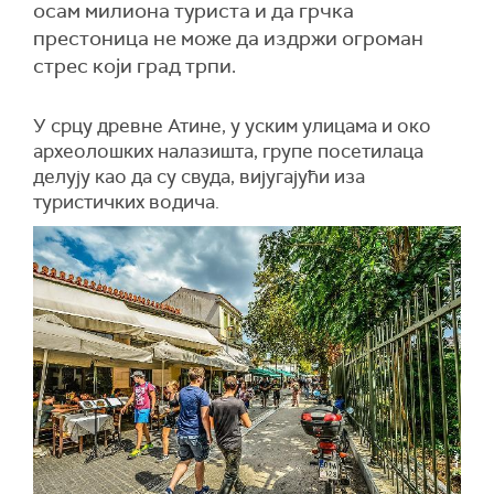
осам милиона туриста и да грчка
престоница не може да издржи огроман
стрес који град трпи.
У срцу древне Атине, у уским улицама и око
археолошких налазишта, групе посетилаца
делују као да су свуда, вијугајући иза
туристичких водича.