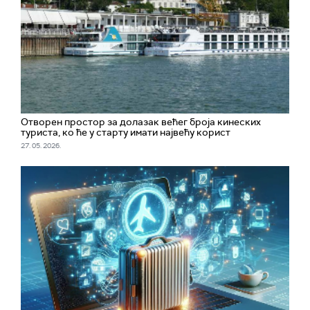
Отворен простор за долазак већег броја кинеских
туриста, ко ће у старту имати највећу корист
27. 05. 2026.