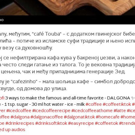
но
лу, међутим, "café Touba" – с додатком гвинејског бибе
ића – потиче из исламске суфи традиције и њено исп
 везу са духовношћу.
ј се нефилтрирана кафа кува у бакреној џезви, а нако
 често следи гатање из талога. То је вековна традиција
 цењена, чак и међу припадницима генерације Зед.
у је "cafezinho" – мала шољица кафе – симбол доброд
свугде, од домова до улица.
fi
3 ways to make the famous and all-time favorite - DALGONA ✨ 
 - 1 tsp. sugar - 30 ml hot water - ice - milk
#coffee
#coffeetiktok
#
ver
#icedcoffee
#icedcoffeerecipe
#icedcoffeeathome
#latte
#ic
offee
#dalgona
#dalgonacoffee
#dalgonatiktok
#homecafe
#home
pe
#drinkrecipes
#drinksoftiktok
#easyrecipe
#coffeetok
#trendi
ed up audios