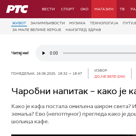
РТС
ВЕСТИ
СПОРТ
OKO
МАГАЗИН
ТВ
Р
ЖИВОТ
ЗАНИМЉИВОСТИ
МУЗИКА
ТЕХНОЛОГИЈA
ПУТУЈ
ЗА МАЛЕ ВЕЛИКЕ ХЕРОЈЕ
НАИЗГЛЕД ЗДРАВ
Читај ми!
ИЗВОР:
ПОНЕДЕЉАК, 16.06.2025, 18:32 -> 18:47
ДОЈЧЕ ВЕЛЕ (DW)
Чаробни напитак – како је 
Како је кафа постала омиљена широм света? И 
земаља? Ево (непотпуног) прегледа како је дош
шољица кафе.