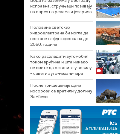
Вода на базенима у Београду
исправна, стручњаци позивају
на опрез на рекама и језерима
Половина светских
хидроелектрана би могла да
постане нефункционална до
2060. године
Како расхладити аутомобил
током врућина и шта никако
не смете да оставите у возилу
– савети ауто-механичара
После три деценије црни
носорози се вратили у долину
Замбези