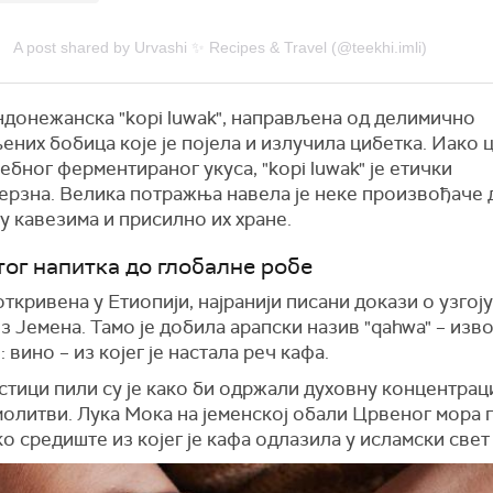
A post shared by Urvashi ✨ Recipes & Travel (@teekhi.imli)
индонежанска "kopi luwak", направљена од делимично
них бобица које је појела и излучила цибетка. Иако
ебног ферментираног укуса, "kopi luwak" је етички
ерзна. Велика потражња навела је неке произвођаче 
у кавезима и присилно их хране.
тог напитка до глобалне робе
откривена у Етиопији, најранији писани докази о узгој
з Јемена. Тамо је добила арапски назив "qahwa" – изв
 вино – из којег је настала реч кафа.
тици пили су је како би одржали духовну концентрац
олитви. Лука Мока на јеменској обали Црвеног мора п
о средиште из којег је кафа одлазила у исламски свет 