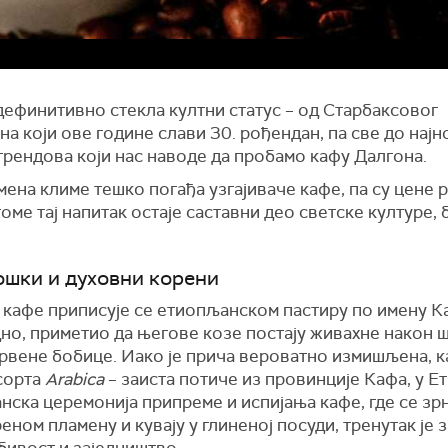
дефинитивно стекла култни статус – од Старбаксовог
а који ове године слави 30. рођендан, па све до најн
рендова који нас наводе да пробамо кафу Далгона.
ена климе тешко погађа узгајиваче кафе, па су цене 
оме тај напитак остаје саставни део светске културе, 
шки и духовни корени
 кафе приписује се етиопљанском пастиру по имену К
дно, приметио да његове козе постају живахне након ш
црвене бобице. Иако је прича вероватно измишљена, к
 сорта
Arabica
– заиста потиче из провинције Кафа, у Ет
нска церемонија припреме и испијања кафе, где се зр
еном пламену и кувају у глиненој посуди, тренутак је з
бивост и заједништво.