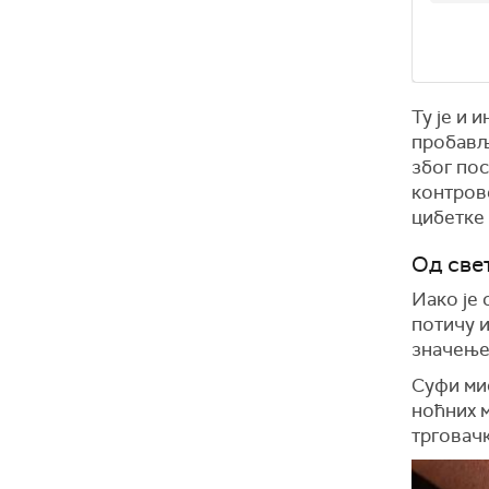
Ту је и 
пробавље
због пос
контров
цибетке 
Од све
Иако је 
потичу и
значење:
Суфи мис
ноћних м
трговачк