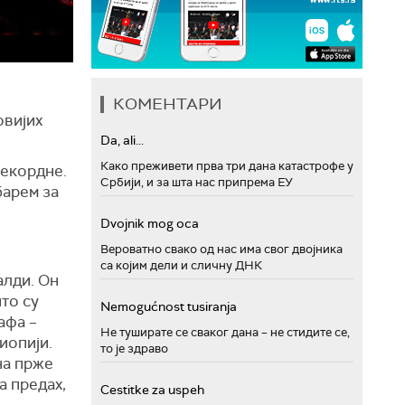
КОМЕНТАРИ
овијих
Da, ali...
Како преживети прва три дана катастрофе у
рекордне.
Србији, и за шта нас припрема ЕУ
барем за
Dvojnik mog oca
Вероватно свако од нас има свог двојника
са којим дели и сличну ДНК
алди. Он
то су
Nemogućnost tusiranja
афа –
Не туширате се сваког дана – не стидите се,
иопији.
то је здраво
на прже
а предах,
Cestitke za uspeh