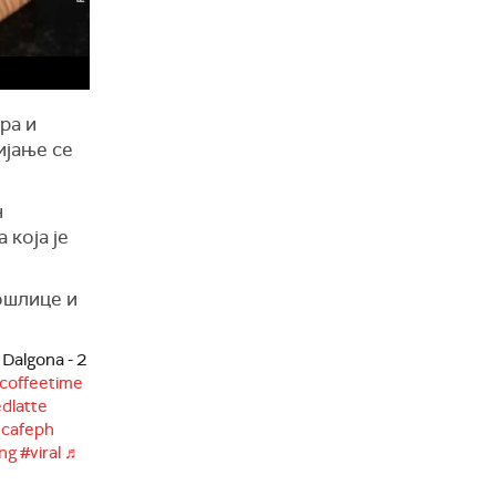
ра и
ијање се
н
 која је
ошлице и
Dalgona - 2
coffeetime
edlatte
cafeph
ng
#viral
♬