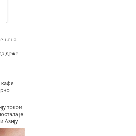
 цењена
да држе
у кафе
орно
ију током
остала је
и Азију.