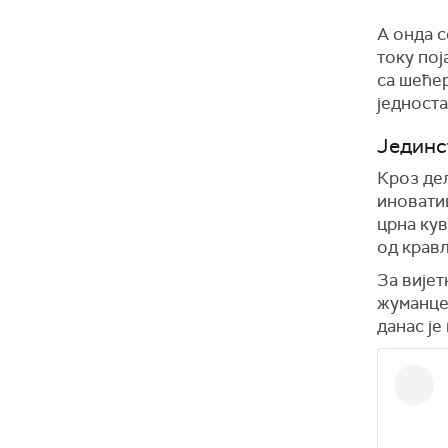
А онда с
току пој
са шећер
једноста
Јединст
Кроз де
иновати
црна ку
од крављ
За вијет
жуманце
данас је