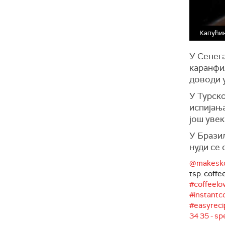
Капући
У Сенега
каранфил
доводи у
У Турско
испијања
још увек
У Бразил
нуди се 
@makesko
tsp. coffee
#coffeelo
#instantc
#easyreci
34 35 - sp