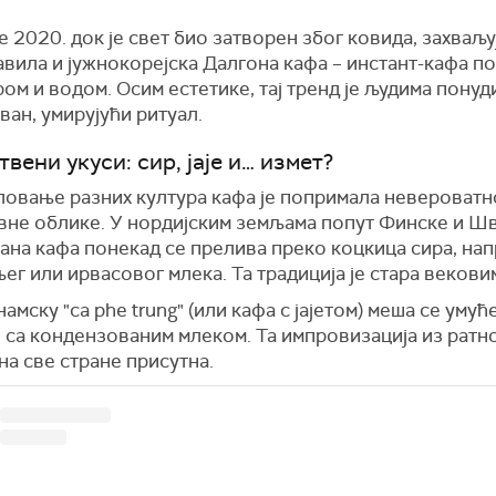
е 2020. док је свет био затворен због ковида, захваљу
авила и јужнокорејска Далгона кафа – инстант-кафа 
ом и водом. Осим естетике, тај тренд је људима понуд
ван, умирујући ритуал.
вени укуси: сир, јаје и… измет?
ловање разних култура кафа је попримала невероватн
вне облике. У нордијским земљама попут Финске и Ш
вана кафа понекад се прелива преко коцкица сира, на
ег или ирвасовог млека. Та традиција је стара векови
намску "ca phe trung" (или кафа с јајетом) меша се умућ
 са кондензованим млеком. Та импровизација из ратн
 на све стране присутна.