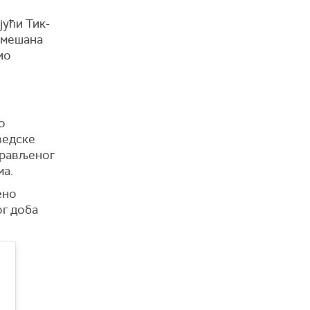
јући Тик-
помешана
ио
о
ведске
прављеног
ма.
ено
ог доба