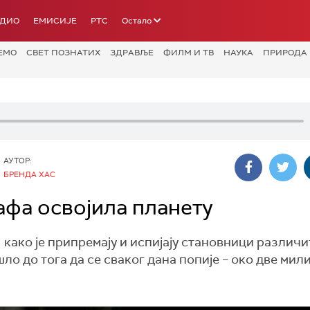
АДИО
ЕМИСИЈЕ
РТС
Остало
ЕМО
СВЕТ ПОЗНАТИХ
ЗДРАВЉЕ
ФИЛМ И ТВ
НАУКА
ПРИРОДА
АУТОР:
БРЕНДА ХАС
кафа освојила планету
како је припремају и испијају становници различи
ло до тога да се сваког дана попије – око две мил