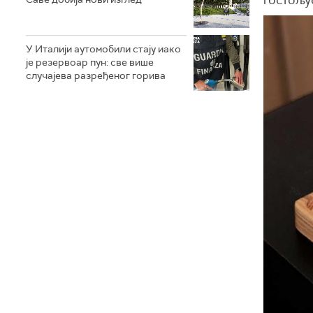
У Италији аутомобили стају иако
је резервоар пун: све више
случајева разређеног горива