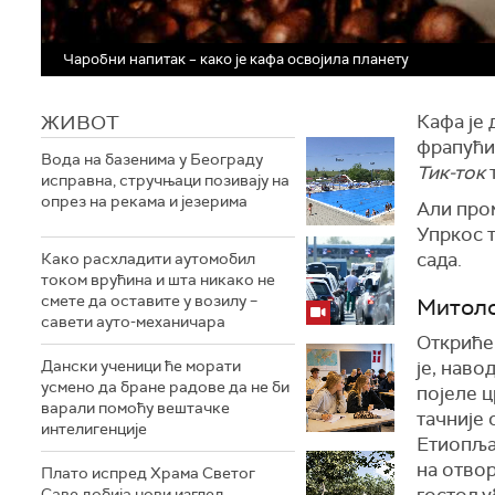
Чаробни напитак – како је кафа освојила планету
ЖИВОТ
Кафа је 
фрапућин
Вода на базенима у Београду
Тик-ток
т
исправна, стручњаци позивају на
опрез на рекама и језерима
Али пром
Упркос т
сада.
Како расхладити аутомобил
током врућина и шта никако не
смете да оставите у возилу –
Митоло
савети ауто-механичара
Откриће
Дански ученици ће морати
је, наво
усмено да бране радове да не би
појеле 
варали помоћу вештачке
тачније
интелигенције
Етиопља
на отвор
Плато испред Храма Светог
гостољу
Саве добија нови изглед