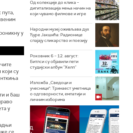
Од колекције до клика –
дигитализација мења начин на
 пута,
који чувамо филмове и игре
ивеним
Народни музеј оживљава дух
проникну у
Ђуре Јакшића: Радионице
спајају сликарство и поезију
Роковник 6 – 12. август:
Битлси су објавили пети
ичите
студијски албум ”Хелп”
 који су
енткиња
Изложба „Сведоци и
учесници“: Тринаест уметница
о одговорности, емпатији и
ти и баш
личним изборима
право
та у
радњи
аже се