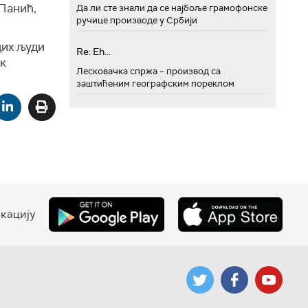
 Панић,
Да ли сте знали да се најбоље грамофонске
ручице производе у Србији
дих људи
Re: Eh...
ек
Лесковачка спржа – производ са
заштићеним географским пореклом
кацију