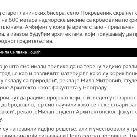
 старопланинских бисера, село Покревеник скрајнут с
 на 800 метара надморске висине са крововима покр
плочама. Амбијент у коме је време стало - привлачан
а, а изазов будућим архитектама, који покушавају да 
родног градитељства.
мила Силвана Тошић
 је што смо имали прилике да на терену видимо разл
градње као и различите материјале како су коришћени
у складу са природом", рекла је Мила Митровић, студ
ине Архитектонског факултета у Београду.
први пут да радимо пројекат који је изведен у стварнос
о добродошло, јер смо научили како се неке ствари за
ракси", рекао јеМилан студент Архитектонског факулте
у.
 су направили идејно решење, али и учествовали у г
 павиљона који су назвали Ново сеоско збориште. Тр