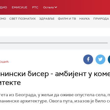
АДИО
ЕМИСИЈЕ
РТС
Остало
ЕМО
СВЕТ ПОЗНАТИХ
ЗДРАВЉЕ
ФИЛМ И ТВ
НАУКА
ПРИРОДА
ТОШИЋ
ински бисер - амбијент у коме
итекте
та из Београда, у жељи да оживе опустела села, 
нинске архитектуре. Овога пута, изазов је било 