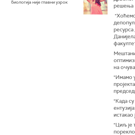
биологија није главни узрок
решења и
"Хоћемо 
депопула
ресурса 
Данијел
факултет
Мештани 
оптимизм
на очув
"Имамо у
пројекта
председ
"Када су
ентузија
истакао
"Циљ је 
пореклом