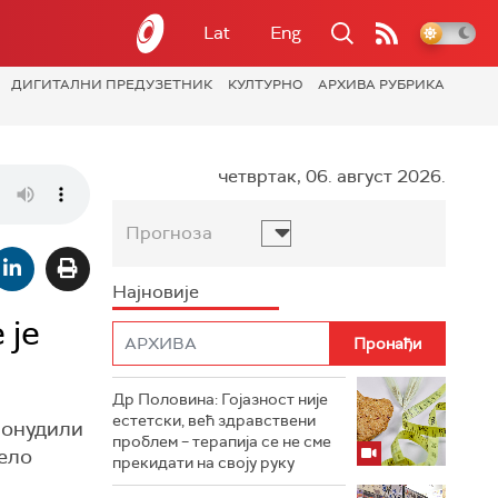
Lat
Eng
ДИГИТАЛНИ ПРЕДУЗЕТНИК
КУЛТУРНО
АРХИВА РУБРИКА
четвртак, 06. август 2026.
Прогноза
Најновије
 је
Др Половина: Гојазност није
естетски, већ здравствени
понудили
проблем – терапија се не сме
село
прекидати на своју руку