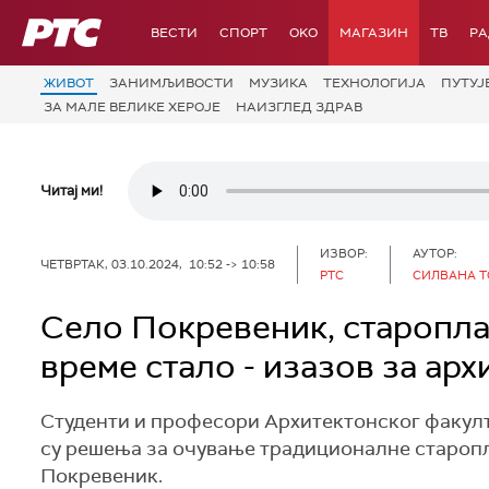
РТС
ВЕСТИ
СПОРТ
OKO
МАГАЗИН
ТВ
Р
ЖИВОТ
ЗАНИМЉИВОСТИ
МУЗИКА
ТЕХНОЛОГИЈA
ПУТУЈ
ЗА МАЛЕ ВЕЛИКЕ ХЕРОЈЕ
НАИЗГЛЕД ЗДРАВ
Читај ми!
ИЗВОР:
АУТОР:
ЧЕТВРТАК, 03.10.2024, 10:52 -> 10:58
РТС
СИЛВАНА 
Село Покревеник, староплан
време стало - изазов за арх
Студенти и професори Архитектонског факулте
су решења за очување традиционалне старопла
Покревеник.