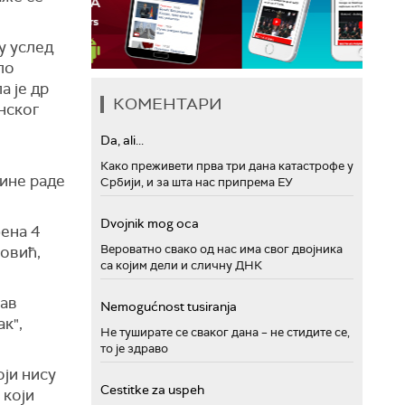
у услед
ло
а је др
КОМЕНТАРИ
нског
Da, ali...
Како преживети прва три дана катастрофе у
дине раде
Србији, и за шта нас припрема ЕУ
Dvojnik mog oca
ђена 4
Вероватно свако од нас има свог двојника
новић,
са којим дели и сличну ДНК
кав
Nemogućnost tusiranja
к",
Не туширате се сваког дана – не стидите се,
то је здраво
оји нису
Cestitke za uspeh
 који