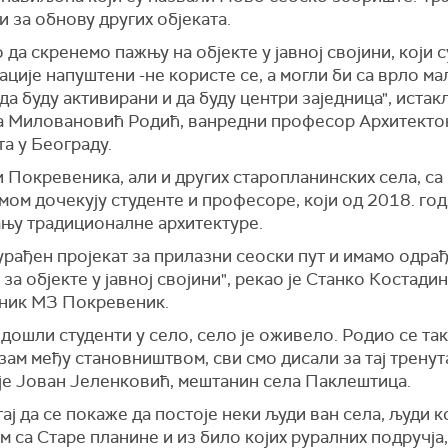
 за обнову других објеката.
да скренемо пажњу на објекте у јавној својини, који с
ције напуштени -не користе се, а могли би са врло ма
да буду активирани и да буду центри заједница", истакл
а Миловановић Родић, ванредни професор Архитекто
а у Београду.
Покревеника, али и других старопланинских села, са
ом дочекују студенте и професоре, који од 2018. го
ању традиционалне архитектуре.
рађен пројекат за прилазни сеоски пут и имамо одра
 за објекте у јавној својини", рекао је Станко Костади
ник МЗ Покревеник.
 дошли студенти у село, село је оживело. Родио се та
зам међу становништвом, сви смо дисали за тај тренута
 је Јован Јеленковић, мештанин села Паклештица.
тај да се покаже да постоје неки људи ван села, људи к
 са Старе планине и из било којих руралних подручја,