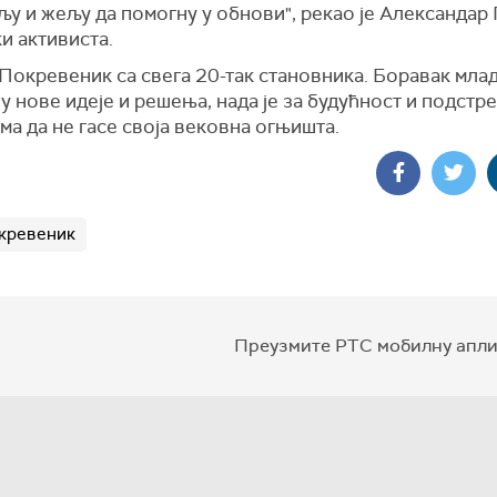
љу и жељу да помогну у обнови", рекао је Александар
и активиста.
Покревеник са свега 20-так становника. Боравак мла
ју нове идеје и решења, нада је за будућност и подстр
а да не гасе своја вековна огњишта.
кревеник
Преузмите РТС мобилну апли