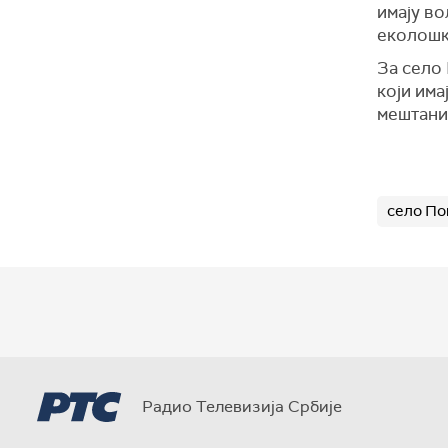
имају во
еколошк
За село 
који има
мештаним
село По
Радио Телевизија Србије