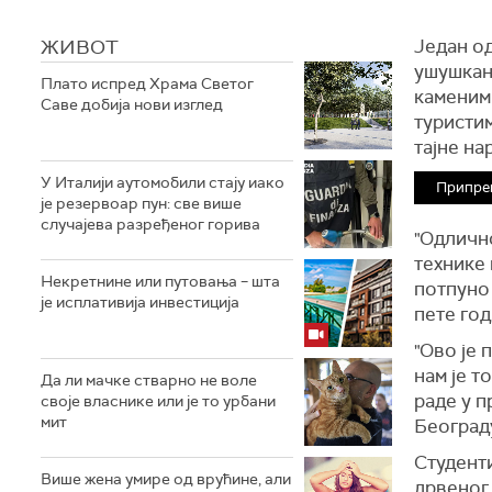
ЖИВОТ
Један од
ушушкан
Плато испред Храма Светог
каменим 
Саве добија нови изглед
туристим
тајне на
У Италији аутомобили стају иако
Припре
је резервоар пун: све више
случајева разређеног горива
"Одлично
технике 
Некретнине или путовања – шта
потпуно 
је исплативија инвестиција
пете год
"Ово је 
нам је т
Да ли мачке стварно не воле
раде у п
своје власнике или је то урбани
мит
Београд
Студенти
Више жена умире од врућине, али
дрвеног